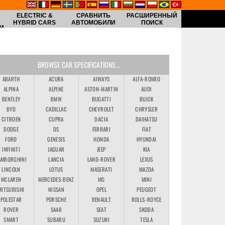
ELECTRIC &
СРАВНИТЬ
РАСШИРЕННЫЙ
HYBRID CARS
АВТОМОБИЛИ
ПОИСК
И
BROWSE CAR SPECIFICATIONS...
ABARTH
ACURA
AIWAYS
ALFA-ROMEO
ALPINA
ALPINE
ASTON-MARTIN
AUDI
BENTLEY
BMW
BUGATTI
BUICK
BYD
CADILLAC
CHEVROLET
CHRYSLER
CITROEN
CUPRA
DACIA
DAIHATSU
DODGE
DS
FERRARI
FIAT
FORD
GENESIS
HONDA
HYUNDAI
INFINITI
JAGUAR
JEEP
KIA
AMBORGHINI
LANCIA
LAND-ROVER
LEXUS
LINCOLN
LOTUS
MASERATI
MAZDA
MCLAREN
MERCEDES-BENZ
MG
MINI
MITSUBISHI
NISSAN
OPEL
PEUGEOT
POLESTAR
PORSCHE
RENAULT
ROLLS-ROYCE
ROVER
SAAB
SEAT
SKODA
SMART
SUBARU
SUZUKI
TESLA