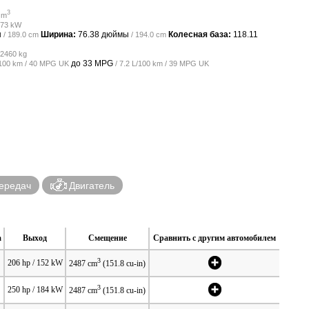
3
cm
 273 kW
ы
Ширина:
76.38 дюймы
Колесная база:
118.11
/ 189.0 cm
/ 194.0 cm
 2460 kg
до
33 MPG
L/100 km / 40 MPG UK
/ 7.2 L/100 km / 39 MPG UK
ередач
Двигатель
а
Выход
Смещение
Сравнить с другим автомобилем
3
206 hp / 152 kW
2487 cm
(151.8 cu-in)
3
250 hp / 184 kW
2487 cm
(151.8 cu-in)