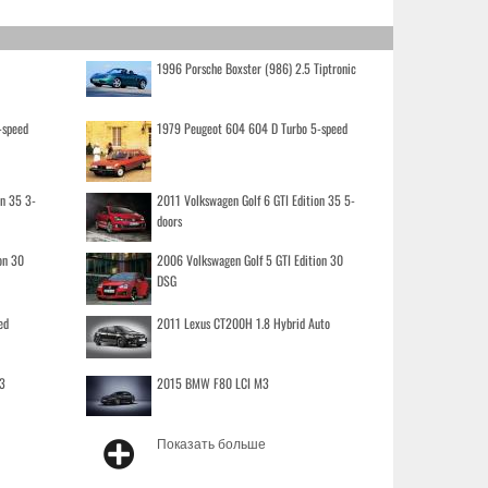
1996 Porsche Boxster (986) 2.5 Tiptronic
-speed
1979 Peugeot 604 604 D Turbo 5-speed
on 35 3-
2011 Volkswagen Golf 6 GTI Edition 35 5-
doors
on 30
2006 Volkswagen Golf 5 GTI Edition 30
DSG
ed
2011 Lexus CT200H 1.8 Hybrid Auto
3
2015 BMW F80 LCI M3
Показать больше