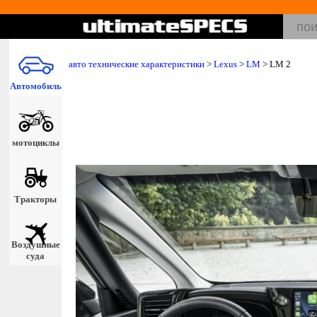
авто технические характеристики
>
Lexus
>
LM
> LM 2
Автомобиль
мотоциклы
Тракторы
Воздушные
суда