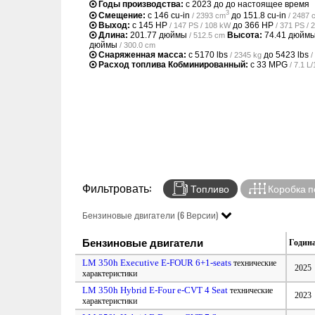
Годы производства:
с 2023 до до настоящее время
3
Смещение:
с
146 cu-in
до
151.8 cu-in
/ 2393 cm
/ 2487 
Выход:
с
145 HP
до
366 HP
/ 147 PS / 108 kW
/ 371 PS /
Длина:
201.77 дюймы
Высота:
74.41 дюйм
/ 512.5 cm
дюймы
/ 300.0 cm
Снаряженная масса:
с
5170 lbs
до
5423 lbs
/ 2345 kg
/
Расход топлива Кобминированный:
с
33 MPG
/ 7.1 
Фильтровать:
Топливо
Коробка п
Бензиновые двигатели (6 Версии)
Бензиновые двигатели
Годин
LM 350h Executive E-FOUR 6+1-seats
технические
2025
характеристики
LM 350h Hybrid E-Four e-CVT 4 Seat
технические
2023
характеристики