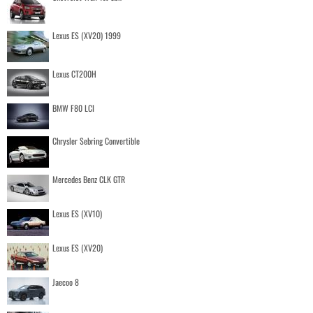
Lexus ES (XV20) 1999
Lexus CT200H
BMW F80 LCI
Chrysler Sebring Convertible
Mercedes Benz CLK GTR
Lexus ES (XV10)
Lexus ES (XV20)
Jaecoo 8