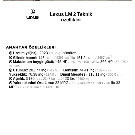
Lexus LM 2 Teknik
özellikler
ANAHTAR ÖZELLIKLERI
Üretim yıl(lar)ı:
2023 ila ila günümüze
3
3
Silindir hacmi:
146 cu-in
ila
151.8 cu-in
/ 2393 cm
/ 2487 cm
Maksimum beygir gücü:
145 HP
ila
366 HP
/ 147 PS / 108 kW
/ 371 PS /
273 kW
Uzunluk:
201.77 inç
Genişlik:
74.41 inç
/ 512.5 cm
/ 189.0 cm
Yükseklik:
76.38 inç
Dingil Mesafesi:
118.11 inç
/ 194.0 cm
/ 300.0 cm
Ağırlık:
5170 lbs
ila
5423 lbs
/ 2345 kg
/ 2460 kg
Yakıt tüketimi Ortalama:
33 MPG
ila
33
/ 7.1 L/100 km / 40 MPG UK
MPG
/ 7.2 L/100 km / 39 MPG UK