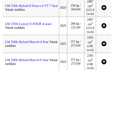
2487
3
LM 350h Hybrid E-Four e-CVT 7 Seat
250 hp /
cm
2023
184 kW
Teknik özellikler
(151.8
cu-in)
2487
3
LM 350h Luxury E-FOUR 4-seats
206 hp /
cm
2025
152 kW
Teknik özellikler
(151.8
cu-in)
2393
3
LM 500h Hybrid Direct4 4 Seat
371 hp /
Teknik
cm
2023
273 kW
özellikler
(146
cu-in)
2393
3
LM 500h Hybrid Direct4 6 Seat
371 hp /
Teknik
cm
2023
273 kW
özellikler
(146
cu-in)