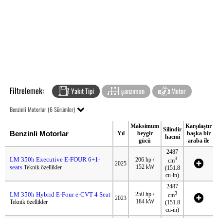
Filtrelemek:
Yakıt Tipi
şanzıman
Motor
Benzinli Motorlar (6 Sürümler)
Maksimum
Karşılaştır
Silindir
Benzinli Motorlar
Yıl
beygir
başka bir
hacmi
gücü
araba ile
2487
LM 350h Executive E-FOUR 6+1-
3
206 hp /
cm
2025
seats
152 kW
Teknik özellikler
(151.8
cu-in)
2487
3
LM 350h Hybrid E-Four e-CVT 4 Seat
250 hp /
cm
2023
184 kW
Teknik özellikler
(151.8
cu-in)