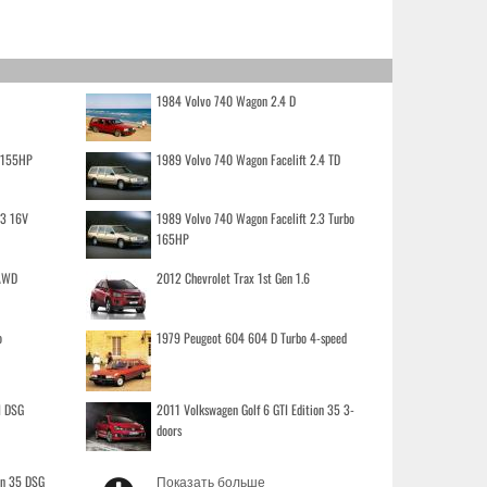
1984 Volvo 740 Wagon 2.4 D
o 155HP
1989 Volvo 740 Wagon Facelift 2.4 TD
.3 16V
1989 Volvo 740 Wagon Facelift 2.3 Turbo
165HP
 AWD
2012 Chevrolet Trax 1st Gen 1.6
o
1979 Peugeot 604 604 D Turbo 4-speed
I DSG
2011 Volkswagen Golf 6 GTI Edition 35 3-
doors
on 35 DSG
Показать больше