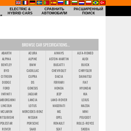
ELECTRIC &
СРАВНИТЬ
РАСШИРЕННЫЙ
HYBRID CARS
АВТОМОБИЛИ
ПОИСК
И
BROWSE CAR SPECIFICATIONS...
ABARTH
ACURA
AIWAYS
ALFA-ROMEO
ALPINA
ALPINE
ASTON-MARTIN
AUDI
BENTLEY
BMW
BUGATTI
BUICK
BYD
CADILLAC
CHEVROLET
CHRYSLER
CITROEN
CUPRA
DACIA
DAIHATSU
DODGE
DS
FERRARI
FIAT
FORD
GENESIS
HONDA
HYUNDAI
INFINITI
JAGUAR
JEEP
KIA
AMBORGHINI
LANCIA
LAND-ROVER
LEXUS
LINCOLN
LOTUS
MASERATI
MAZDA
MCLAREN
MERCEDES-BENZ
MG
MINI
MITSUBISHI
NISSAN
OPEL
PEUGEOT
POLESTAR
PORSCHE
RENAULT
ROLLS-ROYCE
ROVER
SAAB
SEAT
SKODA