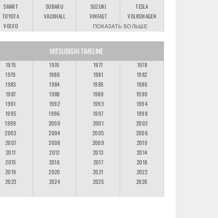
SMART
SUBARU
SUZUKI
TESLA
TOYOTA
VAUXHALL
VINFAST
VOLKSWAGEN
VOLVO
ПОКАЗАТЬ БОЛЬШЕ
MITSUBISHI TIMELINE
1975
1976
1977
1978
1979
1980
1981
1982
1983
1984
1985
1986
1987
1988
1989
1990
1991
1992
1993
1994
1995
1996
1997
1998
1999
2000
2001
2002
2003
2004
2005
2006
2007
2008
2009
2010
2011
2012
2013
2014
2015
2016
2017
2018
2019
2020
2021
2022
2023
2024
2025
2026