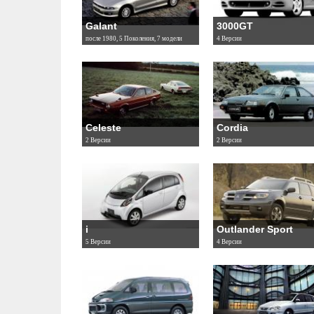
Galant
3000GT
после 1980, 5 Поколения, 7 модели
4 Версии
Celeste
Cordia
2 Версии
2 Версии
i
Outlander Sport
5 Версии
4 Версии