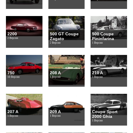
2200
500 GT Coupe
500 Coupe
Zagato
Pininfarina
2 Версии
2 Версии
1 Версии
750
208 A
210 A
10 Версии
1 Версии
1 Версии
207 A
209 A
Coupe Sport
2000 Ghia
1 Версии
1 Версии
1 Версии