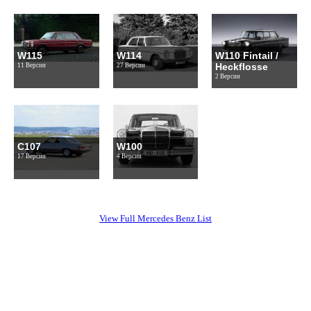
W115
W114
W110 Fintail /
Heckflosse
11 Версии
27 Версии
2 Версии
C107
W100
17 Версии
4 Версии
View Full Mercedes Benz List