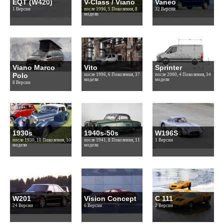
EQT (W420)
V-Class / Viano
Vaneo
1 Версии
после 1996, 5 Поколения, 8
32 Версии
модели
Viano Marco
Vito
Sprinter
Polo
после 1996, 6 Поколения, 37
после 2000, 4 Поколения, 34
модели
модели
8 Версии
1930s
1940s-50s
W196S
после 1930, 10 Поколения, 10
после 1941, 8 Поколения, 11
1 Версии
модели
модели
W201
Vision Concept
C 111
24 Версии
6 Версии
2 Версии