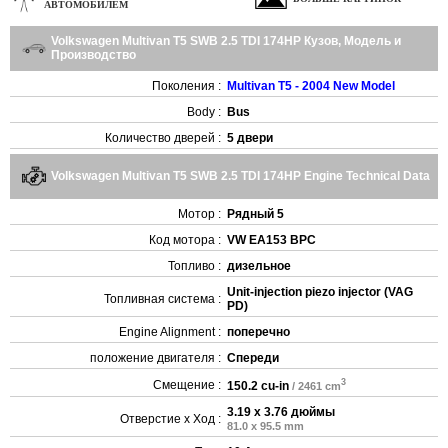
АВТОМОБИЛЕМ
Volkswagen Multivan T5 SWB 2.5 TDI 174HP Кузов, Модель и
Производство
Поколения :
Multivan T5 - 2004 New Model
Body :
Bus
Количество дверей :
5 двери
Volkswagen Multivan T5 SWB 2.5 TDI 174HP Engine Technical Data
Мотор :
Рядный 5
Код мотора :
VW EA153 BPC
Топливо :
дизельное
Unit-injection piezo injector (VAG
Топливная система :
PD)
Engine Alignment :
поперечно
положение двигателя :
Спереди
3
Смещение :
150.2 cu-in
/ 2461 cm
3.19 x 3.76 дюймы
Отверстие x Ход :
81.0 x 95.5 mm