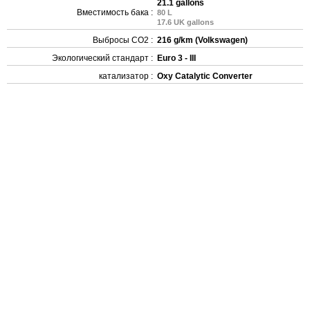
21.1 gallons
Вместимость бака :
80 L
17.6 UK gallons
Выбросы CO2 :
216 g/km (Volkswagen)
Экологический стандарт :
Euro 3 - III
катализатор :
Oxy Catalytic Converter