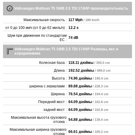
Volkswagen Multivan T5 SWB 2.5 TDI 174HP производительность
Максимальная скорость :
117 Mph
/ 188 km/h
от 0 до 100 км/ч (от 0 до 62 миль/ч) :
12.2 s
Шум при движении по стандартам
74 dB
ЕС :
Volkswagen Multivan T5 SWB 2.5 TDI 174HP Размеры, вес и
аэродинамика
Колесная база :
118.11 дюймы
/ 300.0 cm
Длина :
192.52 дюймы
/ 489.0 cm
Высота :
74.96 дюймы
/ 190.4 cm
ширина с зеркалами :
89.88 дюймы
/ 228.3 cm
Ширина :
76.54 дюймы
/ 194.4 cm
Передний мост :
64.09 дюймы
/ 162.8 cm
задний мост :
64.09 дюймы
/ 162.8 cm
Максимальная высота грузового
54.88 дюймы
/ 139.4 cm
отсека :
Максимальная ширина грузового
66.61 дюймы
/ 169.2 cm
отсека :