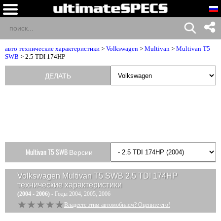
авто технические характеристики
>
Volkswagen
>
Multivan
>
Multivan T5
SWB
> 2.5 TDI 174HP
ДЕЛАТЬ
Multivan T5 SWB Версии
Volkswagen Multivan T5 SWB 2.5 TDI 174HP
технические характеристики
(2004 - 2006)
- Годы 2004, 2005, 2006
★★★★★
★★★★★
Владеете этим автомобилем? Оцените его!