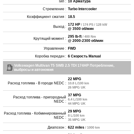
Тип :
10 Арматура
Стремление :
Turbo Intercooler
Коэффициент сжатия :
18.5
172 HP
/ 174 PS / 128 kW
Выход :
@ 3500 об/мин
295 lb-ft
/ 400 Nm
Крутящий момент :
@ 2000-2300 об/мин
Управление :
FWD
Коробка передач :
6 Скорость Manual
Volkswagen Multivan T5 SWB 2.5 TDI 174HP Потребление,
выбросы и автономия
22 MPG
Расход топлива - В городе NEDC :
10.8 L/100 km
26 MPG UK
37 MPG
Расход топлива - пригородный
6.4 L/100 km
NEDC :
44 MPG UK
29 MPG
Расход топлива - Кобминированный
8 L/100 km
NEDC :
35 MPG UK
Диапозон :
622 miles
/ 1000 km