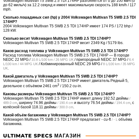
Volkswagen Multivan T5 SWB 2.5 TDI 174HP разгоняется от 0 до 100 км/ч (0
до 62 миль/ч) за 12.2 секунд и имеет максимальную скорость 188 km/h / 117
mph.
Сколько лошадиных сил (hp) у 2004 Volkswagen Multivan T5 SWB 2.5 TDI
174HP?
2004 Volkswagen Multivan T5 SWB 2.5 TDI 174HP имеет 174 PS / 172 bhp /
128 kW.
Сколько весит Volkswagen Multivan T5 SWB 2.5 TDI 174HP?
Volkswagen Multivan T5 SWB 2.5 TDI 174HP весит 2349 Kg / 5179 lbs.
Каков расход топлива у Volkswagen Multivan T5 SWB 2.5 TDI 174HP?
Расход топлива Volkswagen Multivan T5 SWB 2.5 TDI 174HP — В городе
NEDC
22 MPG /
/ пригородный NEDC
37 MPG /
10.8 L/100 km / 26 MPG UK
6.4
/ Кобминированный NEDC
29 MPG /
L/100 km / 44 MPG UK
8 L/100 km / 35 MPG
.
UK
Какой двигатель у Volkswagen Multivan T5 SWB 2.5 TDI 174HP?
Volkswagen Multivan T5 SWB 2.5 TDI 174HP имеет двигатель Рядный 5,
3
дизельное с объёмом 2461 cm
/ 150.2 cu-in.
Каковы размеры Volkswagen Multivan T5 SWB 2.5 TDI 174HP?
Volkswagen Multivan T5 SWB 2.5 TDI 174HP имеет длину
192.52 дюймы
/
, ширину
74.96 дюймы
и высоту
76.54 дюймы
, с
489.0 cm
/ 190.4 cm
/ 194.4 cm
колёсной базой
118.11 дюймы
.
/ 300.0 cm
Какой объём багажника у Volkswagen Multivan T5 SWB 2.5 TDI 174HP?
Volkswagen Multivan T5 SWB 2.5 TDI 174HP предлагает
- cu-ft
объёма
/ - L
багажника.
ULTIMATE SPECS МАГАЗИН