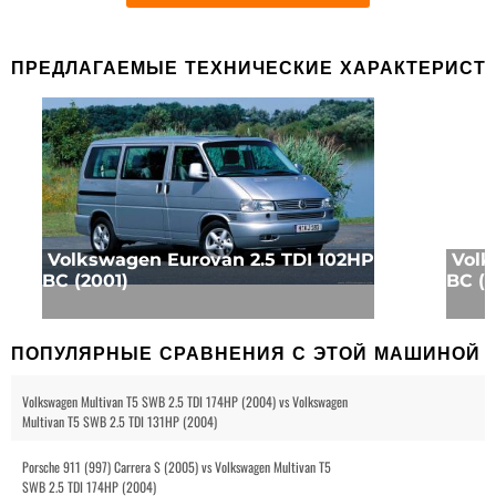
ПРЕДЛАГАЕМЫЕ ТЕХНИЧЕСКИЕ ХАРАКТЕРИСТ
Volkswagen Eurovan 2.5 TDI 102HP
Volk
BC (2001)
BC (2
ПОПУЛЯРНЫЕ СРАВНЕНИЯ С ЭТОЙ МАШИНОЙ
Volkswagen Multivan T5 SWB 2.5 TDI 174HP (2004) vs Volkswagen
Multivan T5 SWB 2.5 TDI 131HP (2004)
Porsche 911 (997) Carrera S (2005) vs Volkswagen Multivan T5
SWB 2.5 TDI 174HP (2004)