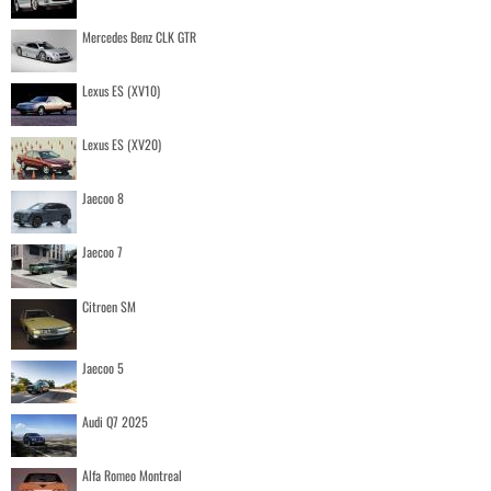
Mercedes Benz CLK GTR
Lexus ES (XV10)
Lexus ES (XV20)
Jaecoo 8
Jaecoo 7
Citroen SM
Jaecoo 5
Audi Q7 2025
Alfa Romeo Montreal