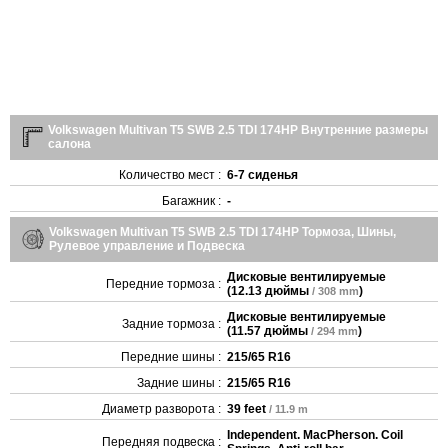
Volkswagen Multivan T5 SWB 2.5 TDI 174HP Внутренние размеры
салона
Количество мест :
6-7 сиденья
Багажник :
-
Volkswagen Multivan T5 SWB 2.5 TDI 174HP Тормоза, Шины,
Рулевое управление и Подвеска
Дисковые вентилируемые
Передние тормоза :
(
12.13 дюймы
)
/ 308 mm
Дисковые вентилируемые
Задние тормоза :
(
11.57 дюймы
)
/ 294 mm
Передние шины :
215/65 R16
Задние шины :
215/65 R16
Диаметр разворота :
39 feet
/ 11.9 m
Independent. MacPherson. Coil
Передняя подвеска :