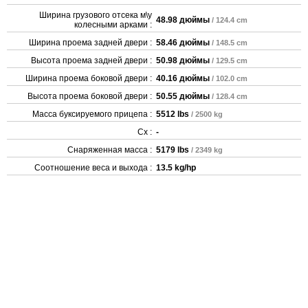
Ширина грузового отсека м\у
48.98 дюймы
/ 124.4 cm
колесными арками :
Ширина проема задней двери :
58.46 дюймы
/ 148.5 cm
Высота проема задней двери :
50.98 дюймы
/ 129.5 cm
Ширина проема боковой двери :
40.16 дюймы
/ 102.0 cm
Высота проема боковой двери :
50.55 дюймы
/ 128.4 cm
Масса буксируемого прицепа :
5512 lbs
/ 2500 kg
Cx :
-
Снаряженная масса :
5179 lbs
/ 2349 kg
Соотношение веса и выхода :
13.5 kg/hp