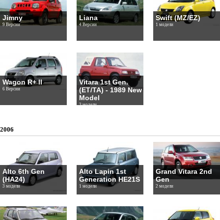
Jimny
Liana
Swift (MZ/EZ)
9 Версии
4 Версии
1 модели
Wagon R+ II
Vitara 1st Gen.
(ET/TA) - 1989 New
6 Версии
Model
3 модели
2006
Alto 6th Gen
Alto Lapin 1st
Grand Vitara 2nd
(HA24)
Generation HE21S
Gen
3 модели
1 модели
2 модели