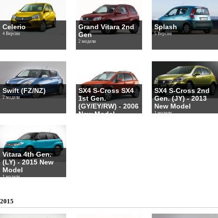
Celerio
Grand Vitara 2nd
Splash
Gen
4 Версии
5 Версии
2 модели
Swift (FZ/NZ)
SX4 S-Cross SX4
SX4 S-Cross 2nd
1st Gen.
Gen. (JY) - 2013
2 модели
(GY/EY/RW) - 2006
New Model
New Model
1 модели
1 модели
Vitara 4th Gen.
(LY) - 2015 New
Model
1 модели
2015