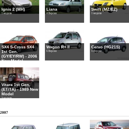
Ignis 2 (MH)
Liana
Swift (MZ/EZ)
1 модели
4 Версии
1 модели
SX4 S-Cross SX4
Wagon R+ II
Cervo (HG21S)
1st Gen.
6 Версии
4 Версии
(GY/EY/RW) - 2006
New Model
1 модели
Vitara 1st Gen.
(ET/TA) - 1989 New
Model
3 модели
2007