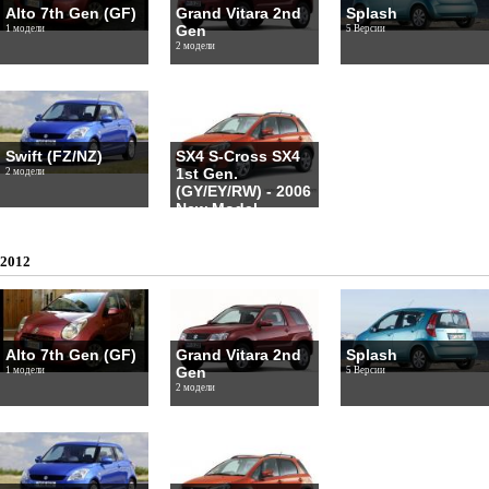
Alto 7th Gen (GF)
Grand Vitara 2nd
Splash
Gen
1 модели
5 Версии
2 модели
Swift (FZ/NZ)
SX4 S-Cross SX4
1st Gen.
2 модели
(GY/EY/RW) - 2006
New Model
1 модели
2012
Alto 7th Gen (GF)
Grand Vitara 2nd
Splash
Gen
1 модели
5 Версии
2 модели