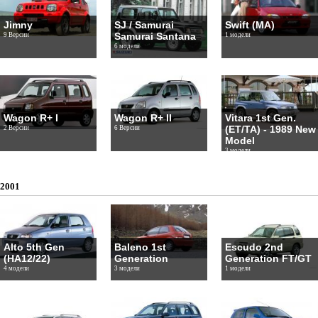
Jimny
SJ / Samurai
Swift (MA)
Samurai Santana
9 Версии
1 модели
6 модели
Wagon R+ I
Wagon R+ II
Vitara 1st Gen.
(ET/TA) - 1989 New
2 Версии
6 Версии
Model
3 модели
2001
Alto 5th Gen
Baleno 1st
Escudo 2nd
(HA12/22)
Generation
Generation FT/GT
4 модели
3 модели
1 модели