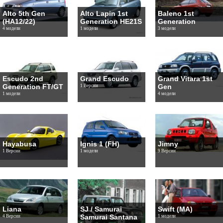
Alto 5th Gen
Alto Lapin 1st
Baleno 1st
(HA12/22)
Generation HE21S
Generation
4 модели
1 модели
3 модели
Escudo 2nd
Grand Escudo
Grand Vitara 1st
Generation FT/GT
Gen
1 Версии
1 модели
4 модели
Hayabusa
Ignis 1 (FH)
Jimny
1 Версии
1 модели
9 Версии
Liana
SJ / Samurai
Swift (MA)
Samurai Santana
4 Версии
1 модели