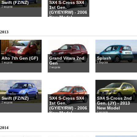
Swift (FZ/NZ)
SX4 S-Cross SX4
1st Gen.
2 модели
(GY/EY/RW) - 2006
New Model
1 модели
2013
Alto 7th Gen (GF)
Grand Vitara 2nd
Splash
Gen
1 модели
5 Версии
2 модели
Swift (FZ/NZ)
SX4 S-Cross SX4
SX4 S-Cross 2nd
1st Gen.
Gen. (JY) - 2013
2 модели
(GY/EY/RW) - 2006
New Model
New Model
1 модели
1 модели
2014