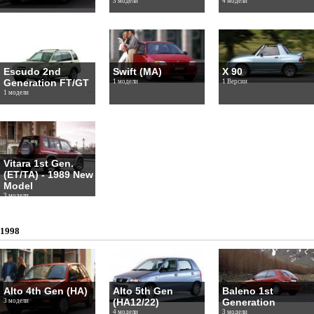
3 модели
4 модели
Escudo 2nd
Swift (MA)
X 90
Generation FT/GT
1 модели
1 Версии
1 модели
Vitara 1st Gen.
(ET/TA) - 1989 New
Model
3 модели
1998
Alto 4th Gen (HA)
Alto 5th Gen
Baleno 1st
(HA12/22)
Generation
3 модели
4 модели
3 модели