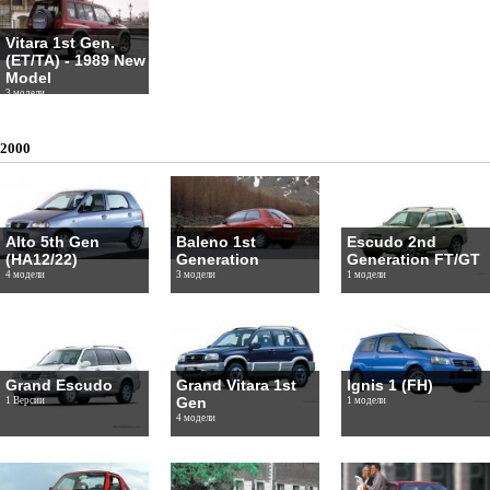
Vitara 1st Gen.
(ET/TA) - 1989 New
Model
3 модели
2000
Alto 5th Gen
Baleno 1st
Escudo 2nd
(HA12/22)
Generation
Generation FT/GT
4 модели
3 модели
1 модели
Grand Escudo
Grand Vitara 1st
Ignis 1 (FH)
Gen
1 Версии
1 модели
4 модели