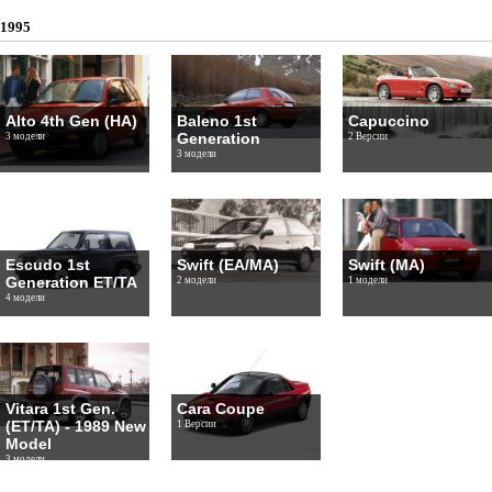
1995
Alto 4th Gen (HA)
Baleno 1st
Capuccino
Generation
3 модели
2 Версии
3 модели
Escudo 1st
Swift (EA/MA)
Swift (MA)
Generation ET/TA
2 модели
1 модели
4 модели
Vitara 1st Gen.
Cara Coupe
(ET/TA) - 1989 New
1 Версии
Model
3 модели