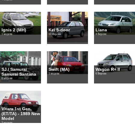
Ignis 2 (MH)
Kei 5-door
Liana
1 модели
13 Версии
4 Версии
SJ / Samurai
Swift (MA)
Wagon R+ II
Samurai Santana
1 модели
6 Версии
6 модели
Vitara 1st Gen.
(ET/TA) - 1989 New
Model
3 модели