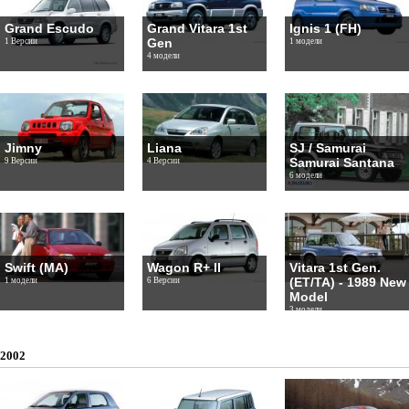
Grand Escudo
Grand Vitara 1st
Ignis 1 (FH)
Gen
1 Версии
1 модели
4 модели
Jimny
Liana
SJ / Samurai
Samurai Santana
9 Версии
4 Версии
6 модели
Swift (MA)
Wagon R+ II
Vitara 1st Gen.
(ET/TA) - 1989 New
1 модели
6 Версии
Model
3 модели
2002