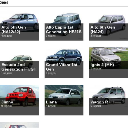
2004
Alto 5th Gen
Alto Lapin 1st
Alto 6th Gen
(HA12/22)
Generation HE21S
(HA24)
4 модели
1 модели
3 модели
Escudo 2nd
Grand Vitara 1st
Ignis 2 (MH)
Generation FT/GT
Gen
1 модели
1 модели
4 модели
Jimny
Liana
Wagon R+ II
9 Версии
4 Версии
6 Версии