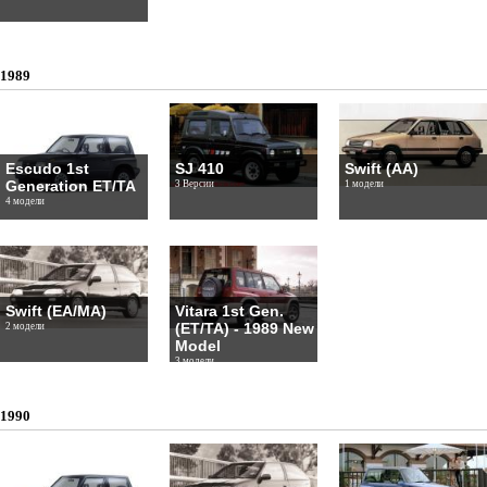
1989
Escudo 1st
SJ 410
Swift (AA)
Generation ET/TA
3 Версии
1 модели
4 модели
Swift (EA/MA)
Vitara 1st Gen.
(ET/TA) - 1989 New
2 модели
Model
3 модели
1990