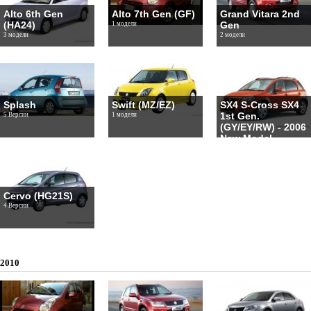
Alto 6th Gen
Alto 7th Gen (GF)
Grand Vitara 2nd
(HA24)
Gen
1 модели
3 модели
2 модели
Splash
Swift (MZ/EZ)
SX4 S-Cross SX4
1st Gen.
5 Версии
1 модели
(GY/EY/RW) - 2006
New Model
1 модели
Cervo (HG21S)
4 Версии
2010