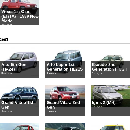
Vitara 1st Gen.
(ET/TA) - 1989 New
Model
3 модели
2005
Alto 6th Gen
Alto Lapin 1st
Escudo 2nd
(HA24)
Generation HE21S
Generation FT/GT
3 модели
1 модели
1 модели
Grand Vitara 1st
Grand Vitara 2nd
Ignis 2 (MH)
Gen
Gen
1 модели
4 модели
2 модели