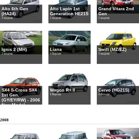
Alto 6th Gen
Alto Lapin 1st
Grand Vitara 2nd
(HA24)
Generation HE21S
Gen
3 модели
1 модели
2 модели
Ignis 2 (MH)
Liana
Swift (MZ/EZ)
1 модели
4 Версии
1 модели
SX4 S-Cross SX4
Wagon R+ II
Cervo (HG21S)
1st Gen.
6 Версии
4 Версии
(GY/EY/RW) - 2006
New Model
1 модели
2008