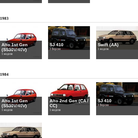
1983
Alto 1st Gen
SJ 410
Swift (AA)
(SS30V/40V)
3 Версии
1 модели
1 модели
1984
Alto 1st Gen
Alto 2nd Gen (CA /
SJ 410
(SS30V/40V)
CC)
3 Версии
1 модели
1 модели