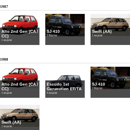
1987
Alto 2nd Gen (CA /
SJ 410
Swift (AA)
CC)
3 Версии
1 модели
1 модели
1988
Alto 2nd Gen (CA /
Escudo 1st
SJ 410
CC)
Generation ET/TA
3 Версии
1 модели
4 модели
Swift (AA)
1 модели