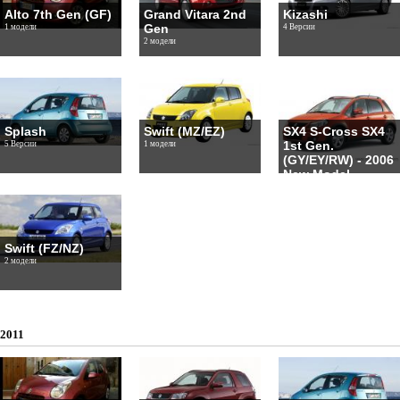
Alto 7th Gen (GF)
Grand Vitara 2nd
Kizashi
Gen
1 модели
4 Версии
2 модели
Splash
Swift (MZ/EZ)
SX4 S-Cross SX4
1st Gen.
5 Версии
1 модели
(GY/EY/RW) - 2006
New Model
1 модели
Swift (FZ/NZ)
2 модели
2011