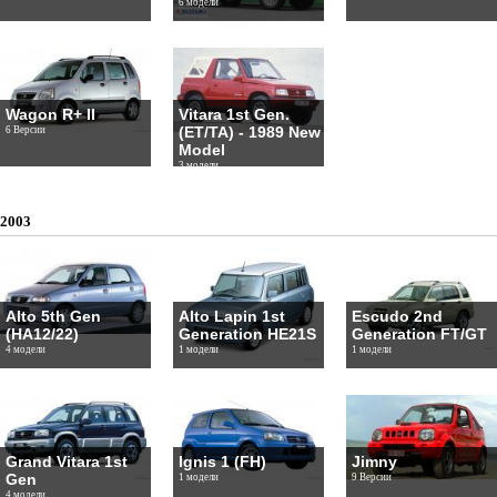
6 модели
Wagon R+ II
Vitara 1st Gen.
(ET/TA) - 1989 New
6 Версии
Model
3 модели
2003
Alto 5th Gen
Alto Lapin 1st
Escudo 2nd
(HA12/22)
Generation HE21S
Generation FT/GT
4 модели
1 модели
1 модели
Grand Vitara 1st
Ignis 1 (FH)
Jimny
Gen
1 модели
9 Версии
4 модели