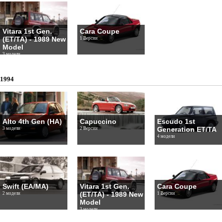
Vitara 1st Gen.
Cara Coupe
(ET/TA) - 1989 New
1 Версии
Model
3 модели
1994
Alto 4th Gen (HA)
Capuccino
Escudo 1st
Generation ET/TA
3 модели
2 Версии
4 модели
Swift (EA/MA)
Vitara 1st Gen.
Cara Coupe
(ET/TA) - 1989 New
2 модели
1 Версии
Model
3 модели