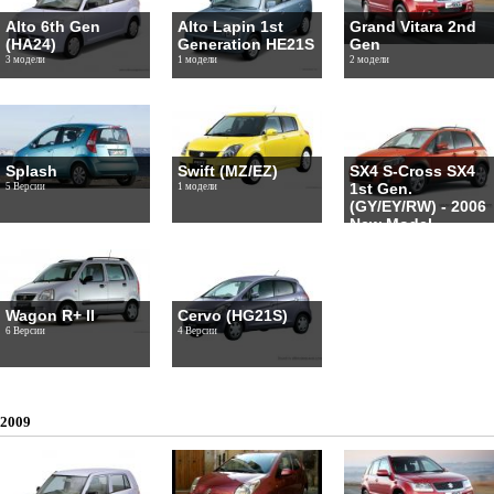
Alto 6th Gen
Alto Lapin 1st
Grand Vitara 2nd
(HA24)
Generation HE21S
Gen
3 модели
1 модели
2 модели
Splash
Swift (MZ/EZ)
SX4 S-Cross SX4
1st Gen.
5 Версии
1 модели
(GY/EY/RW) - 2006
New Model
1 модели
Wagon R+ II
Cervo (HG21S)
6 Версии
4 Версии
2009