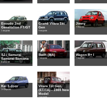
Escudo 2nd
Grand Vitara 1st
Jimny
Generation FT/GT
Gen
9 Версии
1 модели
4 модели
SJ / Samurai
Swift (MA)
Wagon R+ I
Samurai Santana
1 модели
2 Версии
6 модели
Kei 3-door
Vitara 1st Gen.
(ET/TA) - 1989 New
14 Версии
Model
3 модели