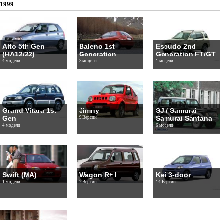
1999
Alto 5th Gen
Baleno 1st
Escudo 2nd
(HA12/22)
Generation
Generation FT/GT
4 модели
3 модели
1 модели
Grand Vitara 1st
Jimny
SJ / Samurai
Gen
Samurai Santana
9 Версии
4 модели
6 модели
Swift (MA)
Wagon R+ I
Kei 3-door
1 модели
2 Версии
14 Версии