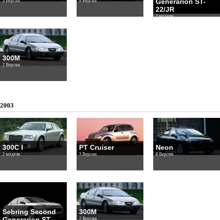
Generarion ST-
3 Версии
8 Версии
22/JR
2 модели
300M
2 Версии
2003
300C I
PT Cruiser
Neon
2 модели
3 Версии
8 Версии
Sebring Second
300M
Generarion ST-
2 Версии