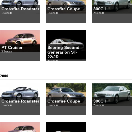
Crossfire Roadster
Crossfire Coupe
300C I
1 модели
1 модели
2 модели
PT Cruiser
Sebring Second
Generarion ST-
3 Версии
22/JR
2 модели
2006
Crossfire Roadster
Crossfire Coupe
300C I
1 модели
1 модели
2 модели