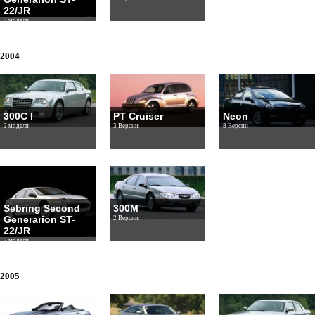
22/JR
2 модели
2004
300C I
PT Cruiser
Neon
2 модели
3 Версии
8 Версии
Sebring Second
300M
Generarion ST-
2 Версии
22/JR
2 модели
2005