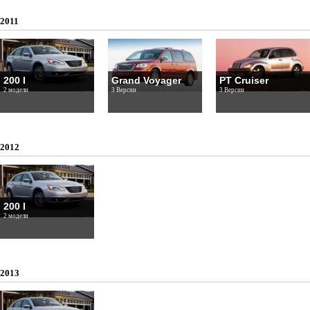
2011
200 I
Grand Voyager
PT Cruiser
2 модели
3 Версии
3 Версии
2012
200 I
2 модели
2013