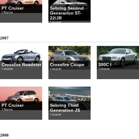
PT Cruiser
Sebring Second
Generarion ST-
3 Версии
22/JR
2 модели
2007
Crossfire Roadster
Crossfire Coupe
300C I
1 модели
1 модели
2 модели
PT Cruiser
Sebring Third
Generation JS
3 Версии
1 модели
2008