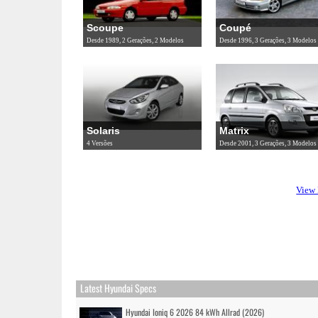
Scoupe
Coupé
Desde 1989, 2 Gerações, 2 Modelos
Desde 1996, 3 Gerações, 3 Modelos
Solaris
Matrix
4 Versões
Desde 2001, 3 Gerações, 3 Modelos
View 
Latest Hyundai Specs
Hyundai Ioniq 6 2026 84 kWh Allrad (2026)