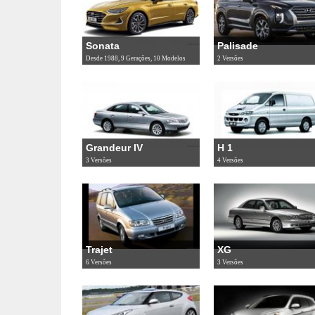
Sonata
Palisade
Desde 1988, 9 Gerações, 10 Modelos
2 Versões
Grandeur IV
H 1
3 Versões
4 Versões
Trajet
XG
6 Versões
3 Versões