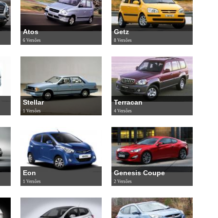
Atos
Getz
6 Versões
8 Versões
Stellar
Terracan
1 Versões
4 Versões
Eon
Genesis Coupe
1 Versões
2 Versões