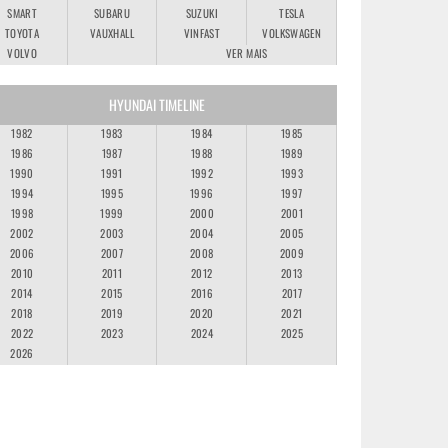
SMART
SUBARU
SUZUKI
TESLA
TOYOTA
VAUXHALL
VINFAST
VOLKSWAGEN
VOLVO
VER MAIS
HYUNDAI TIMELINE
1982
1983
1984
1985
1986
1987
1988
1989
1990
1991
1992
1993
1994
1995
1996
1997
1998
1999
2000
2001
2002
2003
2004
2005
2006
2007
2008
2009
2010
2011
2012
2013
2014
2015
2016
2017
2018
2019
2020
2021
2022
2023
2024
2025
2026