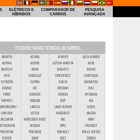
S
ELÉTRICOS E
COMPARADOR DE
PESQUISA
HÍBRIDOS
CARROS
AVANÇADA
PESQUISE FICHAS TÉCNICAS DE CARROS...
ABARTH
ACURA
AIWAYS
ALFA-ROMEO
ALPINA
ALPINE
ASTON-MARTIN
AUDI
BENTLEY
BMW
BUGATTI
BUICK
BYD
CADILLAC
CHEVROLET
CHRYSLER
CITROEN
CUPRA
DACIA
DAIHATSU
DODGE
DS
FERRARI
FIAT
FORD
GENESIS
HONDA
HYUNDAI
INFINITI
JAGUAR
JEEP
KIA
AMBORGHINI
LANCIA
LAND-ROVER
LEXUS
LINCOLN
LOTUS
MASERATI
MAZDA
MCLAREN
MERCEDES-BENZ
MG
MINI
MITSUBISHI
NISSAN
OPEL
PEUGEOT
POLESTAR
PORSCHE
RENAULT
ROLLS-ROYCE
ROVER
SAAB
SEAT
SKODA