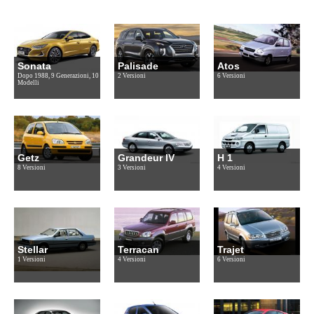
Sonata
Palisade
Atos
Dopo 1988, 9 Generazioni, 10
2 Versioni
6 Versioni
Modelli
Getz
Grandeur IV
H 1
8 Versioni
3 Versioni
4 Versioni
Stellar
Terracan
Trajet
1 Versioni
4 Versioni
6 Versioni