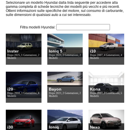
Selezionare un modello Hyundai dalla lista seguente per accedere alla
gamma completa di schede tecniche dei modelli più vecchi e più recenti.
Ottieni informazioni sulle specifiche del motore, sul consumo di carburante,
sulle dimensioni di qualsiasi auto a cui sei interessato.
Filtra modelli Hyundai:
Inster
Ioniq 5
i10
Dopo 2025, 1 Generazioni, 2
Dopo 2021, 2 Generazioni, 2
Dopo 2007, 4 Generazioni, 4
Modelli
Modelli
Modelli
i20
Bayon
Kona
Dopo 2008, 3 Generazioni, 6
Dopo 2021, 2 Generazioni, 2
Dopo 2017, 3 Generazioni, 5
Modelli
Modelli
Modelli
i30
Ioniq
Nexo