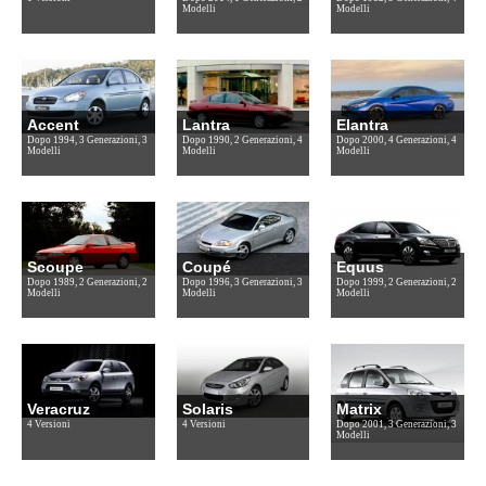
Modelli
Modelli
Accent
Lantra
Elantra
Dopo 1994, 3 Generazioni, 3
Dopo 1990, 2 Generazioni, 4
Dopo 2000, 4 Generazioni, 4
Modelli
Modelli
Modelli
Scoupe
Coupé
Equus
Dopo 1989, 2 Generazioni, 2
Dopo 1996, 3 Generazioni, 3
Dopo 1999, 2 Generazioni, 2
Modelli
Modelli
Modelli
Veracruz
Solaris
Matrix
4 Versioni
4 Versioni
Dopo 2001, 3 Generazioni, 3
Modelli