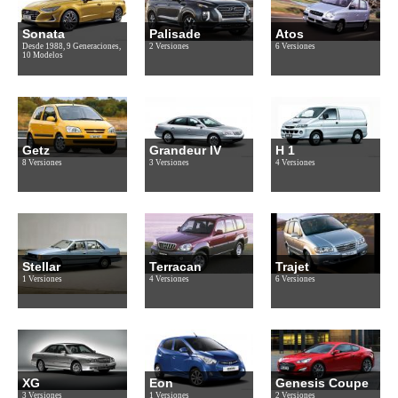
Sonata
Palisade
Atos
Desde 1988, 9 Generaciones,
2 Versiones
6 Versiones
10 Modelos
Getz
Grandeur IV
H 1
8 Versiones
3 Versiones
4 Versiones
Stellar
Terracan
Trajet
1 Versiones
4 Versiones
6 Versiones
XG
Eon
Genesis Coupe
3 Versiones
1 Versiones
2 Versiones