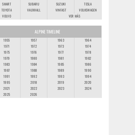
SMART
SUBARU
SUZUKI
TESLA
TOYOTA
VAUXHALL
VINFAST
VOLKSWAGEN
VOLVO
VER MÁS
ALPINE TIMELINE
1955
1957
1963
1964
1971
1972
1973
1974
1975
1976
1977
1978
1979
1980
1981
1982
1983
1984
1985
1986
1987
1988
1989
1990
1991
1992
1993
1994
1995
2018
2019
2020
2021
2022
2023
2024
2025
2026