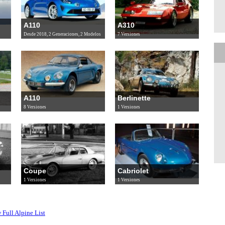
A110
A310
Desde 2018, 2 Generaciones, 2 Modelos
7 Versiones
A110
Berlinette
8 Versiones
1 Versiones
Coupe
Cabriolet
1 Versiones
1 Versiones
 Full Alpine List