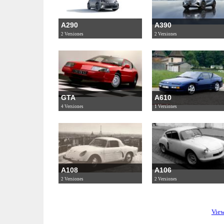
A290
A390
2 Versiones
2 Versiones
GTA
A610
4 Versiones
1 Versiones
A108
A106
2 Versiones
2 Versiones
View