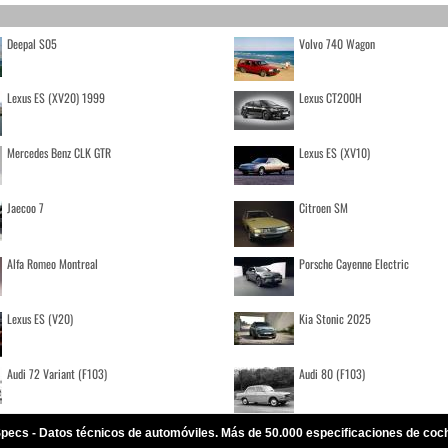
Deepal S05
Volvo 740 Wagon
Lexus ES (XV20) 1999
Lexus CT200H
Mercedes Benz CLK GTR
Lexus ES (XV10)
Jaecoo 7
Citroen SM
Alfa Romeo Montreal
Porsche Cayenne Electric
Lexus ES (V20)
Kia Stonic 2025
Audi 72 Variant (F103)
Audi 80 (F103)
pecs - Datos técnicos de automóviles. Más de 50.000 especificaciones de coc