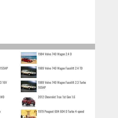
1984 Volvo 740 Wagon 2.4 D
o 155HP
1989 Volvo 740 Wagon Facelift 2.4 TD
.3 16V
1989 Volvo 740 Wagon Facelift 2.3 Turbo
165HP
 AWD
2012 Chevrolet Trax 1st Gen 1.6
o
1979 Peugeot 604 604 D Turbo 4-speed