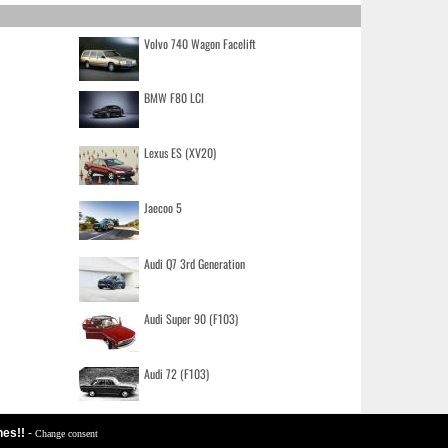
Volvo 740 Wagon Facelift
BMW F80 LCI
Lexus ES (XV20)
Jaecoo 5
Audi Q7 3rd Generation
Audi Super 90 (F103)
Audi 72 (F103)
hes!!
-
Change consent