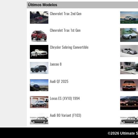
Últimos Modelos
Chevrolet Trax 2nd Gen
Chevrolet Trax 1st Gen
Chrysler Sebring Convertible
Jaecoo 8
Audi Q7 2025
Lexus ES (XV10) 1994
Audi 80 Variant (F103)
©2026 Ultimate S