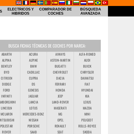
ELECTRICOS Y
COMPARADOR DE
BÚSQUEDA
S
HIBRIDOS
COCHES
AVANZADA
BUSCA FICHAS TÉCNICAS DE COCHES POR MARCA:
ABARTH
ACURA
AIWAYS
ALFA-ROMEO
ALPINA
ALPINE
ASTON-MARTIN
AUDI
BENTLEY
BMW
BUGATTI
BUICK
BYD
CADILLAC
CHEVROLET
CHRYSLER
CITROEN
CUPRA
DACIA
DAIHATSU
DODGE
DS
FERRARI
FIAT
FORD
GENESIS
HONDA
HYUNDAI
INFINITI
JAGUAR
JEEP
KIA
AMBORGHINI
LANCIA
LAND-ROVER
LEXUS
LINCOLN
LOTUS
MASERATI
MAZDA
MCLAREN
MERCEDES-BENZ
MG
MINI
MITSUBISHI
NISSAN
OPEL
PEUGEOT
POLESTAR
PORSCHE
RENAULT
ROLLS-ROYCE
ROVER
SAAB
SEAT
SKODA