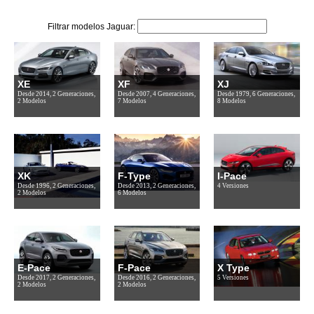
Filtrar modelos Jaguar:
XE
XF
XJ
Desde 2014, 2 Generaciones,
Desde 2007, 4 Generaciones,
Desde 1979, 6 Generaciones,
2 Modelos
7 Modelos
8 Modelos
XK
F-Type
I-Pace
Desde 1996, 2 Generaciones,
Desde 2013, 2 Generaciones,
4 Versiones
2 Modelos
6 Modelos
E-Pace
F-Pace
X Type
Desde 2017, 2 Generaciones,
Desde 2016, 2 Generaciones,
5 Versiones
2 Modelos
2 Modelos