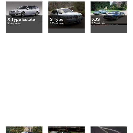
X Type Estate
S Type
XJS
5 Versiones
8 Versiones
8 Versiones