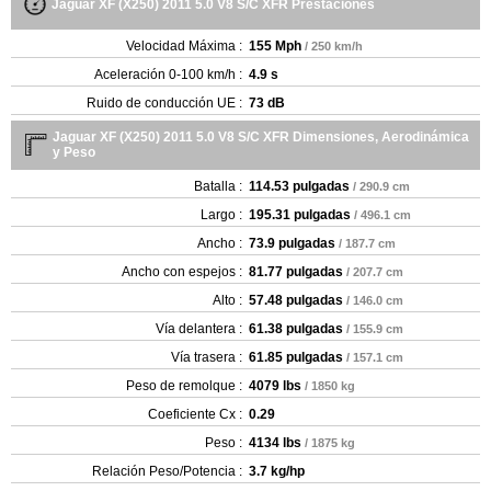
Jaguar XF (X250) 2011 5.0 V8 S/C XFR Prestaciones
Velocidad Máxima :
155 Mph
/ 250 km/h
Aceleración 0-100 km/h :
4.9 s
Ruido de conducción UE :
73 dB
Jaguar XF (X250) 2011 5.0 V8 S/C XFR Dimensiones, Aerodinámica
y Peso
Batalla :
114.53 pulgadas
/ 290.9 cm
Largo :
195.31 pulgadas
/ 496.1 cm
Ancho :
73.9 pulgadas
/ 187.7 cm
Ancho con espejos :
81.77 pulgadas
/ 207.7 cm
Alto :
57.48 pulgadas
/ 146.0 cm
Vía delantera :
61.38 pulgadas
/ 155.9 cm
Vía trasera :
61.85 pulgadas
/ 157.1 cm
Peso de remolque :
4079 lbs
/ 1850 kg
Coeficiente Cx :
0.29
Peso :
4134 lbs
/ 1875 kg
Relación Peso/Potencia :
3.7 kg/hp