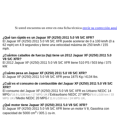
Si usted encuentra un error en esta ficha técnica
envíe su corrección aquí
¿Qué tan rápido es un Jaguar XF (X250) 2011 5.0 V8 S/C XFR?
El Jaguar XF (X250) 2011 5.0 V8 S/C XFR puede acelerar de 0 a 100 km/h (0 a
62 mph) en 4.9 segundos y tiene una velocidad máxima de 250 km/h / 155
mph.
¿Cuántos caballos de fuerza (hp) tiene un 2012 Jaguar XF (X250) 2011 5.0
V8 S/C XFR?
El 2012 Jaguar XF (X250) 2011 5.0 V8 S/C XFR tiene 510 PS / 503 bhp / 375
kW.
¿Cuánto pesa un Jaguar XF (X250) 2011 5.0 V8 S/C XFR?
El Jaguar XF (X250) 2011 5.0 V8 S/C XFR pesa 1875 Kg / 4134 lbs.
¿Cuál es el consumo de combustible del Jaguar XF (X250) 2011 5.0 V8 S/C
XFR?
El consumo del Jaguar XF (X250) 2011 5.0 V8 S/C XFR es Urbano NEDC
14
MPG /
/ Extraurbano NEDC
27 MPG /
16.9 L/100 km / 17 MPG UK
8.6 L/100 km / 33
/ Medio NEDC
20 MPG /
.
MPG UK
11.6 L/100 km / 24 MPG UK
¿Qué motor tiene Jaguar XF (X250) 2011 5.0 V8 S/C XFR?
El Jaguar XF (X250) 2011 5.0 V8 S/C XFR tiene un motor V 8, Gasolina con
3
capacidad de 5000 cm
/ 305.1 cu-in.