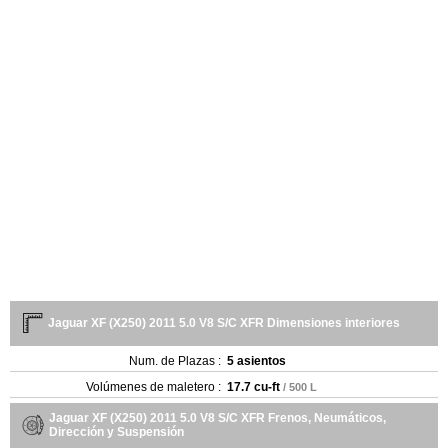
Jaguar XF (X250) 2011 5.0 V8 S/C XFR Dimensiones interiores
Num. de Plazas :
5 asientos
Volúmenes de maletero :
17.7 cu-ft
/ 500 L
Jaguar XF (X250) 2011 5.0 V8 S/C XFR Frenos, Neumáticos,
Dirección y Suspensión