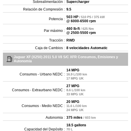
Sobrealimentación :
Supercharger
Relación de Compresión :
9.5
503 HP
/ 510 PS / 375 kW
Potencia :
@ 6000-6500 rpm
460 lb-ft
/ 625 Nm
Par máximo :
@ 2500-5500 rpm
Tracción :
RWD
Caja de Cambios :
8 velocidades Automatic
Jaguar XF (X250) 2011 5.0 V8 S/C XFR Consumos, Emisiones y
Autonomia
14 MPG
Consumos - Urbano NEDC :
16.9 L/100 km
17 MPG UK
27 MPG
Consumos - Extraurbano NEDC :
8.6 L/100 km
33 MPG UK
20 MPG
Consumos - Medio NEDC :
11.6 L/100 km
24 MPG UK
Autonomia :
375 miles
/ 603 km
18.5 gallons
Capacidad del Depósito :
70 L