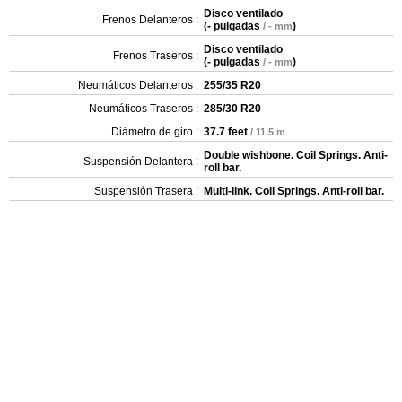
Disco ventilado
Frenos Delanteros :
(
- pulgadas
)
/ - mm
Disco ventilado
Frenos Traseros :
(
- pulgadas
)
/ - mm
Neumáticos Delanteros :
255/35 R20
Neumáticos Traseros :
285/30 R20
Diámetro de giro :
37.7 feet
/ 11.5 m
Double wishbone. Coil Springs. Anti-
Suspensión Delantera :
roll bar.
Suspensión Trasera :
Multi-link. Coil Springs. Anti-roll bar.