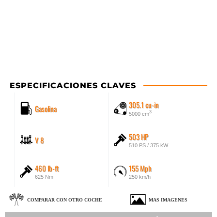
ESPECIFICACIONES CLAVES
305.1 cu-in
Gasolina
3
5000 cm
503 HP
V 8
510 PS / 375 kW
460 lb-ft
155 Mph
625 Nm
250 km/h
COMPARAR CON OTRO COCHE
MAS IMAGENES