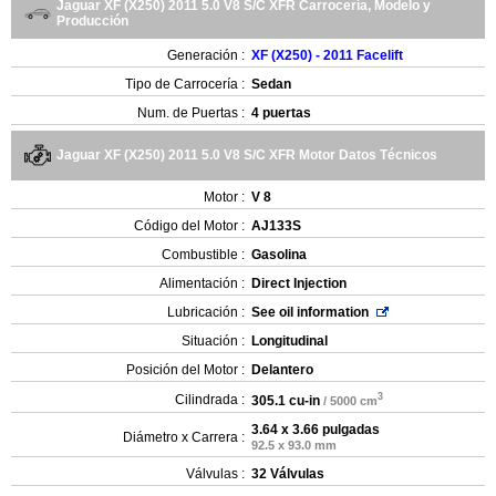
Jaguar XF (X250) 2011 5.0 V8 S/C XFR Carrocería, Modelo y
Producción
Generación :
XF (X250) - 2011 Facelift
Tipo de Carrocería :
Sedan
Num. de Puertas :
4 puertas
Jaguar XF (X250) 2011 5.0 V8 S/C XFR Motor Datos Técnicos
Motor :
V 8
Código del Motor :
AJ133S
Combustible :
Gasolina
Alimentación :
Direct Injection
Lubricación :
See oil information
Situación :
Longitudinal
Posición del Motor :
Delantero
3
Cilindrada :
305.1 cu-in
/ 5000 cm
3.64 x 3.66 pulgadas
Diámetro x Carrera :
92.5 x 93.0 mm
Válvulas :
32 Válvulas