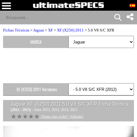
Fichas Técnicas
>
Jaguar
>
XF
>
XF (X250) 2011
> 5.0 V8 S/C XFR
MARCA
XF (X250) 2011 Versiones
Jaguar XF (X250) 2011 5.0 V8 S/C XFR
Ficha Tecnica
(2012 - 2015)
- Años 2012, 2013, 2014, 2015
★★★★★
★★★★★
¿Tienes este coche? ¡Valóralo!