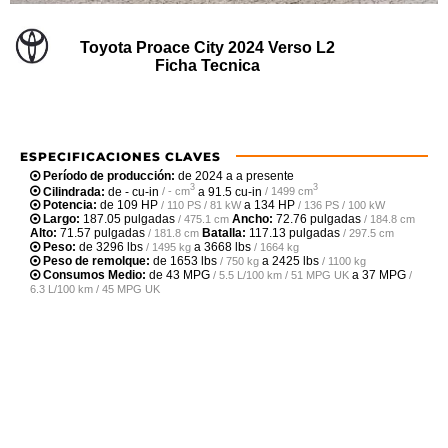
Toyota Proace City 2024 Verso L2
Ficha Tecnica
ESPECIFICACIONES CLAVES
Período de producción:
de 2024 a a presente
3
3
Cilindrada:
de
- cu-in
a
91.5 cu-in
/ - cm
/ 1499 cm
Potencia:
de
109 HP
a
134 HP
/ 110 PS / 81 kW
/ 136 PS / 100 kW
Largo:
187.05 pulgadas
Ancho:
72.76 pulgadas
/ 475.1 cm
/ 184.8 cm
Alto:
71.57 pulgadas
Batalla:
117.13 pulgadas
/ 181.8 cm
/ 297.5 cm
Peso:
de
3296 lbs
a
3668 lbs
/ 1495 kg
/ 1664 kg
Peso de remolque:
de
1653 lbs
a
2425 lbs
/ 750 kg
/ 1100 kg
Consumos Medio:
de
43 MPG
a
37 MPG
/ 5.5 L/100 km / 51 MPG UK
/
6.3 L/100 km / 45 MPG UK