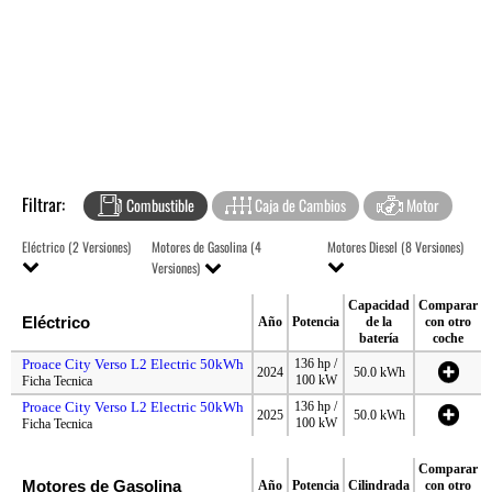
Filtrar:
Combustible
Caja de Cambios
Motor
Eléctrico (2 Versiones)
Motores de Gasolina (4
Motores Diesel (8 Versiones)
Versiones)
Capacidad
Comparar
Eléctrico
Año
Potencia
de la
con otro
batería
coche
Proace City Verso L2 Electric 50kWh
136 hp /
2024
50.0 kWh
100 kW
Ficha Tecnica
Proace City Verso L2 Electric 50kWh
136 hp /
2025
50.0 kWh
100 kW
Ficha Tecnica
Comparar
Motores de Gasolina
Año
Potencia
Cilindrada
con otro