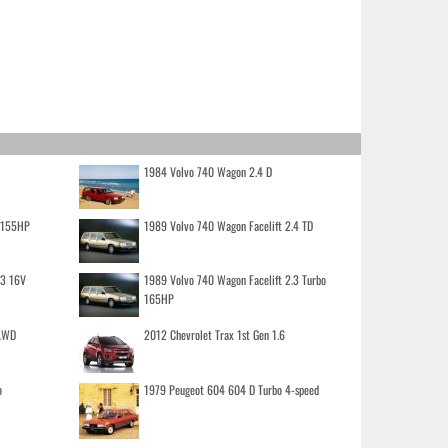
1984 Volvo 740 Wagon 2.4 D
o 155HP
1989 Volvo 740 Wagon Facelift 2.4 TD
.3 16V
1989 Volvo 740 Wagon Facelift 2.3 Turbo
165HP
 AWD
2012 Chevrolet Trax 1st Gen 1.6
o
1979 Peugeot 604 604 D Turbo 4-speed