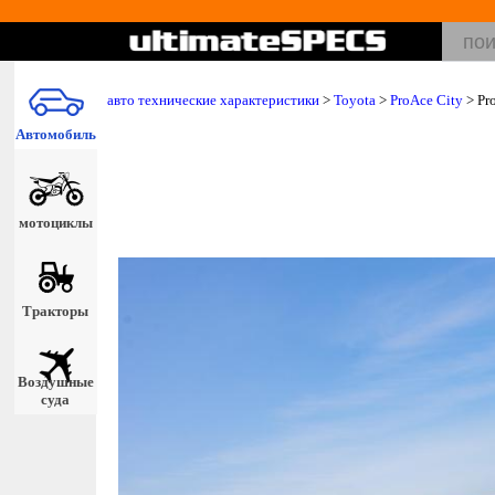
авто технические характеристики
>
Toyota
>
ProAce City
> Pr
Автомобиль
мотоциклы
Тракторы
Воздушные
суда