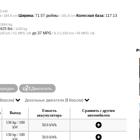
00 kW
ы
Ширина:
71.57 дюймы
Колесная база:
117.13
/ 184.8 cm
/ 181.8 cm
 1664 kg
425 lbs
/ 1100 kg
до
37 MPG
L/100 km / 51 MPG UK
/ 6.3 L/100 km / 45 MPG UK
P
ередач
Двигатель
 Версии)
Дизельные двигатели (8 Версии)
Емкость
Сравнить с другим
а
Выход
аккумулятора
автомобилем
136 hp / 100
50.0 kWh
kW
136 hp / 100
50.0 kWh
kW