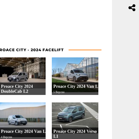
ROACE CITY - 2024 FACELIFT
Proace City 2024
Proace City 2024 Van L1
DoubleCab L2
5 Версии
2 Версии
Proace City 2024 Van L2
Proace City 2024 Verso
L1
4 Версии