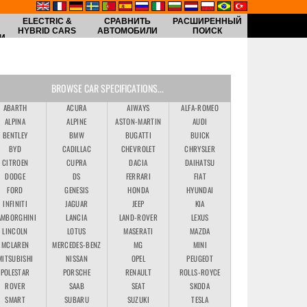
ELECTRIC &
СРАВНИТЬ
РАСШИРЕННЫЙ
HYBRID CARS
АВТОМОБИЛИ
ПОИСК
И
BROWSE CAR SPECIFICATIONS...
ABARTH
ACURA
AIWAYS
ALFA-ROMEO
ALPINA
ALPINE
ASTON-MARTIN
AUDI
BENTLEY
BMW
BUGATTI
BUICK
BYD
CADILLAC
CHEVROLET
CHRYSLER
CITROEN
CUPRA
DACIA
DAIHATSU
DODGE
DS
FERRARI
FIAT
FORD
GENESIS
HONDA
HYUNDAI
INFINITI
JAGUAR
JEEP
KIA
AMBORGHINI
LANCIA
LAND-ROVER
LEXUS
LINCOLN
LOTUS
MASERATI
MAZDA
MCLAREN
MERCEDES-BENZ
MG
MINI
MITSUBISHI
NISSAN
OPEL
PEUGEOT
POLESTAR
PORSCHE
RENAULT
ROLLS-ROYCE
ROVER
SAAB
SEAT
SKODA
SMART
SUBARU
SUZUKI
TESLA