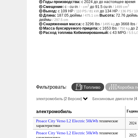
Годы производства:
с 2024 до до настоящее время
3
3
Смещение:
с
- cu-in
до
91.5 cu-in
/ - cm
/ 1499 cm
Выход:
с
109 HP
до
134 HP
/ 110 PS / 81 kW
/ 136 PS / 1
Длина:
187.05 дюймы
Высота:
72.76 дюйм
/ 475.1 cm
дюймы
/ 297.5 cm
Снаряженная масса:
с
3296 lbs
до
3668 lbs
/ 1495 kg
/
Масса буксируемого прицепа:
с
1653 lbs
до
2
/ 750 kg
Расход топлива Кобминированный:
с
43 MPG
/ 5.5 
Фильтровать:
Топливо
Коробка п
электромобиль (2 Версии)
Бензиновые двигатели (4
электромобиль
Годин
Proace City Verso L2 Electric 50kWh
технические
2024
характеристики
Proace City Verso L2 Electric 50kWh
технические
2025
характеристики