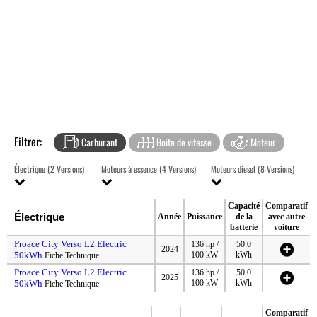
Filtrer:
Carburant
Boite de vitesse
Moteur
Électrique (2 Versions)
Moteurs à essence (4 Versions)
Moteurs diesel (8 Versions)
Capacité
Comparatif
Électrique
Année
Puissance
de la
avec autre
batterie
voiture
Proace City Verso L2 Electric
136 hp /
50.0
2024
50kWh
100 kW
kWh
Fiche Technique
Proace City Verso L2 Electric
136 hp /
50.0
2025
50kWh
100 kW
kWh
Fiche Technique
Comparatif