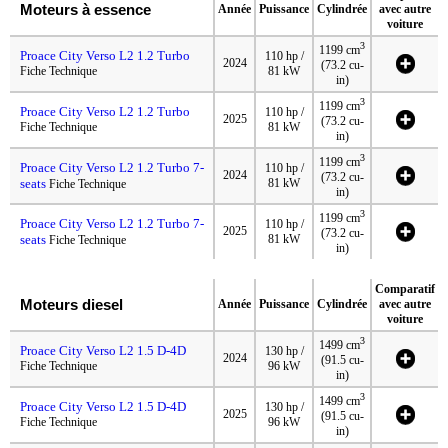
Moteurs à essence
Année
Puissance
Cylindrée
avec autre
voiture
3
1199 cm
Proace City Verso L2 1.2 Turbo
110 hp /
2024
(73.2 cu-
Fiche Technique
81 kW
in)
3
1199 cm
Proace City Verso L2 1.2 Turbo
110 hp /
2025
(73.2 cu-
Fiche Technique
81 kW
in)
3
1199 cm
Proace City Verso L2 1.2 Turbo 7-
110 hp /
2024
(73.2 cu-
seats
81 kW
Fiche Technique
in)
3
1199 cm
Proace City Verso L2 1.2 Turbo 7-
110 hp /
2025
(73.2 cu-
seats
81 kW
Fiche Technique
in)
Comparatif
Moteurs diesel
Année
Puissance
Cylindrée
avec autre
voiture
3
1499 cm
Proace City Verso L2 1.5 D-4D
130 hp /
2024
(91.5 cu-
Fiche Technique
96 kW
in)
3
1499 cm
Proace City Verso L2 1.5 D-4D
130 hp /
2025
(91.5 cu-
Fiche Technique
96 kW
in)