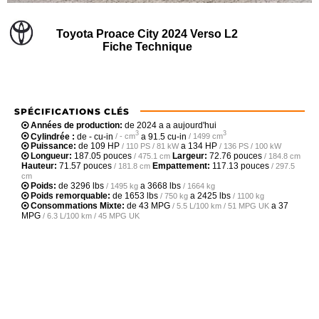
Toyota Proace City 2024 Verso L2
Fiche Technique
SPÉCIFICATIONS CLÉS
Années de production:
de 2024 a a aujourd'hui
3
3
Cylindrée :
de
- cu-in
a
91.5 cu-in
/ - cm
/ 1499 cm
Puissance:
de
109 HP
a
134 HP
/ 110 PS / 81 kW
/ 136 PS / 100 kW
Longueur:
187.05 pouces
Largeur:
72.76 pouces
/ 475.1 cm
/ 184.8 cm
Hauteur:
71.57 pouces
Empattement:
117.13 pouces
/ 181.8 cm
/ 297.5
cm
Poids:
de
3296 lbs
a
3668 lbs
/ 1495 kg
/ 1664 kg
Poids remorquable:
de
1653 lbs
a
2425 lbs
/ 750 kg
/ 1100 kg
Consommations Mixte:
de
43 MPG
a
37
/ 5.5 L/100 km / 51 MPG UK
MPG
/ 6.3 L/100 km / 45 MPG UK