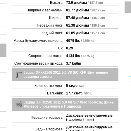
Высота :
73.9 дюймы
/ 187.7 cm
ширина с зеркалами :
81.77 дюймы
/ 207.7 cm
Ширина :
57.48 дюймы
/ 146.0 cm
Передний мост :
61.38 дюймы
/ 155.9 cm
задний мост :
61.85 дюймы
/ 157.1 cm
Масса буксируемого прицепа :
4079 lbs
/ 1850 kg
Cx :
0.29
Снаряженная масса :
4134 lbs
/ 1875 kg
Соотношение веса и выхода :
3.7 kg/hp
Jaguar XF (X250) 2011 5.0 V8 S/C XFR Внутренние
размеры салона
Количество мест :
5 сиденья
Багажник :
17.7 cu-ft
/ 500 L
Jaguar XF (X250) 2011 5.0 V8 S/C XFR Тормоза, Шины,
Рулевое управление и Подвеска
Дисковые вентилируемые
Передние тормоза :
(
- дюймы
)
/ - mm
Дисковые вентилируемые
Задние тормоза :