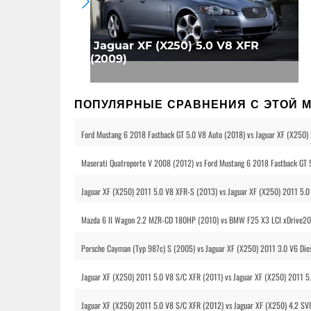
Jaguar XF (X250) 5.0 V8 XFR
(2009)
ПОПУЛЯРНЫЕ СРАВНЕНИЯ С ЭТОЙ 
Ford Mustang 6 2018 Fastback GT 5.0 V8 Auto (2018) vs Jaguar XF (X250)
Maserati Quatroporte V 2008 (2012) vs Ford Mustang 6 2018 Fastback GT 
Jaguar XF (X250) 2011 5.0 V8 XFR-S (2013) vs Jaguar XF (X250) 2011 5.0
Mazda 6 II Wagon 2.2 MZR-CD 180HP (2010) vs BMW F25 X3 LCI xDrive20d
Porsche Cayman (Typ 987c) S (2005) vs Jaguar XF (X250) 2011 3.0 V6 Die
Jaguar XF (X250) 2011 5.0 V8 S/C XFR (2011) vs Jaguar XF (X250) 2011 5
Jaguar XF (X250) 2011 5.0 V8 S/C XFR (2012) vs Jaguar XF (X250) 4.2 SV