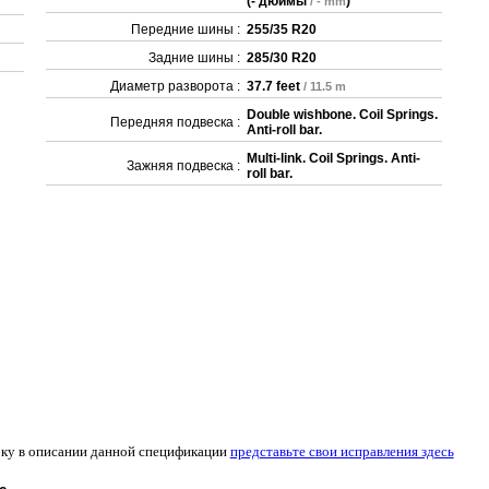
(
- дюймы
)
/ - mm
Передние шины :
255/35 R20
Задние шины :
285/30 R20
Диаметр разворота :
37.7 feet
/ 11.5 m
Double wishbone. Coil Springs.
Передняя подвеска :
Anti-roll bar.
Multi-link. Coil Springs. Anti-
Зажняя подвеска :
roll bar.
ку в описании данной спецификации
представьте свои исправления здесь