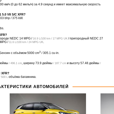
?
00 км/ч (0 до 62 миль/ч) за 4.9 секунд и имеет максимальную скорость
1 5.0 V8 S/C XFR?
03 bhp / 375 kW.
bs.
 XFR?
В городе NEDC
14 MPG /
/ пригородный NEDC
27
16.9 L/100 km / 17 MPG UK
 MPG /
.
11.6 L/100 km / 24 MPG UK
3
, Бензин с объёмом 5000 cm
/ 305.1 cu-in.
дюймы
, ширину
73.9 дюймы
и высоту
57.48 дюймы
/ 496.1 cm
/ 187.7 cm
/
C XFR?
объёма багажника.
/ 500 L
АКТЕРИСТИКИ АВТОМОБИЛЕЙ