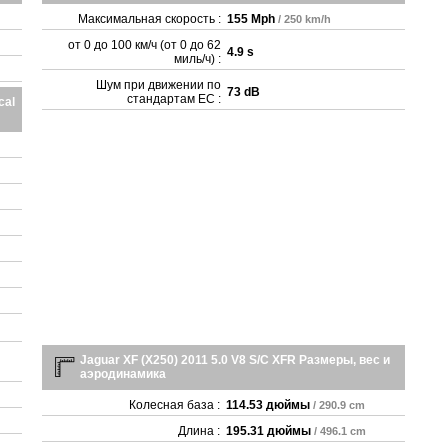
Максимальная скорость :
155 Mph
/ 250 km/h
от 0 до 100 км/ч (от 0 до 62
4.9 s
миль/ч) :
Шум при движении по
73 dB
стандартам ЕС :
cal
Jaguar XF (X250) 2011 5.0 V8 S/C XFR Размеры, вес и
аэродинамика
Колесная база :
114.53 дюймы
/ 290.9 cm
Длина :
195.31 дюймы
/ 496.1 cm