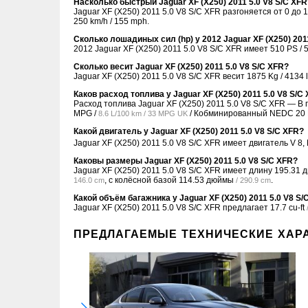
Насколько быстрый Jaguar XF (X250) 2011 5.0 V8 S/C XFR
Jaguar XF (X250) 2011 5.0 V8 S/C XFR разгоняется от 0 до 1
250 km/h / 155 mph.
Сколько лошадиных сил (hp) у 2012 Jaguar XF (X250) 201
2012 Jaguar XF (X250) 2011 5.0 V8 S/C XFR имеет 510 PS / 5
Сколько весит Jaguar XF (X250) 2011 5.0 V8 S/C XFR?
Jaguar XF (X250) 2011 5.0 V8 S/C XFR весит 1875 Kg / 4134 l
Каков расход топлива у Jaguar XF (X250) 2011 5.0 V8 S/C
Расход топлива Jaguar XF (X250) 2011 5.0 V8 S/C XFR — 
MPG /
/ Кобминированный NEDC
20
8.6 L/100 km / 33 MPG UK
Какой двигатель у Jaguar XF (X250) 2011 5.0 V8 S/C XFR?
Jaguar XF (X250) 2011 5.0 V8 S/C XFR имеет двигатель V 8
Каковы размеры Jaguar XF (X250) 2011 5.0 V8 S/C XFR?
Jaguar XF (X250) 2011 5.0 V8 S/C XFR имеет длину
195.31 
, с колёсной базой
114.53 дюймы
.
146.0 cm
/ 290.9 cm
Какой объём багажника у Jaguar XF (X250) 2011 5.0 V8 S/
Jaguar XF (X250) 2011 5.0 V8 S/C XFR предлагает
17.7 cu-ft
ПРЕДЛАГАЕМЫЕ ТЕХНИЧЕСКИЕ ХАР