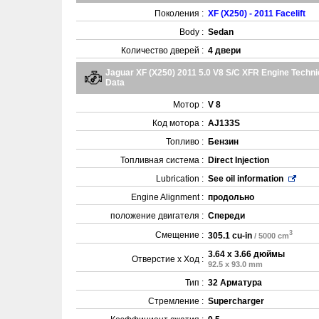
Поколения :
XF (X250) - 2011 Facelift
Body :
Sedan
Количество дверей :
4 двери
Jaguar XF (X250) 2011 5.0 V8 S/C XFR Engine Techni
Data
Мотор :
V 8
Код мотора :
AJ133S
Топливо :
Бензин
Топливная система :
Direct Injection
Lubrication :
See oil information
Engine Alignment :
продольно
положение двигателя :
Спереди
3
Смещение :
305.1 cu-in
/ 5000 cm
3.64 x 3.66 дюймы
Отверстие x Ход :
92.5 x 93.0 mm
Тип :
32 Арматура
Стремление :
Supercharger