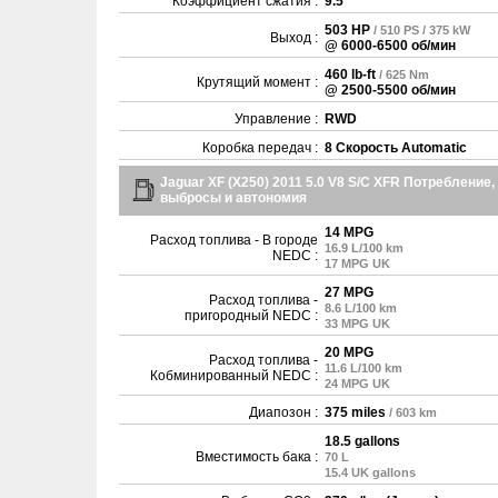
Коэффициент сжатия :
9.5
503 HP
/ 510 PS / 375 kW
Выход :
@ 6000-6500 об/мин
460 lb-ft
/ 625 Nm
Крутящий момент :
@ 2500-5500 об/мин
Управление :
RWD
Коробка передач :
8 Скорость Automatic
Jaguar XF (X250) 2011 5.0 V8 S/C XFR Потребление,
выбросы и автономия
14 MPG
Расход топлива - В городе
16.9 L/100 km
NEDC :
17 MPG UK
27 MPG
Расход топлива -
8.6 L/100 km
пригородный NEDC :
33 MPG UK
20 MPG
Расход топлива -
11.6 L/100 km
Кобминированный NEDC :
24 MPG UK
Диапозон :
375 miles
/ 603 km
18.5 gallons
Вместимость бака :
70 L
15.4 UK gallons