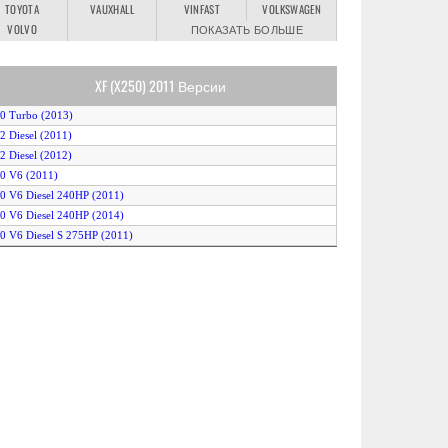
TOYOTA
VAUXHALL
VINFAST
VOLKSWAGEN
VOLVO
ПОКАЗАТЬ БОЛЬШЕ
XF (X250) 2011 Версии
.0 Turbo (2013)
.2 Diesel (2011)
.2 Diesel (2012)
.0 V6 (2011)
.0 V6 Diesel 240HP (2011)
.0 V6 Diesel 240HP (2014)
.0 V6 Diesel S 275HP (2011)
.0 V6 S/C (2012)
.0 V6 S/C AWD (2012)
.0 V8 (2011)
.0 V8 S/C XFR (2011)
.0 V8 S/C XFR (2012)
.0 V8 XFR-S (2013)