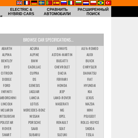
ELECTRIC &
СРАВНИТЬ
РАСШИРЕННЫЙ
HYBRID CARS
АВТОМОБИЛИ
ПОИСК
И
BROWSE CAR SPECIFICATIONS...
ABARTH
ACURA
AIWAYS
ALFA-ROMEO
ALPINA
ALPINE
ASTON-MARTIN
AUDI
BENTLEY
BMW
BUGATTI
BUICK
BYD
CADILLAC
CHEVROLET
CHRYSLER
CITROEN
CUPRA
DACIA
DAIHATSU
DODGE
DS
FERRARI
FIAT
FORD
GENESIS
HONDA
HYUNDAI
INFINITI
JAGUAR
JEEP
KIA
AMBORGHINI
LANCIA
LAND-ROVER
LEXUS
LINCOLN
LOTUS
MASERATI
MAZDA
MCLAREN
MERCEDES-BENZ
MG
MINI
MITSUBISHI
NISSAN
OPEL
PEUGEOT
POLESTAR
PORSCHE
RENAULT
ROLLS-ROYCE
ROVER
SAAB
SEAT
SKODA
SMART
SUBARU
SUZUKI
TESLA