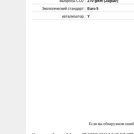
Выбросы CO2 :
270 g/km (Jaguar)
Экологический стандарт :
Euro 5
катализатор :
Y
Если вы обнаружили ошиб