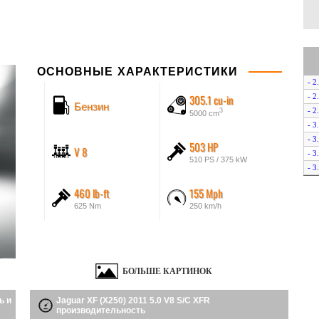
ОСНОВНЫЕ ХАРАКТЕРИСТИКИ
- 2
305.1 cu-in
- 2
Бензин
- 2
3
5000 cm
- 3
- 3
503 HP
V 8
- 3
510 PS / 375 kW
- 3
- 3
460 lb-ft
155 Mph
- 3
625 Nm
250 km/h
- 5
- 5
- 5
- 5
БОЛЬШЕ КАРТИНОК
ь и
Jaguar XF (X250) 2011 5.0 V8 S/C XFR
производительность