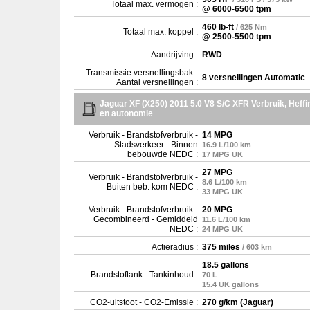
Totaal max. vermogen :
@ 6000-6500 tpm
460 lb-ft
/ 625 Nm
Totaal max. koppel :
@ 2500-5500 tpm
Aandrijving :
RWD
Transmissie versnellingsbak -
8 versnellingen Automatic
Aantal versnellingen :
Jaguar XF (X250) 2011 5.0 V8 S/C XFR Verbruik, Heffi
en autonomie
Verbruik - Brandstofverbruik -
14 MPG
Stadsverkeer - Binnen
16.9 L/100 km
bebouwde NEDC :
17 MPG UK
27 MPG
Verbruik - Brandstofverbruik -
8.6 L/100 km
Buiten beb. kom NEDC :
33 MPG UK
Verbruik - Brandstofverbruik -
20 MPG
Gecombineerd - Gemiddeld
11.6 L/100 km
NEDC :
24 MPG UK
Actieradius :
375 miles
/ 603 km
18.5 gallons
Brandstoftank - Tankinhoud :
70 L
15.4 UK gallons
CO2-uitstoot - CO2-Emissie :
270 g/km (Jaguar)