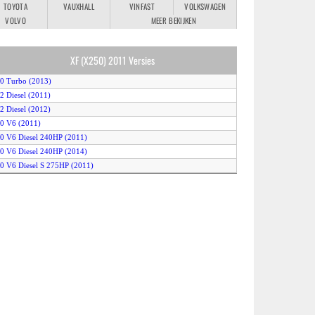
TOYOTA
VAUXHALL
VINFAST
VOLKSWAGEN
VOLVO
MEER BEKIJKEN
XF (X250) 2011 Versies
.0 Turbo (2013)
.2 Diesel (2011)
.2 Diesel (2012)
.0 V6 (2011)
.0 V6 Diesel 240HP (2011)
.0 V6 Diesel 240HP (2014)
.0 V6 Diesel S 275HP (2011)
.0 V6 S/C (2012)
.0 V6 S/C AWD (2012)
.0 V8 (2011)
.0 V8 S/C XFR (2011)
.0 V8 S/C XFR (2012)
.0 V8 XFR-S (2013)