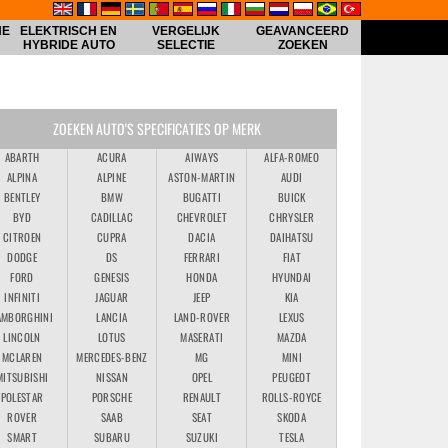
HE
ELEKTRISCH EN
VERGELIJK
GEAVANCEERD
HYBRIDE AUTO
SELECTIE
ZOEKEN
ZOEKEN AUTO'S SPECIFICATIES OP MERK
ABARTH
ACURA
AIWAYS
ALFA-ROMEO
ALPINA
ALPINE
ASTON-MARTIN
AUDI
BENTLEY
BMW
BUGATTI
BUICK
BYD
CADILLAC
CHEVROLET
CHRYSLER
CITROEN
CUPRA
DACIA
DAIHATSU
DODGE
DS
FERRARI
FIAT
FORD
GENESIS
HONDA
HYUNDAI
INFINITI
JAGUAR
JEEP
KIA
AMBORGHINI
LANCIA
LAND-ROVER
LEXUS
LINCOLN
LOTUS
MASERATI
MAZDA
MCLAREN
MERCEDES-BENZ
MG
MINI
MITSUBISHI
NISSAN
OPEL
PEUGEOT
POLESTAR
PORSCHE
RENAULT
ROLLS-ROYCE
ROVER
SAAB
SEAT
SKODA
SMART
SUBARU
SUZUKI
TESLA