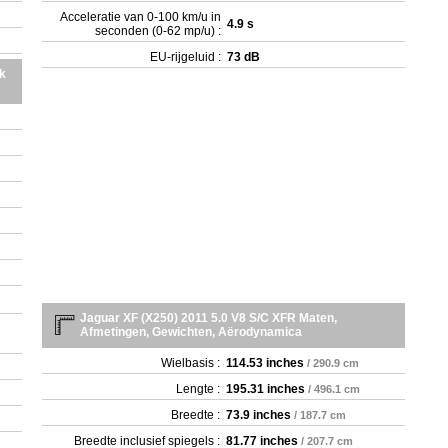
Acceleratie van 0-100 km/u in
4.9 s
seconden (0-62 mp/u) :
EU-rijgeluid :
73 dB
k
Jaguar XF (X250) 2011 5.0 V8 S/C XFR Maten,
Afmetingen, Gewichten, Aërodynamica
Wielbasis :
114.53 inches
/ 290.9 cm
Lengte :
195.31 inches
/ 496.1 cm
Breedte :
73.9 inches
/ 187.7 cm
Breedte inclusief spiegels :
81.77 inches
/ 207.7 cm