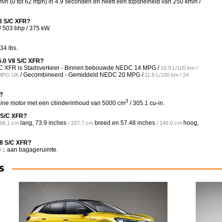
/h (0 tot 62 mph) in 4.9 seconden en heeft een topsnelheid van 250 km/h /
V8 S/C XFR?
 503 bhp / 375 kW.
34 lbs.
5.0 V8 S/C XFR?
 S/C XFR is Stadsverkeer - Binnen bebouwde NEDC
14 MPG /
16.9 L/100 km /
/ Gecombineerd - Gemiddeld NEDC
20 MPG /
3 MPG UK
11.6 L/100 km / 24
R?
3
ine motor met een cilinderinhoud van 5000 cm
/ 305.1 cu-in.
8 S/C XFR?
lang,
73.9 inches
breed en
57.48 inches
hoog,
496.1 cm
/ 187.7 cm
/ 146.0 cm
V8 S/C XFR?
aan bagageruimte.
0 L
S