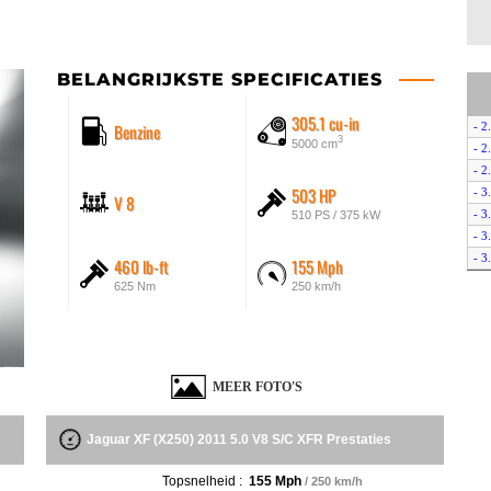
BELANGRIJKSTE SPECIFICATIES
305.1 cu-in
Benzine
- 2
3
5000 cm
- 2
- 2
503 HP
- 3
V 8
- 3
510 PS / 375 kW
- 3
- 3
460 lb-ft
155 Mph
- 3
625 Nm
250 km/h
- 3
- 5
- 5
- 5
MEER FOTO'S
- 5
Jaguar XF (X250) 2011 5.0 V8 S/C XFR Prestaties
Topsnelheid :
155 Mph
/ 250 km/h