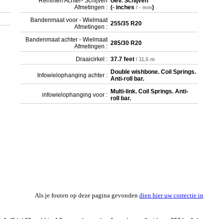
Remmen Achter- Schijven
Gev. Schijven
Afmetingen :
(
- inches
)
/ - mm
Bandenmaat voor - Wielmaat
255/35 R20
Afmetingen :
Bandenmaat achter - Wielmaat
285/30 R20
Afmetingen :
Draaicirkel :
37.7 feet
/ 11.5 m
Double wishbone. Coil Springs.
Infowielophanging achter :
Anti-roll bar.
Multi-link. Coil Springs. Anti-
infowielophanging voor :
roll bar.
Als je fouten op deze pagina gevonden
dien hier uw correctie in