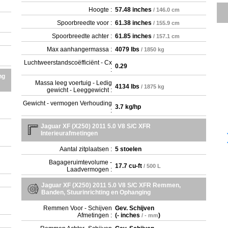
Hoogte :
57.48 inches
/ 146.0 cm
Spoorbreedte voor :
61.38 inches
/ 155.9 cm
Spoorbreedte achter :
61.85 inches
/ 157.1 cm
Max aanhangermassa :
4079 lbs
/ 1850 kg
Luchtweerstandscoëfficiënt - Cx
0.29
:
ng
Massa leeg voertuig - Ledig
4134 lbs
/ 1875 kg
gewicht - Leeggewicht :
Gewicht - vermogen Verhouding
3.7 kg/hp
:
Jaguar XF (X250) 2011 5.0 V8 S/C XFR
Interieurafmetingen
Aantal zitplaatsen :
5 stoelen
Bagageruimtevolume -
17.7 cu-ft
/ 500 L
Laadvermogen :
Jaguar XF (X250) 2011 5.0 V8 S/C XFR Remmen,
Banden, Stuurinrichting en Ophanging
Remmen Voor - Schijven
Gev. Schijven
Afmetingen :
(
- inches
)
/ - mm