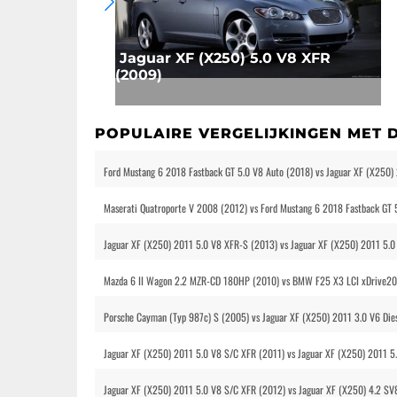
Jaguar XF (X250) 5.0 V8 XFR
(2009)
POPULAIRE VERGELIJKINGEN MET 
Ford Mustang 6 2018 Fastback GT 5.0 V8 Auto (2018) vs Jaguar XF (X250)
Maserati Quatroporte V 2008 (2012) vs Ford Mustang 6 2018 Fastback GT 
Jaguar XF (X250) 2011 5.0 V8 XFR-S (2013) vs Jaguar XF (X250) 2011 5.0
Mazda 6 II Wagon 2.2 MZR-CD 180HP (2010) vs BMW F25 X3 LCI xDrive20d
Porsche Cayman (Typ 987c) S (2005) vs Jaguar XF (X250) 2011 3.0 V6 Die
Jaguar XF (X250) 2011 5.0 V8 S/C XFR (2011) vs Jaguar XF (X250) 2011 5
Jaguar XF (X250) 2011 5.0 V8 S/C XFR (2012) vs Jaguar XF (X250) 4.2 SV