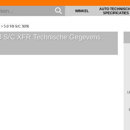
AUTO TECHNISC
WINKEL
SPECIFICATIES
> 5.0 V8 S/C XFR
V8 S/C XFR
Technische Gegevens
L