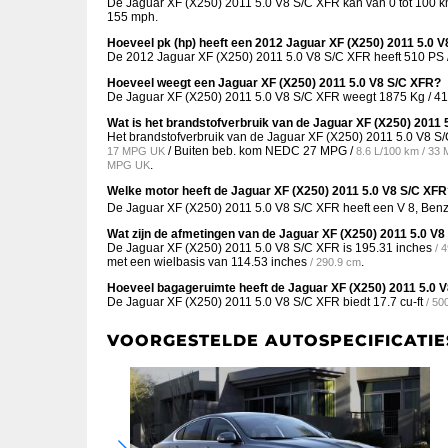
De Jaguar XF (X250) 2011 5.0 V8 S/C XFR kan van 0 tot 100 km
155 mph.
Hoeveel pk (hp) heeft een 2012 Jaguar XF (X250) 2011 5.0 
De 2012 Jaguar XF (X250) 2011 5.0 V8 S/C XFR heeft 510 PS /
Hoeveel weegt een Jaguar XF (X250) 2011 5.0 V8 S/C XFR?
De Jaguar XF (X250) 2011 5.0 V8 S/C XFR weegt 1875 Kg / 41
Wat is het brandstofverbruik van de Jaguar XF (X250) 2011 
Het brandstofverbruik van de Jaguar XF (X250) 2011 5.0 V8
/ Buiten beb. kom NEDC
27 MPG /
17 MPG UK
8.6 L/100 km / 3
.
MPG UK
Welke motor heeft de Jaguar XF (X250) 2011 5.0 V8 S/C XF
De Jaguar XF (X250) 2011 5.0 V8 S/C XFR heeft een V 8, Benz
Wat zijn de afmetingen van de Jaguar XF (X250) 2011 5.0 V
De Jaguar XF (X250) 2011 5.0 V8 S/C XFR is
195.31 inches
/ 
met een wielbasis van
114.53 inches
.
/ 290.9 cm
Hoeveel bagageruimte heeft de Jaguar XF (X250) 2011 5.0 
De Jaguar XF (X250) 2011 5.0 V8 S/C XFR biedt
17.7 cu-ft
/ 50
VOORGESTELDE AUTOSPECIFICATIE