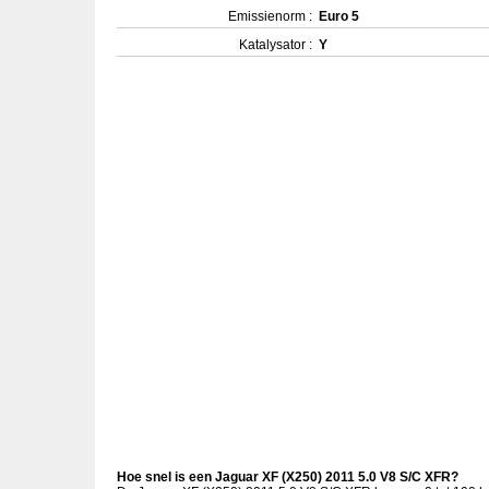
Emissienorm :
Euro 5
Katalysator :
Y
Hoe snel is een Jaguar XF (X250) 2011 5.0 V8 S/C XFR?