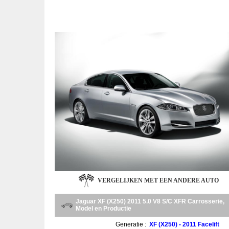
VERGELIJKEN MET EEN ANDERE AUTO
Jaguar XF (X250) 2011 5.0 V8 S/C XFR Carrosserie,
Model en Productie
Generatie :
XF (X250) - 2011 Facelift