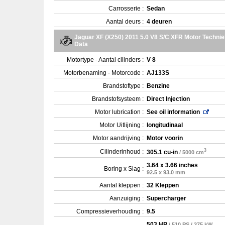
Carrosserie :
Sedan
Aantal deurs :
4 deuren
Jaguar XF (X250) 2011 5.0 V8 S/C XFR Motor Technie
Data
Motortype - Aantal cilinders :
V 8
Motorbenaming - Motorcode :
AJ133S
Brandstoftype :
Benzine
Brandstofsysteem :
Direct Injection
Motor lubrication :
See oil information
Motor Uitlijning :
longitudinaal
Motor aandrijving :
Motor voorin
3
Cilinderinhoud :
305.1 cu-in
/ 5000 cm
3.64 x 3.66 inches
Boring x Slag :
92.5 x 93.0 mm
Aantal kleppen :
32 Kleppen
Aanzuiging :
Supercharger
Compressieverhouding :
9.5
503 HP
/ 510 PS / 375 kW