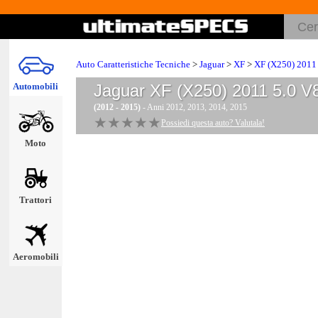
Auto Caratteristiche Tecniche
>
Jaguar
>
XF
>
XF (X250) 2011
Automobili
Jaguar XF (X250) 2011 5.0 
(2012 - 2015)
- Anni 2012, 2013, 2014, 2015
★★★★★
★★★★★
Possiedi questa auto? Valutala!
Moto
Trattori
Aeromobili