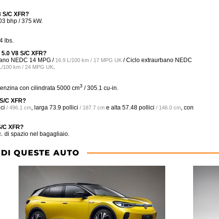
V8 S/C XFR?
03 bhp / 375 kW.
 lbs.
1 5.0 V8 S/C XFR?
Urbano NEDC
14 MPG /
/ Ciclo extraurbano NEDC
16.9 L/100 km / 17 MPG UK
.
 L/100 km / 24 MPG UK
3
enzina con cilindrata 5000 cm
/ 305.1 cu-in.
8 S/C XFR?
ci
, larga
73.9 pollici
e alta
57.48 pollici
, con
/ 496.1 cm
/ 187.7 cm
/ 146.0 cm
 S/C XFR?
di spazio nel bagagliaio.
 L
 DI QUESTE AUTO