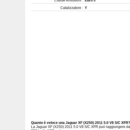
Classe emissioni :
Euro 5
Catalizzatore :
Y
Quanto è veloce una Jaguar XF (X250) 2011 5.0 V8 S/C XFR
La Jaguar XF (X250) 2011 5.0 V8 S/C XFR può raggiungere da 0