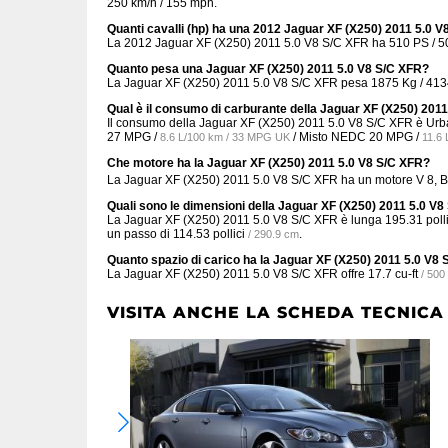
250 km/h / 155 mph.
Quanti cavalli (hp) ha una 2012 Jaguar XF (X250) 2011 5.0 
La 2012 Jaguar XF (X250) 2011 5.0 V8 S/C XFR ha 510 PS / 5
Quanto pesa una Jaguar XF (X250) 2011 5.0 V8 S/C XFR?
La Jaguar XF (X250) 2011 5.0 V8 S/C XFR pesa 1875 Kg / 4134
Qual è il consumo di carburante della Jaguar XF (X250) 201
Il consumo della Jaguar XF (X250) 2011 5.0 V8 S/C XFR è 
27 MPG /
/ Misto NEDC
20 MPG /
8.6 L/100 km / 33 MPG UK
11.6
Che motore ha la Jaguar XF (X250) 2011 5.0 V8 S/C XFR?
La Jaguar XF (X250) 2011 5.0 V8 S/C XFR ha un motore V 8, B
Quali sono le dimensioni della Jaguar XF (X250) 2011 5.0 V
La Jaguar XF (X250) 2011 5.0 V8 S/C XFR è lunga
195.31 polli
un passo di
114.53 pollici
.
/ 290.9 cm
Quanto spazio di carico ha la Jaguar XF (X250) 2011 5.0 V8
La Jaguar XF (X250) 2011 5.0 V8 S/C XFR offre
17.7 cu-ft
/ 500
VISITA ANCHE LA SCHEDA TECNICA