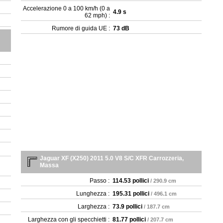
Accelerazione 0 a 100 km/h (0 a
4.9 s
62 mph) :
Rumore di guida UE :
73 dB
Jaguar XF (X250) 2011 5.0 V8 S/C XFR Carrozzeria,
Massa
Passo :
114.53 pollici
/ 290.9 cm
Lunghezza :
195.31 pollici
/ 496.1 cm
Larghezza :
73.9 pollici
/ 187.7 cm
Larghezza con gli specchietti :
81.77 pollici
/ 207.7 cm