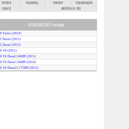
TOYOTA
VAUXHALL
VINFAST
VOLKSWAGEN
VOLVO
MOSTRA DI PIÙ
XF (X250) 2011 Versioni
.0 Turbo (2013)
.2 Diesel (2011)
.2 Diesel (2012)
.0 V6 (2011)
.0 V6 Diesel 240HP (2011)
.0 V6 Diesel 240HP (2014)
.0 V6 Diesel S 275HP (2011)
.0 V6 S/C (2012)
.0 V6 S/C AWD (2012)
.0 V8 (2011)
.0 V8 S/C XFR (2011)
.0 V8 S/C XFR (2012)
.0 V8 XFR-S (2013)