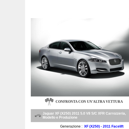
CONFRONTA CON UN'ALTRA VETTURA
Jaguar XF (X250) 2011 5.0 V8 S/C XFR Carrozzeria,
Modello e Produzione
Generazione :
XF (X250) - 2011 Facelift