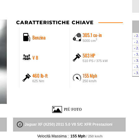
CARATTERISTICHE CHIAVE
305.1 cu-in
Benzina
- 2
3
5000 cm
- 2
- 2
503 HP
- 3
V 8
- 3
510 PS / 375 kW
- 3
- 3
460 lb-ft
155 Mph
- 3
625 Nm
250 km/h
- 3
- 5
- 5
- 5
PIÙ FOTO
- 5
Jaguar XF (X250) 2011 5.0 V8 S/C XFR Prestazioni
Velocità Massima :
155 Mph
/ 250 km/h