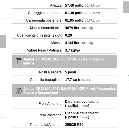
Altezza :
57.48 pollici
/ 146.0 cm
Carreggiata anteriore :
61.38 pollici
/ 155.9 cm
Carreggiata posteriore :
61.85 pollici
/ 157.1 cm
Massa rimorchiabile :
4079 lbs
/ 1850 kg
Coefficiente di resistenza Cx :
0.29
Massa :
4134 lbs
/ 1875 kg
Valore Peso / Potenza :
3.7 kg/hp
Jaguar XF (X250) 2011 5.0 V8 S/C XFR Dimensioni
interne
Posti a sedere :
5 posti
Capacità bagagliaio :
17.7 cu-ft
/ 500 L
Jaguar XF (X250) 2011 5.0 V8 S/C XFR Freni, Pneumatici,
Sterzo e Sospensioni
Dischi autoventilanti
Freni Anteriore :
(
- pollici
)
/ - mm
Dischi autoventilanti
Freni Posteriori :
(
- pollici
)
/ - mm
Pneumatici Anteriori :
255/35 R20