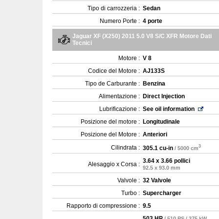
Tipo di carrozzeria :
Sedan
Numero Porte :
4 porte
Jaguar XF (X250) 2011 5.0 V8 S/C XFR Motore Dati
Tecnici
Motore :
V 8
Codice del Motore :
AJ133S
Tipo de Carburante :
Benzina
Alimentazione :
Direct Injection
Lubrificazione :
See oil information
Posizione del motore :
Longitudinale
Posizione del Motore :
Anteriori
3
Cilindrata :
305.1 cu-in
/ 5000 cm
3.64 x 3.66 pollici
Alesaggio x Corsa :
92.5 x 93.0 mm
Valvole :
32 Valvole
Turbo :
Supercharger
Rapporto di compressione :
9.5
503 HP
/ 510 PS / 375 kW