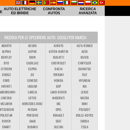
AUTO ELETTRICHE
CONFRONTA
RICERCA
HE
ED IBRIDE
AUTOS
AVANZATA
RICERCA PER LE SPECIFICHE AUTO. SCEGLI PER MARCA:
ABARTH
ACURA
AIWAYS
ALFA-ROMEO
ALPINA
ALPINE
ASTON-MARTIN
AUDI
BENTLEY
BMW
BUGATTI
BUICK
BYD
CADILLAC
CHEVROLET
CHRYSLER
CITROEN
CUPRA
DACIA
DAIHATSU
DODGE
DS
FERRARI
FIAT
FORD
GENESIS
HONDA
HYUNDAI
INFINITI
JAGUAR
JEEP
KIA
AMBORGHINI
LANCIA
LAND-ROVER
LEXUS
LINCOLN
LOTUS
MASERATI
MAZDA
MCLAREN
MERCEDES-BENZ
MG
MINI
MITSUBISHI
NISSAN
OPEL
PEUGEOT
POLESTAR
PORSCHE
RENAULT
ROLLS-ROYCE
ROVER
SAAB
SEAT
SKODA
SMART
SUBARU
SUZUKI
TESLA