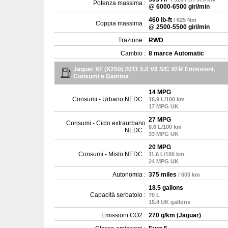
Potenza massima :
@ 6000-6500 giri/min
460 lb-ft
/ 625 Nm
Coppia massima :
@ 2500-5500 giri/min
Trazione :
RWD
Cambio :
8 marce Automatic
Jaguar XF (X250) 2011 5.0 V8 S/C XFR Emissioni,
Consumi e Gamma
14 MPG
Consumi - Urbano NEDC :
16.9 L/100 km
17 MPG UK
27 MPG
Consumi - Ciclo extraurbano
8.6 L/100 km
NEDC :
33 MPG UK
20 MPG
Consumi - Misto NEDC :
11.6 L/100 km
24 MPG UK
Autonomia :
375 miles
/ 603 km
18.5 gallons
Capacità serbatoio :
70 L
15.4 UK gallons
Emissioni CO2 :
270 g/km (Jaguar)