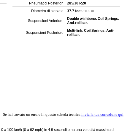
Pneumatici Posteriori :
285/30 R20
Diametro di sterzata :
37.7 feet
/ 11.5 m
Double wishbone. Coil Springs.
Sospensioni Anteriore :
Anti-roll bar.
Multi-link. Coil Springs. Anti-
Sospensioni Posteriore :
roll bar.
Se hai trovato un errore in questo scheda tecnica
invia la tua correzione qui
?
 a 100 km/h (0 a 62 mph) in 4.9 secondi e ha una velocità massima di