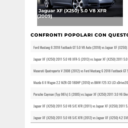
Jaguar XF (X250) 5.0 V8 XFR
(2009)
CONFRONTI POPOLARI CON QUEST
Ford Mustang 6 2018 Fastback GT 5.0 V8 Auto (2018) vs Jaguar XF (X250)
Jaguar XF (X250) 2011 5.0 V8 XFR-S (2013) vs Jaguar XF (X250) 2011 5.0
Maserati Quatroporte V 2008 (2012) vs Ford Mustang 6 2018 Fastback GT 
Mazda 6 II Wagon 2.2 MZR-CD 180HP (2010) vs BMW F25 X3 LCI xDrive20d
Porsche Cayman (Typ 987c) S (2005) vs Jaguar XF (X250) 2011 3.0 V6 Die
Jaguar XF (X250) 2011 5.0 V8 S/C XFR (2011) vs Jaguar XF (X250) 2011 5
Jaguar XF (X250) 2011 5.0 V8 S/C XFR (2012) vs Jaguar XF (X250) 4.2 SV