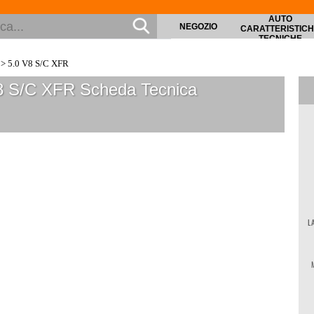
AUTO
NEGOZIO
CARATTERISTIC
TECNICHE
> 5.0 V8 S/C XFR
V8 S/C XFR
Scheda Tecnica
L