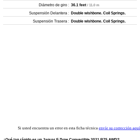
Diámetro de giro :
36.1 feet
/ 11.0 m
Suspensión Delantera :
Double wishbone. Coil Springs.
Suspensión Trasera :
Double wishbone. Coil Springs.
Si usted encuentra un error en esta ficha técnica
envíe su corrección aquí
¿Qué tan rápido es un Jaguar F-Type Convertible 2021 R75 AWD?