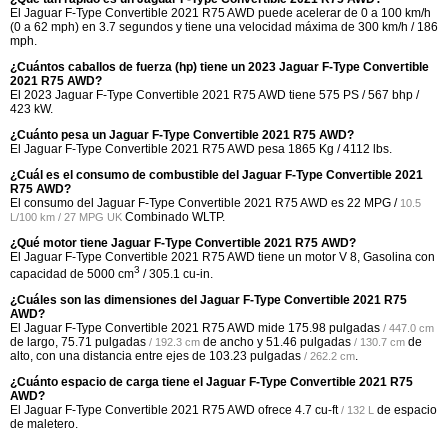
El Jaguar F-Type Convertible 2021 R75 AWD puede acelerar de 0 a 100 km/h
(0 a 62 mph) en 3.7 segundos y tiene una velocidad máxima de 300 km/h / 186
mph.
¿Cuántos caballos de fuerza (hp) tiene un 2023 Jaguar F-Type Convertible
2021 R75 AWD?
El 2023 Jaguar F-Type Convertible 2021 R75 AWD tiene 575 PS / 567 bhp /
423 kW.
¿Cuánto pesa un Jaguar F-Type Convertible 2021 R75 AWD?
El Jaguar F-Type Convertible 2021 R75 AWD pesa 1865 Kg / 4112 lbs.
¿Cuál es el consumo de combustible del Jaguar F-Type Convertible 2021
R75 AWD?
El consumo del Jaguar F-Type Convertible 2021 R75 AWD es
22 MPG /
10.5
Combinado WLTP.
L/100 km / 27 MPG UK
¿Qué motor tiene Jaguar F-Type Convertible 2021 R75 AWD?
El Jaguar F-Type Convertible 2021 R75 AWD tiene un motor V 8, Gasolina con
3
capacidad de 5000 cm
/ 305.1 cu-in.
¿Cuáles son las dimensiones del Jaguar F-Type Convertible 2021 R75
AWD?
El Jaguar F-Type Convertible 2021 R75 AWD mide
175.98 pulgadas
/ 447.0 cm
de largo,
75.71 pulgadas
de ancho y
51.46 pulgadas
de
/ 192.3 cm
/ 130.7 cm
alto, con una distancia entre ejes de
103.23 pulgadas
.
/ 262.2 cm
¿Cuánto espacio de carga tiene el Jaguar F-Type Convertible 2021 R75
AWD?
El Jaguar F-Type Convertible 2021 R75 AWD ofrece
4.7 cu-ft
de espacio
/ 132 L
de maletero.