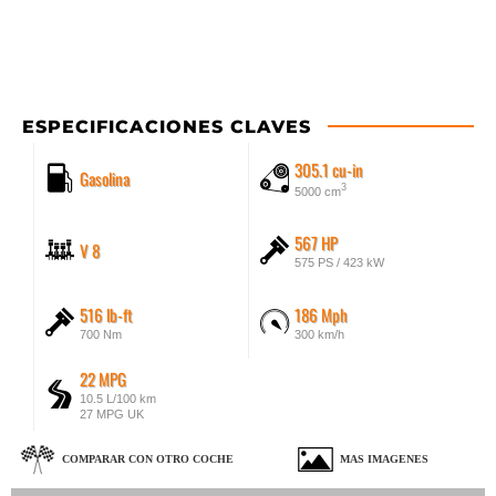
ESPECIFICACIONES CLAVES
305.1 cu-in
Gasolina
3
5000 cm
567 HP
V 8
575 PS / 423 kW
516 lb-ft
186 Mph
700 Nm
300 km/h
22 MPG
10.5 L/100 km
27 MPG UK
COMPARAR CON OTRO COCHE
MAS IMAGENES