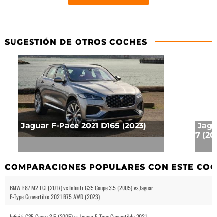
SUGESTIÓN DE OTROS COCHES
Jaguar F-Pace 2021 D165 (2023)
Jagu
7 (20
COMPARACIONES POPULARES CON ESTE CO
BMW F87 M2 LCI (2017) vs Infiniti G35 Coupe 3.5 (2005) vs Jaguar
F-Type Convertible 2021 R75 AWD (2023)
Infiniti G35 Coupe 3.5 (2005) vs Jaguar F-Type Convertible 2021