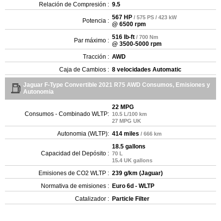
Relación de Compresión :
9.5
567 HP
/ 575 PS / 423 kW
Potencia :
@ 6500 rpm
516 lb-ft
/ 700 Nm
Par máximo :
@ 3500-5000 rpm
Tracción :
AWD
Caja de Cambios :
8 velocidades Automatic
Jaguar F-Type Convertible 2021 R75 AWD Consumos, Emisiones y
Autonomia
22 MPG
Consumos - Combinado WLTP:
10.5 L/100 km
27 MPG UK
Autonomia (WLTP):
414 miles
/ 666 km
18.5 gallons
Capacidad del Depósito :
70 L
15.4 UK gallons
Emisiones de CO2 WLTP :
239 g/km (Jaguar)
Normativa de emisiones :
Euro 6d - WLTP
Catalizador :
Particle Filter