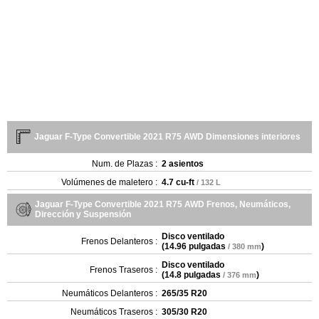
Jaguar F-Type Convertible 2021 R75 AWD Dimensiones interiores
Num. de Plazas :
2 asientos
Volúmenes de maletero :
4.7 cu-ft
/ 132 L
Jaguar F-Type Convertible 2021 R75 AWD Frenos, Neumáticos,
Dirección y Suspensión
Disco ventilado
Frenos Delanteros :
(
14.96 pulgadas
)
/ 380 mm
Disco ventilado
Frenos Traseros :
(
14.8 pulgadas
)
/ 376 mm
Neumáticos Delanteros :
265/35 R20
Neumáticos Traseros :
305/30 R20