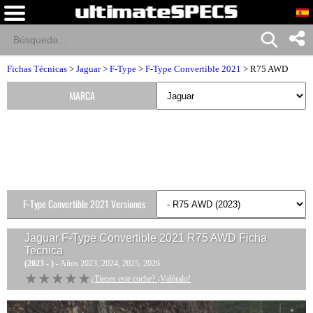
Fichas Técnicas
>
Jaguar
>
F-Type
>
F-Type Convertible 2021
> R75 AWD
MARCA
F-Type Convertible 2021 Versiones
Jaguar F-Type Convertible 2021 R75 AWD
Ficha
Tecnica
(2023 - )
- Años 2023, 2024, 2025, 2026
★★★★★
★★★★★
¿Tienes este coche? ¡Valóralo!