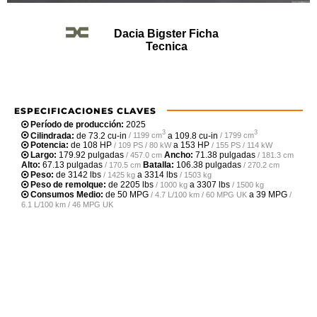
Dacia Bigster Ficha
Tecnica
ESPECIFICACIONES CLAVES
Período de producción:
2025
3
3
Cilindrada:
de
73.2 cu-in
a
109.8 cu-in
/ 1199 cm
/ 1799 cm
Potencia:
de
108 HP
a
153 HP
/ 109 PS / 80 kW
/ 155 PS / 114 kW
Largo:
179.92 pulgadas
Ancho:
71.38 pulgadas
/ 457.0 cm
/ 181.3 cm
Alto:
67.13 pulgadas
Batalla:
106.38 pulgadas
/ 170.5 cm
/ 270.2 cm
Peso:
de
3142 lbs
a
3314 lbs
/ 1425 kg
/ 1503 kg
Peso de remolque:
de
2205 lbs
a
3307 lbs
/ 1000 kg
/ 1500 kg
Consumos Medio:
de
50 MPG
a
39 MPG
/ 4.7 L/100 km / 60 MPG UK
/
6.1 L/100 km / 46 MPG UK