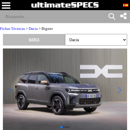
Fichas Técnicas
>
Dacia
> Bigster
MARCA