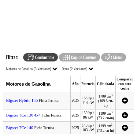
Filtrar:
Combustible
Caja de Cambios
Motor
Motores de Gasolina (3 Versiones)
Otros (2 Versiones)
Comparar
Motores de Gasolina
Año
Potencia
Cilindrada
con otro
coche
3
1799 cm
155 hp /
Bigster Hybrid 155
2025
Ficha Tecnica
(109.8 cu-
114 kW
in)
3
130 hp /
1199 cm
Bigster TCe 130 4x4
Ficha Tecnica
2025
96 kW
(73.2 cu-in)
3
140 hp /
1199 cm
Bigster TCe 140
Ficha Tecnica
2025
103 kW
(73.2 cu-in)