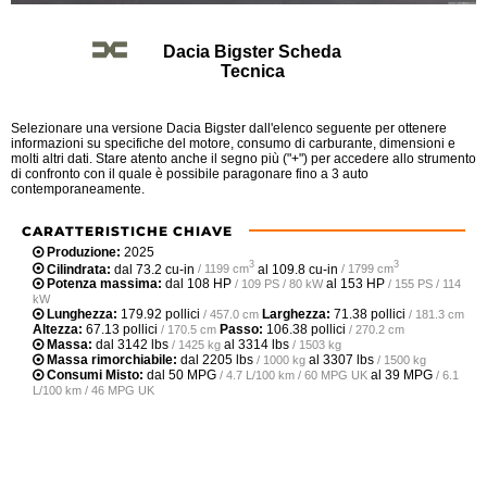
Dacia Bigster Scheda
Tecnica
Selezionare una versione Dacia Bigster dall'elenco seguente per ottenere
informazioni su specifiche del motore, consumo di carburante, dimensioni e
molti altri dati. Stare atento anche il segno più ("+") per accedere allo strumento
di confronto con il quale è possibile paragonare fino a 3 auto
contemporaneamente.
CARATTERISTICHE CHIAVE
Produzione:
2025
3
3
Cilindrata:
dal
73.2 cu-in
al
109.8 cu-in
/ 1199 cm
/ 1799 cm
Potenza massima:
dal
108 HP
al
153 HP
/ 109 PS / 80 kW
/ 155 PS / 114
kW
Lunghezza:
179.92 pollici
Larghezza:
71.38 pollici
/ 457.0 cm
/ 181.3 cm
Altezza:
67.13 pollici
Passo:
106.38 pollici
/ 170.5 cm
/ 270.2 cm
Massa:
dal
3142 lbs
al
3314 lbs
/ 1425 kg
/ 1503 kg
Massa rimorchiabile:
dal
2205 lbs
al
3307 lbs
/ 1000 kg
/ 1500 kg
Consumi Misto:
dal
50 MPG
al
39 MPG
/ 4.7 L/100 km / 60 MPG UK
/ 6.1
L/100 km / 46 MPG UK