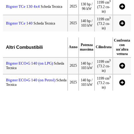
3
1199 cm
130 hp /
Bigster TCe 130 4x4
2025
Scheda Tecnica
(73.2 cu-
96 kW
in)
3
1199 cm
140 hp /
Bigster TCe 140
2025
Scheda Tecnica
(73.2 cu-
103 kW
in)
Confronta
Potenza
con
Altri Combustibili
Anno
Cilindrata
massima
un'altra
vettura
3
1199 cm
Bigster ECO-G 140 (on LPG)
Scheda
140 hp /
2025
(73.2 cu-
Tecnica
103 kW
in)
3
1199 cm
Bigster ECO-G 140 (on Petrol)
Scheda
140 hp /
2025
(73.2 cu-
Tecnica
103 kW
in)