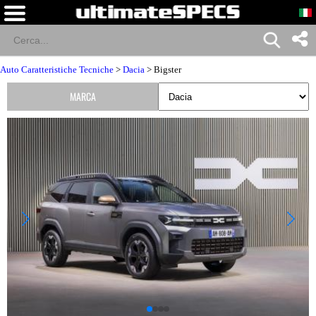
Auto Caratteristiche Tecniche
>
Dacia
> Bigster
MARCA