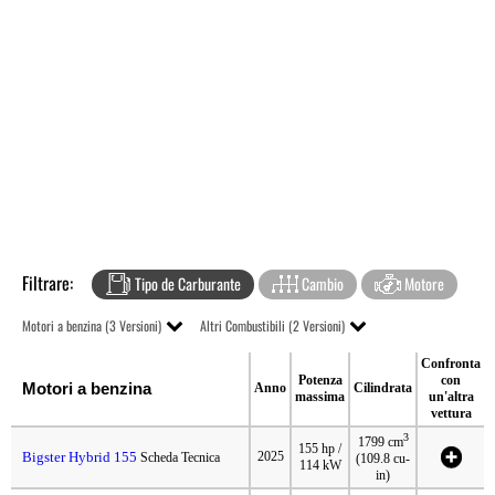
Filtrare:
Tipo de Carburante
Cambio
Motore
Motori a benzina (3 Versioni)
Altri Combustibili (2 Versioni)
Confronta
Potenza
con
Motori a benzina
Anno
Cilindrata
massima
un'altra
vettura
3
1799 cm
155 hp /
Bigster Hybrid 155
2025
Scheda Tecnica
(109.8 cu-
114 kW
in)