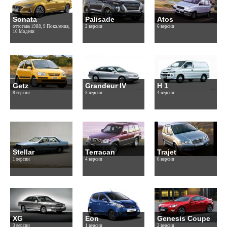
Sonata
Palisade
Atos
оттогава 1988, 9 Поколения,
2 версии
6 версии
10 Модели
Getz
Grandeur IV
H 1
8 версии
3 версии
4 версии
Stellar
Terracan
Trajet
1 версии
4 версии
6 версии
XG
Eon
Genesis Coupe
3 версии
1 версии
2 версии