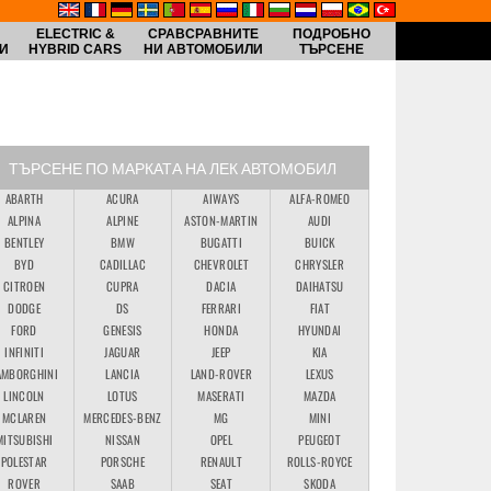
ELECTRIC &
СРАВСРАВНИТЕ
ПОДРОБНО
И
HYBRID CARS
НИ АВТОМОБИЛИ
ТЪРСЕНЕ
ТЪРСЕНЕ ПО МАРКАТА НА ЛЕК АВТОМОБИЛ
ABARTH
ACURA
AIWAYS
ALFA-ROMEO
ALPINA
ALPINE
ASTON-MARTIN
AUDI
BENTLEY
BMW
BUGATTI
BUICK
BYD
CADILLAC
CHEVROLET
CHRYSLER
CITROEN
CUPRA
DACIA
DAIHATSU
DODGE
DS
FERRARI
FIAT
FORD
GENESIS
HONDA
HYUNDAI
INFINITI
JAGUAR
JEEP
KIA
AMBORGHINI
LANCIA
LAND-ROVER
LEXUS
LINCOLN
LOTUS
MASERATI
MAZDA
MCLAREN
MERCEDES-BENZ
MG
MINI
MITSUBISHI
NISSAN
OPEL
PEUGEOT
POLESTAR
PORSCHE
RENAULT
ROLLS-ROYCE
ROVER
SAAB
SEAT
SKODA