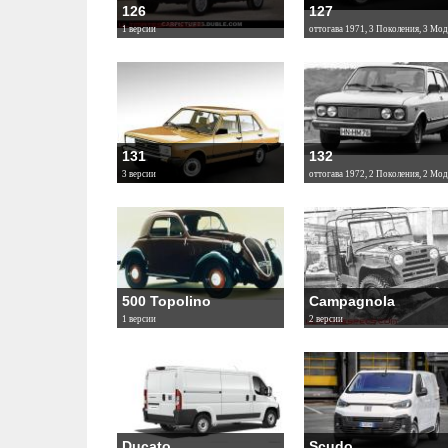
126
127
1 версии
оттогава 1971, 3 Поколения, 3 Мод
131
132
3 версии
оттогава 1972, 2 Поколения, 2 Мод
500 Topolino
Campagnola
1 версии
2 версии
Ducato
Scudo