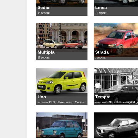
Sedici
Linea
14 версии
18 версии
Multipla
Strada
15 версии
1 версии
Uno
Tempra
оттогава 1983, 3 Поколения, 3 Модели
оттогава 1990, 2 Поколения, 4 Мод