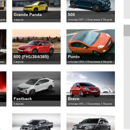
Grande Panda
500
одели
4 версии
оттогава 2007, 3 Поколения, 8 Модели
600 (FH1/364/365)
Punto
ели
5 версии
оттогава 1993, 3 Поколения, 6 Модели
Fastback
Bravo
6 версии
оттогава 1995, 2 Поколения, 2 Модели