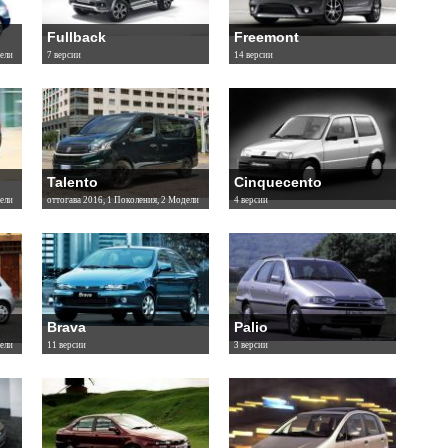
Fullback
Freemont
ели
7 версии
14 версии
Talento
Cinquecento
ели
оттогава 2016, 1 Поколения, 2 Модели
4 версии
Brava
Palio
ели
11 версии
3 версии