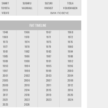
SMART
SUBARU
SUZUKI
TESLA
TOYOTA
VAUXHALL
VINFAST
VOLKSWAGEN
VOLVO
ВИЖ ПОВЕЧЕ
FIAT TIMELINE
1948
1966
1967
1968
1969
1970
1971
1972
1973
1974
1975
1976
1977
1978
1979
1980
1981
1982
1983
1984
1985
1986
1987
1988
1989
1990
1991
1992
1993
1994
1995
1996
1997
1998
1999
2000
2001
2002
2003
2004
2005
2006
2007
2008
2009
2010
2011
2012
2013
2014
2015
2016
2017
2018
2019
2020
2021
2022
2023
2024
2025
2026