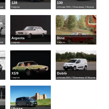
128
130
ели
8 версии
оттогава 1969, 2 Поколения, 2 Модели
Argenta
Dino
ели
6 версии
4 версии
X1/9
Doblò
5 версии
оттогава 2001, 7 Поколения, 10 Модели
Ulysse