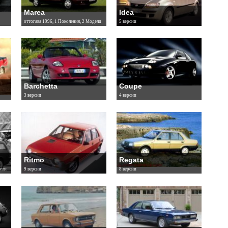
Marea
Idea
оттогава 1996, 1 Поколения, 2 Модели
5 версии
Barchetta
Coupe
3 версии
4 версии
Ritmo
Regata
ели
9 версии
8 версии