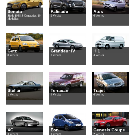
Sonata
Palisade
Atos
Sinds 1988, 9 Generaties, 10
2 Versies
6 Versies
Modellen
Getz
Grandeur IV
H 1
8 Versies
3 Versies
4 Versies
Stellar
Terracan
Trajet
1 Versies
4 Versies
6 Versies
XG
Eon
Genesis Coupe
3 Versies
1 Versies
2 Versies