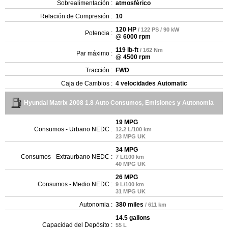
Sobrealimentación :
atmosférico
Relación de Compresión :
10
120 HP
/ 122 PS / 90 kW
Potencia :
@ 6000 rpm
119 lb-ft
/ 162 Nm
Par máximo :
@ 4500 rpm
Tracción :
FWD
Caja de Cambios :
4 velocidades Automatic
Hyundai Matrix 2008 1.8 Auto Consumos, Emisiones y Autonomia
19 MPG
Consumos - Urbano NEDC :
12.2 L/100 km
23 MPG UK
34 MPG
Consumos - Extraurbano NEDC :
7 L/100 km
40 MPG UK
26 MPG
Consumos - Medio NEDC :
9 L/100 km
31 MPG UK
Autonomia :
380 miles
/ 611 km
14.5 gallons
Capacidad del Depósito :
55 L