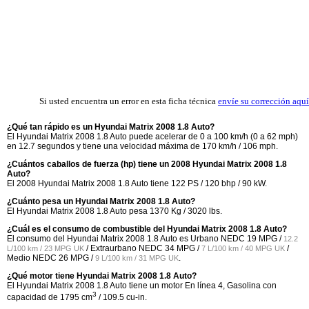
Si usted encuentra un error en esta ficha técnica
envíe su corrección aquí
¿Qué tan rápido es un Hyundai Matrix 2008 1.8 Auto?
El Hyundai Matrix 2008 1.8 Auto puede acelerar de 0 a 100 km/h (0 a 62 mph)
en 12.7 segundos y tiene una velocidad máxima de 170 km/h / 106 mph.
¿Cuántos caballos de fuerza (hp) tiene un 2008 Hyundai Matrix 2008 1.8
Auto?
El 2008 Hyundai Matrix 2008 1.8 Auto tiene 122 PS / 120 bhp / 90 kW.
¿Cuánto pesa un Hyundai Matrix 2008 1.8 Auto?
El Hyundai Matrix 2008 1.8 Auto pesa 1370 Kg / 3020 lbs.
¿Cuál es el consumo de combustible del Hyundai Matrix 2008 1.8 Auto?
El consumo del Hyundai Matrix 2008 1.8 Auto es Urbano NEDC
19 MPG /
12.2
/ Extraurbano NEDC
34 MPG /
/
L/100 km / 23 MPG UK
7 L/100 km / 40 MPG UK
Medio NEDC
26 MPG /
.
9 L/100 km / 31 MPG UK
¿Qué motor tiene Hyundai Matrix 2008 1.8 Auto?
El Hyundai Matrix 2008 1.8 Auto tiene un motor En línea 4, Gasolina con
3
capacidad de 1795 cm
/ 109.5 cu-in.