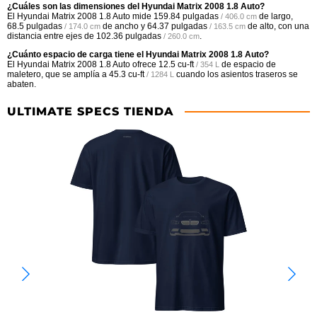
¿Cuáles son las dimensiones del Hyundai Matrix 2008 1.8 Auto?
El Hyundai Matrix 2008 1.8 Auto mide
159.84 pulgadas
de largo,
/ 406.0 cm
68.5 pulgadas
de ancho y
64.37 pulgadas
de alto, con una
/ 174.0 cm
/ 163.5 cm
distancia entre ejes de
102.36 pulgadas
.
/ 260.0 cm
¿Cuánto espacio de carga tiene el Hyundai Matrix 2008 1.8 Auto?
El Hyundai Matrix 2008 1.8 Auto ofrece
12.5 cu-ft
de espacio de
/ 354 L
maletero, que se amplía a
45.3 cu-ft
cuando los asientos traseros se
/ 1284 L
abaten.
ULTIMATE SPECS TIENDA