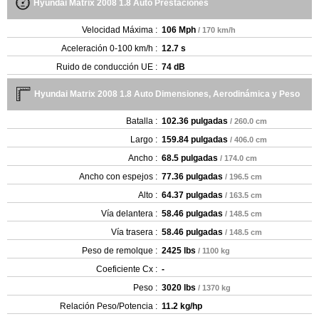
Hyundai Matrix 2008 1.8 Auto Prestaciones
Velocidad Máxima :
106 Mph
/ 170 km/h
Aceleración 0-100 km/h :
12.7 s
Ruido de conducción UE :
74 dB
Hyundai Matrix 2008 1.8 Auto Dimensiones, Aerodinámica y Peso
Batalla :
102.36 pulgadas
/ 260.0 cm
Largo :
159.84 pulgadas
/ 406.0 cm
Ancho :
68.5 pulgadas
/ 174.0 cm
Ancho con espejos :
77.36 pulgadas
/ 196.5 cm
Alto :
64.37 pulgadas
/ 163.5 cm
Vía delantera :
58.46 pulgadas
/ 148.5 cm
Vía trasera :
58.46 pulgadas
/ 148.5 cm
Peso de remolque :
2425 lbs
/ 1100 kg
Coeficiente Cx :
-
Peso :
3020 lbs
/ 1370 kg
Relación Peso/Potencia :
11.2 kg/hp