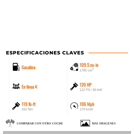
ESPECIFICACIONES CLAVES
109.5 cu-in
Gasolina
3
1795 cm
120 HP
En línea 4
122 PS / 90 kW
119 lb-ft
106 Mph
162 Nm
170 km/h
COMPARAR CON OTRO COCHE
MAS IMAGENES