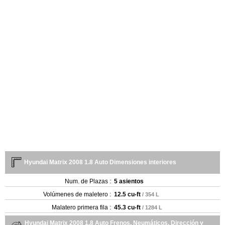
Hyundai Matrix 2008 1.8 Auto Dimensiones interiores
Num. de Plazas :
5 asientos
Volúmenes de maletero :
12.5 cu-ft
/ 354 L
Malatero primera fila :
45.3 cu-ft
/ 1284 L
Hyundai Matrix 2008 1.8 Auto Frenos, Neumáticos, Dirección y