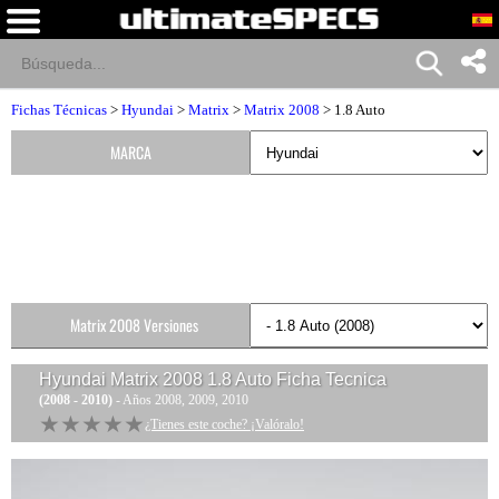
Fichas Técnicas
>
Hyundai
>
Matrix
>
Matrix 2008
> 1.8 Auto
MARCA
Matrix 2008 Versiones
Hyundai Matrix 2008 1.8 Auto
Ficha Tecnica
(2008 - 2010)
- Años 2008, 2009, 2010
★★★★★
★★★★★
¿Tienes este coche? ¡Valóralo!