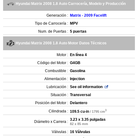
Hyundai Matrix 2008 1.8 Auto Carrocería, Modelo y Producción
Generación :
Matrix - 2009 Facelift
Tipo de Carrocería :
MPV
Num. de Puertas :
5 puertas
Hyundai Matrix 2008 1.8 Auto Motor Datos Técnicos
Motor :
En línea 4
Código del Motor :
G4GB
Combustible :
Gasolina
Alimentación :
Injection
Lubricación :
See oil information
Situación :
Transversal
Posición del Motor :
Delantero
3
Cilindrada :
109.5 cu-in
/ 1795 cm
3.23 x 3.35 pulgadas
Diámetro x Carrera :
82 x 85 mm
Válvulas :
16 Válvulas