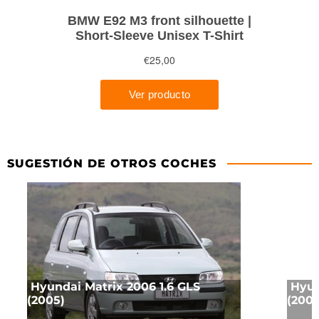
SUGESTIÓN DE OTROS COCHES
Hyundai Matrix 2006 1.6 GLS
Hyun
(2005)
(2004