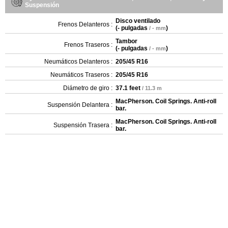
Suspensión
Disco ventilado
Frenos Delanteros :
(
- pulgadas
)
/ - mm
Tambor
Frenos Traseros :
(
- pulgadas
)
/ - mm
Neumáticos Delanteros :
205/45 R16
Neumáticos Traseros :
205/45 R16
Diámetro de giro :
37.1 feet
/ 11.3 m
MacPherson. Coil Springs. Anti-roll
Suspensión Delantera :
bar.
MacPherson. Coil Springs. Anti-roll
Suspensión Trasera :
bar.