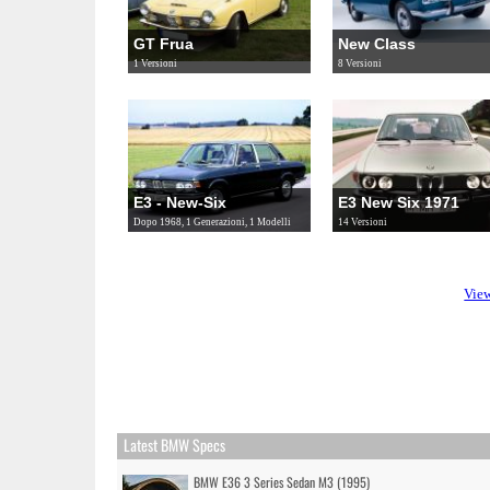
GT Frua
New Class
1 Versioni
8 Versioni
E3 - New-Six
E3 New Six 1971
Dopo 1968, 1 Generazioni, 1 Modelli
14 Versioni
Vie
Latest BMW Specs
BMW E36 3 Series Sedan M3 (1995)