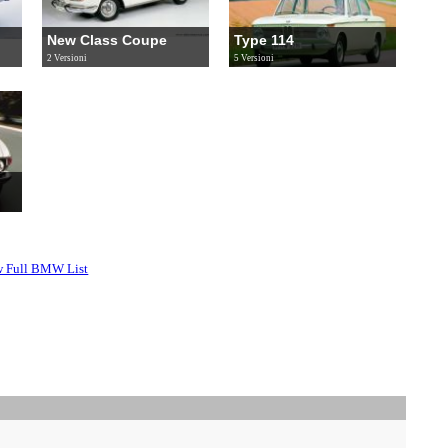
New Class Coupe
Type 114
2 Versioni
5 Versioni
w Full BMW List