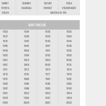
SMART
SUBARU
SUZUKI
TESLA
TOYOTA
VAUXHALL
VINFAST
VOLKSWAGEN
VOLVO
MOSTRA DI PIÙ
BMW TIMELINE
1933
1934
1935
1936
1937
1938
1939
1940
1941
1942
1943
1944
1945
1946
1947
1948
1949
1950
1951
1952
1953
1954
1955
1959
1961
1962
1965
1966
1967
1968
1969
1970
1971
1972
1973
1974
1975
1976
1977
1978
1979
1980
1981
1982
1983
1984
1985
1986
1987
1988
1989
1990
1991
1992
1993
1994
1995
1996
1997
1998
1999
2000
2001
2002