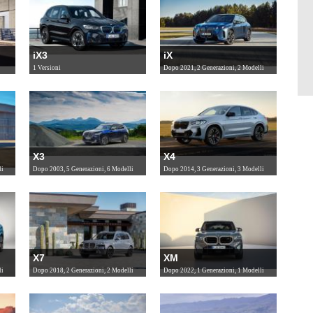
iX3
iX
1 Versioni
Dopo 2021, 2 Generazioni, 2 Modelli
X3
X4
li
Dopo 2003, 5 Generazioni, 6 Modelli
Dopo 2014, 3 Generazioni, 3 Modelli
X7
XM
li
Dopo 2018, 2 Generazioni, 2 Modelli
Dopo 2022, 1 Generazioni, 1 Modelli