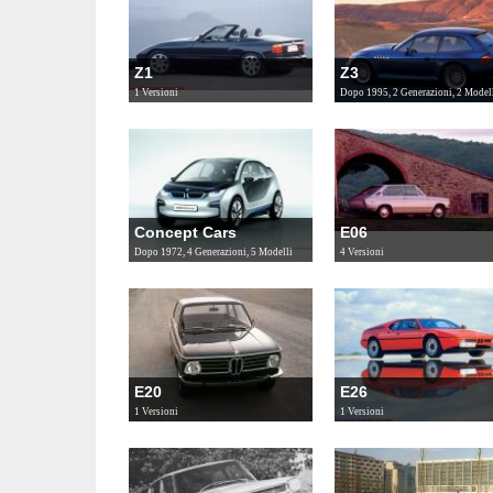
Z1
Z3
1 Versioni
Dopo 1995, 2 Generazioni, 2 Model
Concept Cars
E06
Dopo 1972, 4 Generazioni, 5 Modelli
4 Versioni
E20
E26
1 Versioni
1 Versioni