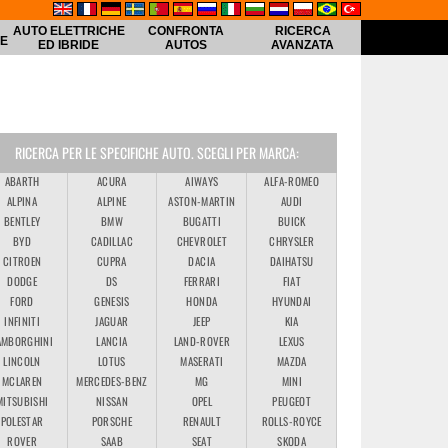
AUTO ELETTRICHE
CONFRONTA
RICERCA
HE
ED IBRIDE
AUTOS
AVANZATA
RICERCA PER LE SPECIFICHE AUTO. SCEGLI PER MARCA:
ABARTH
ACURA
AIWAYS
ALFA-ROMEO
ALPINA
ALPINE
ASTON-MARTIN
AUDI
BENTLEY
BMW
BUGATTI
BUICK
BYD
CADILLAC
CHEVROLET
CHRYSLER
CITROEN
CUPRA
DACIA
DAIHATSU
DODGE
DS
FERRARI
FIAT
FORD
GENESIS
HONDA
HYUNDAI
INFINITI
JAGUAR
JEEP
KIA
AMBORGHINI
LANCIA
LAND-ROVER
LEXUS
LINCOLN
LOTUS
MASERATI
MAZDA
MCLAREN
MERCEDES-BENZ
MG
MINI
MITSUBISHI
NISSAN
OPEL
PEUGEOT
POLESTAR
PORSCHE
RENAULT
ROLLS-ROYCE
ROVER
SAAB
SEAT
SKODA