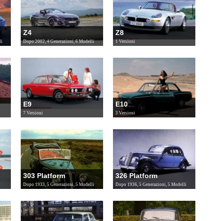
Z4
Z8
li
Dopo 2002, 4 Generazioni, 6 Modelli
1 Versioni
E9
E10
7 Versioni
3 Versioni
303 Platform
326 Platform
Dopo 1933, 5 Generazioni, 5 Modelli
Dopo 1936, 5 Generazioni, 5 Modelli