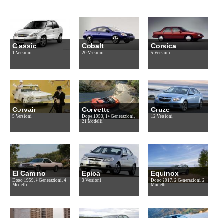
Classic
Cobalt
Corsica
1 Versioni
20 Versioni
5 Versioni
Corvair
Corvette
Cruze
5 Versioni
Dopo 1953, 14 Generazioni,
12 Versioni
21 Modelli
El Camino
Epica
Equinox
Dopo 1959, 4 Generazioni, 4
3 Versioni
Dopo 2017, 2 Generazioni, 2
Modelli
Modelli