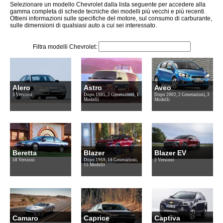
Selezionare un modello Chevrolet dalla lista seguente per accedere alla
gamma completa di schede tecniche dei modelli più vecchi e più recenti.
Ottieni informazioni sulle specifiche del motore, sul consumo di carburante,
sulle dimensioni di qualsiasi auto a cui sei interessato.
Filtra modelli Chevrolet:
Alero
Astro
Aveo
3 Versioni
Dopo 1985, 2 Generazioni, 1
Dopo 2002, 2 Generazioni, 3
Modelli
Modelli
Beretta
Blazer
Blazer EV
58 Versioni
Dopo 1969, 14 Generazioni,
2 Versioni
15 Modelli
Camaro
Caprice
Captiva