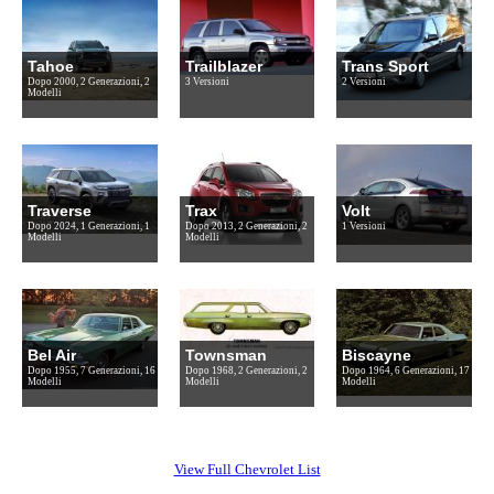
Tahoe
Trailblazer
Trans Sport
Dopo 2000, 2 Generazioni, 2
3 Versioni
2 Versioni
Modelli
Traverse
Trax
Volt
Dopo 2024, 1 Generazioni, 1
Dopo 2013, 2 Generazioni, 2
1 Versioni
Modelli
Modelli
Bel Air
Townsman
Biscayne
Dopo 1955, 7 Generazioni, 16
Dopo 1968, 2 Generazioni, 2
Dopo 1964, 6 Generazioni, 17
Modelli
Modelli
Modelli
View Full Chevrolet List