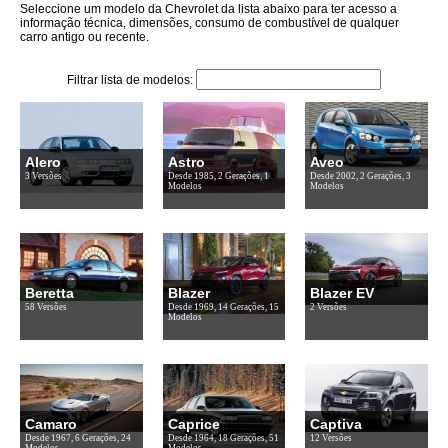
Seleccione um modelo da Chevrolet da lista abaixo para ter acesso a
informação técnica, dimensões, consumo de combustível de qualquer
carro antigo ou recente.
Filtrar lista de modelos:
Alero
Astro
Aveo
3 Versões
Desde 1985, 2 Gerações, 1
Desde 2002, 2 Gerações, 3
Modelos
Modelos
Beretta
Blazer
Blazer EV
58 Versões
Desde 1969, 14 Gerações, 15
2 Versões
Modelos
Camaro
Caprice
Captiva
Desde 1967, 6 Gerações, 24
Desde 1964, 18 Gerações, 51
12 Versões
Modelos
Modelos