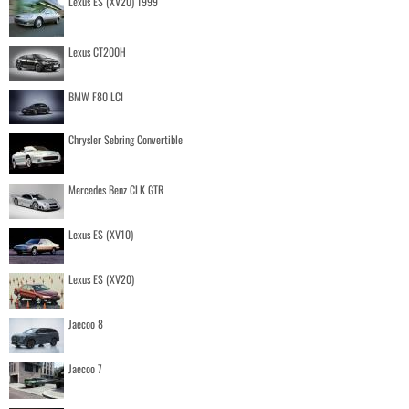
Lexus ES (XV20) 1999
Lexus CT200H
BMW F80 LCI
Chrysler Sebring Convertible
Mercedes Benz CLK GTR
Lexus ES (XV10)
Lexus ES (XV20)
Jaecoo 8
Jaecoo 7