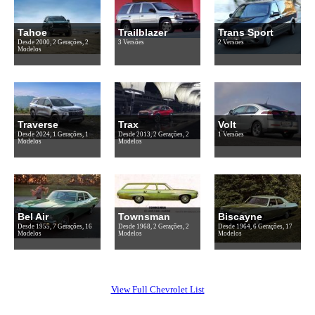
Tahoe
Trailblazer
Trans Sport
Desde 2000, 2 Gerações, 2
3 Versões
2 Versões
Modelos
Traverse
Trax
Volt
Desde 2024, 1 Gerações, 1
Desde 2013, 2 Gerações, 2
1 Versões
Modelos
Modelos
Bel Air
Townsman
Biscayne
Desde 1955, 7 Gerações, 16
Desde 1968, 2 Gerações, 2
Desde 1964, 6 Gerações, 17
Modelos
Modelos
Modelos
View Full Chevrolet List