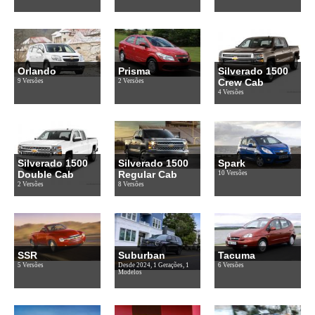
Orlando
Prisma
Silverado 1500
Crew Cab
9 Versões
2 Versões
4 Versões
Silverado 1500
Silverado 1500
Spark
Double Cab
Regular Cab
10 Versões
2 Versões
8 Versões
SSR
Suburban
Tacuma
5 Versões
Desde 2024, 1 Gerações, 1
6 Versões
Modelos