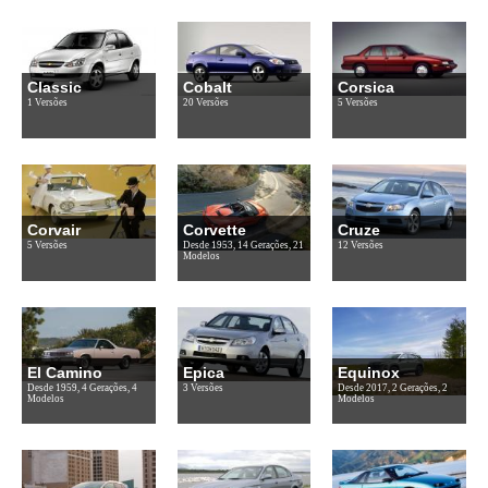
Classic
Cobalt
Corsica
1 Versões
20 Versões
5 Versões
Corvair
Corvette
Cruze
5 Versões
Desde 1953, 14 Gerações, 21
12 Versões
Modelos
El Camino
Epica
Equinox
Desde 1959, 4 Gerações, 4
3 Versões
Desde 2017, 2 Gerações, 2
Modelos
Modelos