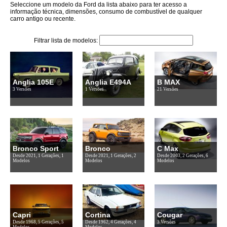
Seleccione um modelo da Ford da lista abaixo para ter acesso a
informação técnica, dimensões, consumo de combustível de qualquer
carro antigo ou recente.
Filtrar lista de modelos:
Anglia 105E
Anglia E494A
B MAX
3 Versões
1 Versões
21 Versões
Bronco Sport
Bronco
C Max
Desde 2021, 1 Gerações, 1
Desde 2021, 1 Gerações, 2
Desde 2003, 2 Gerações, 6
Modelos
Modelos
Modelos
Capri
Cortina
Cougar
Desde 1968, 5 Gerações, 5
Desde 1962, 4 Gerações, 4
3 Versões
Modelos
Modelos