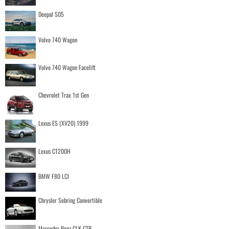
Deepal S05
Volvo 740 Wagon
Volvo 740 Wagon Facelift
Chevrolet Trax 1st Gen
Lexus ES (XV20) 1999
Lexus CT200H
BMW F80 LCI
Chrysler Sebring Convertible
Mercedes Benz CLK GTR