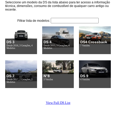
Seleccione um modelo da DS da lista abaixo para ter acesso a informação
técnica, dimensões, consumo de combustível de qualquer carro antigo ou
recente.
Filtrar lista de modelos:
DS 3
DS 4
DS4 Crossback
Desde 2016, 3 Gerações, 4
Desde 2015, 3 Gerações, 4
7 Versões
Modelos
Modelos
DS 7
N°8
DS 9
Desde 2017, 2 Gerações, 2
3 Versões
4 Versões
Modelos
View Full DS List