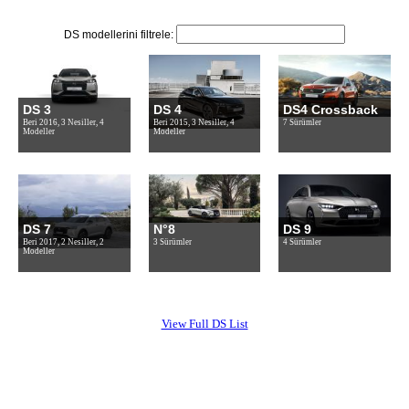
DS modellerini filtrele:
DS 3
DS 4
DS4 Crossback
Beri 2016, 3 Nesiller, 4
Beri 2015, 3 Nesiller, 4
7 Sürümler
Modeller
Modeller
DS 7
N°8
DS 9
Beri 2017, 2 Nesiller, 2
3 Sürümler
4 Sürümler
Modeller
View Full DS List