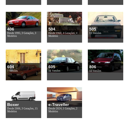
406
504
505
Desde 1995, 3 Gerações, 3
Desde 1968, 4 Gerações, 4
13 Versões
Modelos
Modelos
604
605
806
7 Versões
16 Versões
12 Versões
Boxer
e-Traveller
Desde 2006, 3 Gerações, 15
Desde 2024, 1 Gerações, 2
Modelos
Modelos