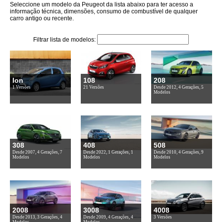
Seleccione um modelo da Peugeot da lista abaixo para ter acesso a
informação técnica, dimensões, consumo de combustível de qualquer
carro antigo ou recente.
Filtrar lista de modelos:
Ion
108
208
1 Versões
21 Versões
Desde 2012, 4 Gerações, 5
Modelos
308
408
508
Desde 2007, 4 Gerações, 7
Desde 2022, 1 Gerações, 1
Desde 2010, 4 Gerações, 9
Modelos
Modelos
Modelos
2008
3008
4008
Desde 2013, 3 Gerações, 4
Desde 2009, 4 Gerações, 4
3 Versões
Modelos
Modelos