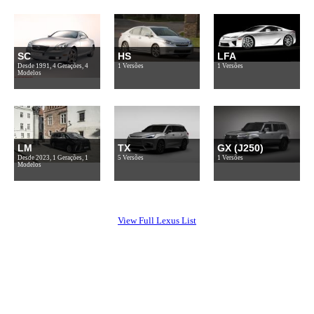
SC
HS
LFA
Desde 1991, 4 Gerações, 4
1 Versões
1 Versões
Modelos
LM
TX
GX (J250)
Desde 2023, 1 Gerações, 1
5 Versões
1 Versões
Modelos
View Full Lexus List