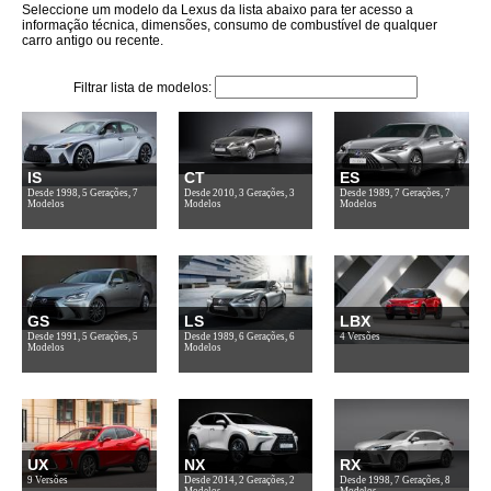
Seleccione um modelo da Lexus da lista abaixo para ter acesso a
informação técnica, dimensões, consumo de combustível de qualquer
carro antigo ou recente.
Filtrar lista de modelos:
IS
CT
ES
Desde 1998, 5 Gerações, 7
Desde 2010, 3 Gerações, 3
Desde 1989, 7 Gerações, 7
Modelos
Modelos
Modelos
GS
LS
LBX
Desde 1991, 5 Gerações, 5
Desde 1989, 6 Gerações, 6
4 Versões
Modelos
Modelos
UX
NX
RX
9 Versões
Desde 2014, 2 Gerações, 2
Desde 1998, 7 Gerações, 8
Modelos
Modelos