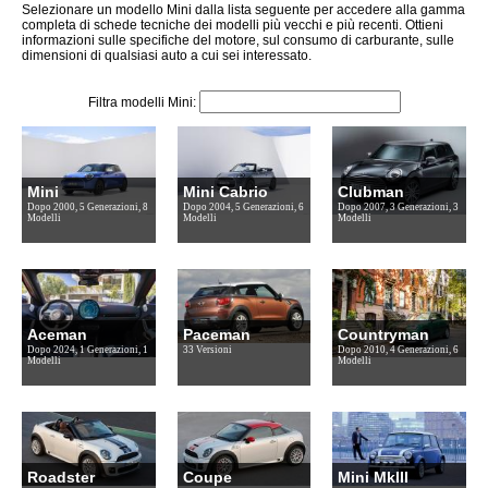
Selezionare un modello Mini dalla lista seguente per accedere alla gamma
completa di schede tecniche dei modelli più vecchi e più recenti. Ottieni
informazioni sulle specifiche del motore, sul consumo di carburante, sulle
dimensioni di qualsiasi auto a cui sei interessato.
Filtra modelli Mini:
Mini
Mini Cabrio
Clubman
Dopo 2000, 5 Generazioni, 8
Dopo 2004, 5 Generazioni, 6
Dopo 2007, 3 Generazioni, 3
Modelli
Modelli
Modelli
Aceman
Paceman
Countryman
Dopo 2024, 1 Generazioni, 1
33 Versioni
Dopo 2010, 4 Generazioni, 6
Modelli
Modelli
Roadster
Coupe
Mini MkIII