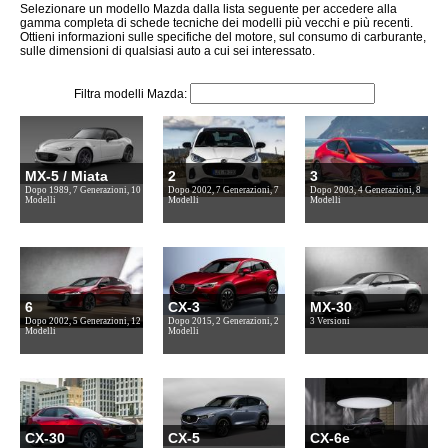
Selezionare un modello Mazda dalla lista seguente per accedere alla
gamma completa di schede tecniche dei modelli più vecchi e più recenti.
Ottieni informazioni sulle specifiche del motore, sul consumo di carburante,
sulle dimensioni di qualsiasi auto a cui sei interessato.
Filtra modelli Mazda:
MX-5 / Miata
2
3
Dopo 1989, 7 Generazioni, 10
Dopo 2002, 7 Generazioni, 7
Dopo 2003, 4 Generazioni, 8
Modelli
Modelli
Modelli
6
CX-3
MX-30
Dopo 2002, 5 Generazioni, 12
Dopo 2015, 2 Generazioni, 2
3 Versioni
Modelli
Modelli
CX-30
CX-5
CX-6e