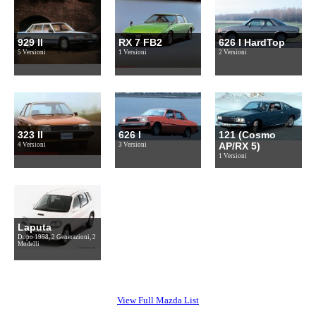
929 II
RX 7 FB2
626 I HardTop
5 Versioni
1 Versioni
2 Versioni
323 II
626 I
121 (Cosmo
AP/RX 5)
4 Versioni
3 Versioni
1 Versioni
Laputa
Dopo 1998, 2 Generazioni, 2
Modelli
View Full Mazda List