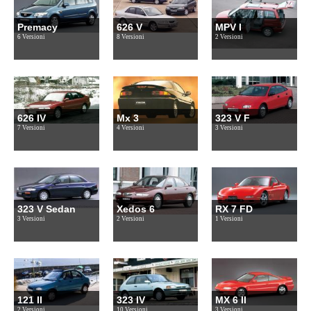
Premacy
626 V
MPV I
6 Versioni
8 Versioni
2 Versioni
626 IV
Mx 3
323 V F
7 Versioni
4 Versioni
3 Versioni
323 V Sedan
Xedos 6
RX 7 FD
3 Versioni
2 Versioni
1 Versioni
121 II
323 IV
MX 6 II
2 Versioni
10 Versioni
3 Versioni