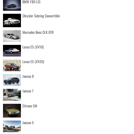
BMW F80 LCI
Chrysler Sebring Convertible
Mercedes Benz CLK GTR
Lexus ES (XV10)
Lexus ES (XV20)
Jaecoo 8
Jaecoo 7
Citroen SM
Jaecoo 5