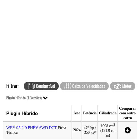
Filtrar:
Combustível
Caixa de Velocidades
Motor
Plugin Híbrido (1 Versões)
Comparar
Plugin Híbrido
Ano
Potência
Cilindrada
com outro
carro
3
1998 cm
WEY 05 2.0 PHEV AWD DCT
Ficha
476 hp /
2024
(121.9 cu-
Técnica
350 kW
in)