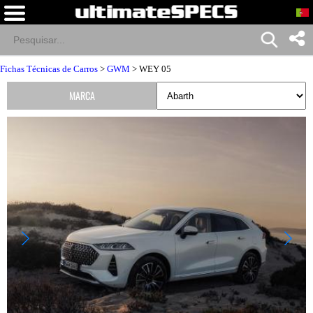
Fichas Técnicas de Carros
>
GWM
> WEY 05
MARCA