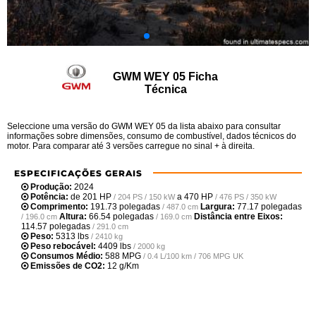
GWM WEY 05 Ficha
Técnica
Seleccione uma versão do GWM WEY 05 da lista abaixo para consultar
informações sobre dimensões, consumo de combustível, dados técnicos do
motor. Para comparar até 3 versões carregue no sinal + à direita.
ESPECIFICAÇÕES GERAIS
Produção:
2024
Potência:
de
201 HP
a
470 HP
/ 204 PS / 150 kW
/ 476 PS / 350 kW
Comprimento:
191.73 polegadas
Largura:
77.17 polegadas
/ 487.0 cm
Altura:
66.54 polegadas
Distância entre Eixos:
/ 196.0 cm
/ 169.0 cm
114.57 polegadas
/ 291.0 cm
Peso:
5313 lbs
/ 2410 kg
Peso rebocável:
4409 lbs
/ 2000 kg
Consumos Médio:
588 MPG
/ 0.4 L/100 km / 706 MPG UK
Emissões de CO2:
12 g/Km