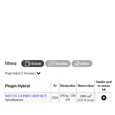
Filtrera:
Bränsle
Växellåda
Motor
Plugin Hybrid (1 Versioner)
Jämför med
Plugin Hybrid
År
Hästkrafter
Motorvolym
en annan
bil
3
WEY 05 2.0 PHEV AWD DCT
476 hp / 350
1998 cm
2024
kW
Specifikationer
(121.9 cu-in)