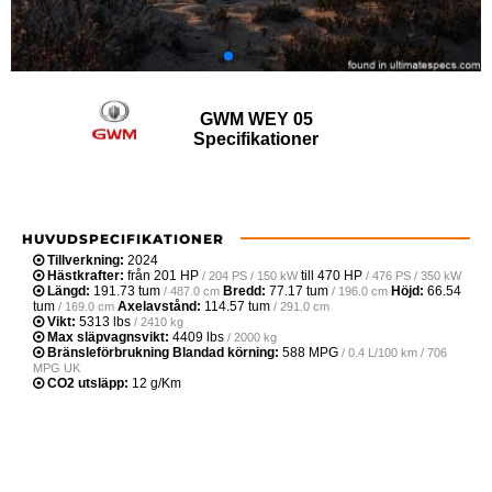
GWM WEY 05
Specifikationer
HUVUDSPECIFIKATIONER
Tillverkning:
2024
Hästkrafter:
från
201 HP
till
470 HP
/ 204 PS / 150 kW
/ 476 PS / 350 kW
Längd:
191.73 tum
Bredd:
77.17 tum
Höjd:
66.54
/ 487.0 cm
/ 196.0 cm
tum
Axelavstånd:
114.57 tum
/ 169.0 cm
/ 291.0 cm
Vikt:
5313 lbs
/ 2410 kg
Max släpvagnsvikt:
4409 lbs
/ 2000 kg
Bränsleförbrukning Blandad körning:
588 MPG
/ 0.4 L/100 km / 706
MPG UK
CO2 utsläpp:
12 g/Km