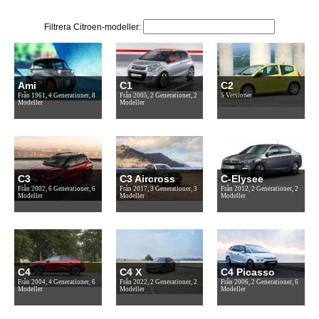
Filtrera Citroen-modeller:
Ami
C1
C2
Från 1961, 4 Generationer, 8
Från 2005, 2 Generationer, 2
5 Versioner
Modeller
Modeller
C3
C3 Aircross
C-Elysee
Från 2002, 6 Generationer, 6
Från 2017, 3 Generationer, 3
Från 2012, 2 Generationer, 2
Modeller
Modeller
Modeller
C4
C4 X
C4 Picasso
Från 2004, 4 Generationer, 6
Från 2022, 2 Generationer, 2
Från 2006, 2 Generationer, 6
Modeller
Modeller
Modeller