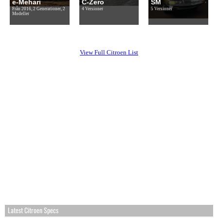
e-Mehari
C-Zero
SM
Från 2016, 2 Generationer, 2
4 Versioner
5 Versioner
Modeller
View Full Citroen List
Latest Citroen Specs