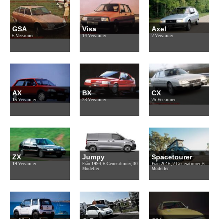
GSA
Visa
Axel
6 Versioner
14 Versioner
2 Versioner
AX
BX
CX
15 Versioner
23 Versioner
25 Versioner
ZX
Jumpy
Spacetourer
19 Versioner
Från 1994, 6 Generationer, 30
Från 2016, 2 Generationer, 6
Modeller
Modeller