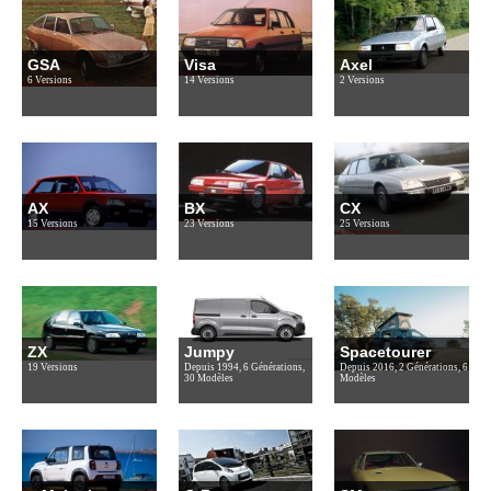
GSA
Visa
Axel
6 Versions
14 Versions
2 Versions
AX
BX
CX
15 Versions
23 Versions
25 Versions
ZX
Jumpy
Spacetourer
19 Versions
Depuis 1994, 6 Générations,
Depuis 2016, 2 Générations, 6
30 Modèles
Modèles