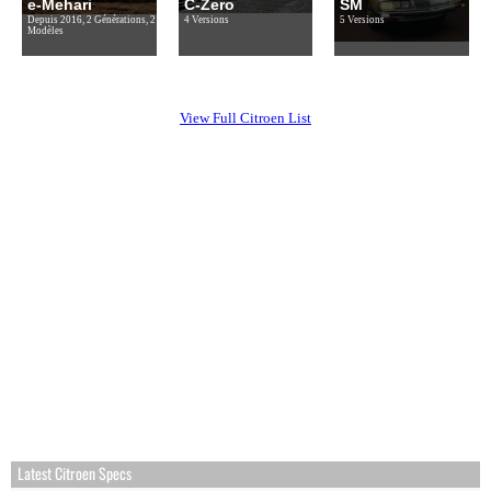
e-Mehari
C-Zero
SM
Depuis 2016, 2 Générations, 2
4 Versions
5 Versions
Modèles
View Full Citroen List
Latest Citroen Specs