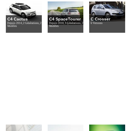
C4 Cactus
C4 SpaceTourer
C Crosser
Depuis 2014, 2 Générations, 2
Depuis 2018, 1 Générations, 2
6 Versions
Modèles
Modèles