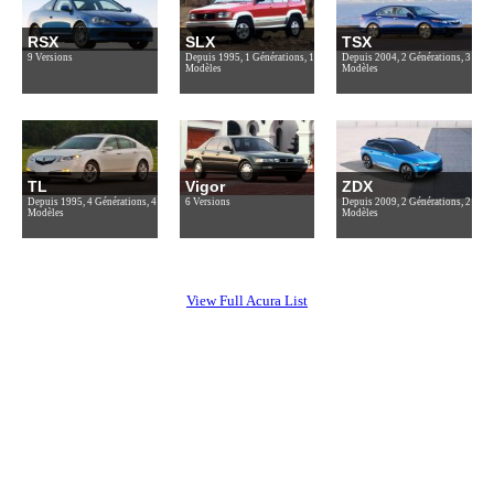
RSX
SLX
TSX
9 Versions
Depuis 1995, 1 Générations, 1
Depuis 2004, 2 Générations, 3
Modèles
Modèles
TL
Vigor
ZDX
Depuis 1995, 4 Générations, 4
6 Versions
Depuis 2009, 2 Générations, 2
Modèles
Modèles
View Full Acura List