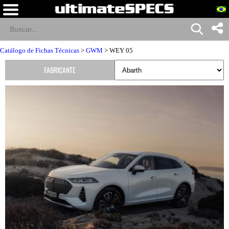
Catálogo de Fichas Técnicas
>
GWM
> WEY 05
FABRICANTE