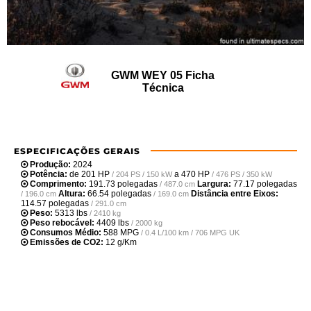
GWM WEY 05 Ficha
Técnica
ESPECIFICAÇÕES GERAIS
Produção:
2024
Potência:
de
201 HP
a
470 HP
/ 204 PS / 150 kW
/ 476 PS / 350 kW
Comprimento:
191.73 polegadas
Largura:
77.17 polegadas
/ 487.0 cm
Altura:
66.54 polegadas
Distância entre Eixos:
/ 196.0 cm
/ 169.0 cm
114.57 polegadas
/ 291.0 cm
Peso:
5313 lbs
/ 2410 kg
Peso rebocável:
4409 lbs
/ 2000 kg
Consumos Médio:
588 MPG
/ 0.4 L/100 km / 706 MPG UK
Emissões de CO2:
12 g/Km