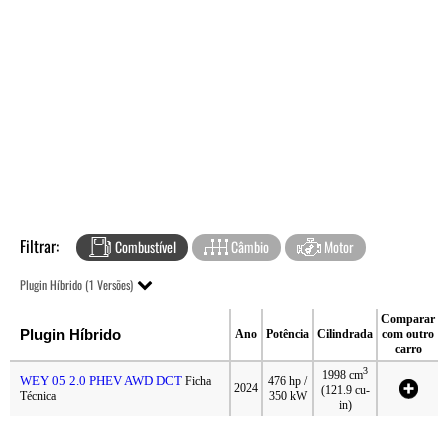
Filtrar:
Combustível
Câmbio
Motor
Plugin Híbrido (1 Versões)
Comparar
Plugin Híbrido
Ano
Potência
Cilindrada
com outro
carro
3
1998 cm
WEY 05 2.0 PHEV AWD DCT
Ficha
476 hp /
2024
(121.9 cu-
Técnica
350 kW
in)