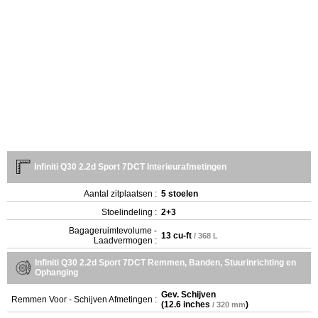
Infiniti Q30 2.2d Sport 7DCT Interieurafmetingen
Aantal zitplaatsen :
5 stoelen
Stoelindeling :
2+3
Bagageruimtevolume -
13 cu-ft
/ 368 L
Laadvermogen :
Infiniti Q30 2.2d Sport 7DCT Remmen, Banden, Stuurinrichting en
Ophanging
Gev. Schijven
Remmen Voor - Schijven Afmetingen :
(
12.6 inches
)
/ 320 mm