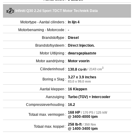
Infiniti Q30 2.2d Sport 7DCT Motor Techniek Data
Motortype - Aantal cilinders :
In lijn 4
Motorbenaming - Motorcode :
-
Brandstoftype :
Diesel
Brandstofsysteem :
Direct Injection.
Motor Uitlijning :
dwarsgeplaatste
Motor aandrijving :
Motor voorin
3
Cilinderinhoud :
130.8 cu-in
/ 2143 cm
3.27 x 3.9 inches
Boring x Slag :
83.0 x 99.0 mm
Aantal kleppen :
16 Kleppen
Aanzuiging :
Turbo (TGV) + Intercooler
Compressieverhouding :
16.2
168 HP
/ 170 PS / 125 kW
Totaal max. vermogen :
@ 3400-4000 tpm
258 lb-ft
/ 350 Nm
Totaal max. koppel :
@ 1400-3400 tpm