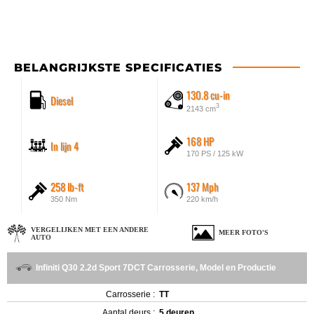
BELANGRIJKSTE SPECIFICATIES
130.8 cu-in
Diesel
3
2143 cm
168 HP
In lijn 4
170 PS / 125 kW
258 lb-ft
137 Mph
350 Nm
220 km/h
VERGELIJKEN MET EEN ANDERE
MEER FOTO'S
AUTO
Infiniti Q30 2.2d Sport 7DCT Carrosserie, Model en Productie
Carrosserie :
TT
Aantal deurs :
5 deuren