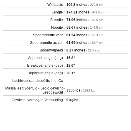
Wielbasis :
106.3 inches
/ 270.0 cm
Lengte :
174.21 inches
/ 442.5 cm
Breedte :
71.06 inches
/ 180.5 cm
Hoogte :
58.07 inches
/ 147.5 cm
Spoorbreedte voor :
61.54 inches
/ 156.3 cm
Spoorbreedte achter :
61.69 inches
/ 156.7 cm
Bodemvrijheid :
8.27 inches
/ 21.0 cm
Approach angle (deg) :
15.8°
Breakover angle (deg) :
18.0°
Departure angle (deg) :
28.1°
Luchtweerstandscoëfficiënt - Cx :
-
Massa leeg voertuig - Ledig gewicht -
3355 lbs
/ 1522 kg
Leeggewicht :
Gewicht - vermogen Verhouding :
9 kg/hp