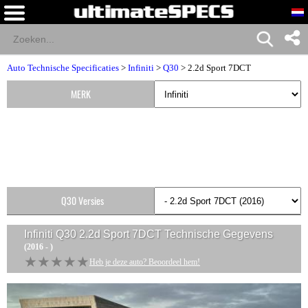
Auto Technische Specificaties
>
Infiniti
>
Q30
> 2.2d Sport 7DCT
MERK
Q30 Versies
Infiniti Q30 2.2d Sport 7DCT
Technische Gegevens
(2016 - )
★★★★★
★★★★★
Heb je deze auto? Beoordeel hem!