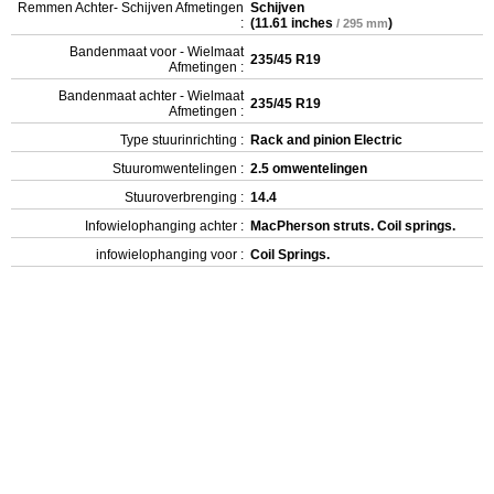
Remmen Achter- Schijven Afmetingen
Schijven
:
(
11.61 inches
)
/ 295 mm
Bandenmaat voor - Wielmaat
235/45 R19
Afmetingen :
Bandenmaat achter - Wielmaat
235/45 R19
Afmetingen :
Type stuurinrichting :
Rack and pinion Electric
Stuuromwentelingen :
2.5 omwentelingen
Stuuroverbrenging :
14.4
Infowielophanging achter :
MacPherson struts. Coil springs.
infowielophanging voor :
Coil Springs.