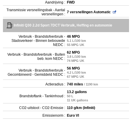
Aandrijving :
FWD
Transmissie versnellingsbak - Aantal
7 versnellingen Automatic
versnellingen :
Infiniti Q30 2.2d Sport 7DCT Verbruik, Heffing en autonomie
Verbruik - Brandstofverbruik -
46 MPG
Stadsverkeer - Binnen bebouwde
5.1 L/100 km
NEDC :
55 MPG UK
62 MPG
Verbruik - Brandstofverbruik - Buiten
3.8 L/100 km
beb. kom NEDC :
74 MPG UK
56 MPG
Verbruik - Brandstofverbruik -
4.2 L/100 km
Gecombineerd - Gemiddeld NEDC :
67 MPG UK
Actieradius :
740 miles
/ 1190 km
13.2 gallons
Brandstoftank - Tankinhoud :
50 L
11 UK gallons
CO2-uitstoot - CO2-Emissie :
110 g/km (Infiniti)
Emissienorm :
Euro VI