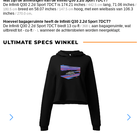
Wat zijn de afmetingen van de Infiniti Q30 2.2d Sport 7DCT?
De Infiniti Q30 2.2d Sport 7DCT is
174.21 inches
lang,
71.06 inches
/ 442.5 cm
/
breed en
58.07 inches
hoog, met een wielbasis van
106.3
180.5 cm
/ 147.5 cm
inches
.
/ 270.0 cm
Hoeveel bagageruimte heeft de Infiniti Q30 2.2d Sport 7DCT?
De Infiniti Q30 2.2d Sport 7DCT biedt
13 cu-ft
aan bagageruimte, wat
/ 368 L
uitbreidt tot
- cu-ft
wanneer de achterstoelen worden neergeklapt.
/ - L
ULTIMATE SPECS WINKEL