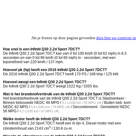
Als je fouten op deze pagina gevonden
dien hier uw correctie in
Hoe snel is een Infiniti Q30 2.2d Sport 7DCT?
De Infiniti Q30 2.2d Sport 7DCT kan van 0 tot 100 km/h (0 tot 62 mph) in 8.3
seconden en van 0 tot 96 km/h (0 tot 60 mph) in - seconden, met een
topsnelheid van 220 km/h / 137 mph.
Hoeveel pk (hp) heeft een 2016 Infiniti Q30 2.2d Sport 7DCT?
De 2016 Infiniti Q30 2.2d Sport 7DCT heeft 170 PS / 168 bhp / 125 kW.
Hoeveel weegt een Infiniti Q30 2.2d Sport 7DCT?
De Infiniti Q30 2.2d Sport 7DCT weegt 1522 Kg / 3355 lbs.
Wat is het brandstofverbruik van de Infiniti Q30 2.2d Sport 7DCT?
Het brandstofverbruik van de Infiniti Q30 2.2d Sport 7DCT is Stadsverkeer -
Binnen bebouwde NEDC
46 MPG /
/ Buiten beb. kom
5.1 L/100 km / 55 MPG UK
NEDC
62 MPG /
/ Gecombineerd - Gemiddeld NEDC
3.8 L/100 km / 74 MPG UK
56 MPG /
.
4.2 L/100 km / 67 MPG UK
Welke motor heeft de Infiniti Q30 2.2d Sport 7DCT?
De Infiniti Q30 2.2d Sport 7DCT heeft een In lijn 4, Diesel motor met een
3
cilinderinhoud van 2143 cm
/ 130.8 cu-in.