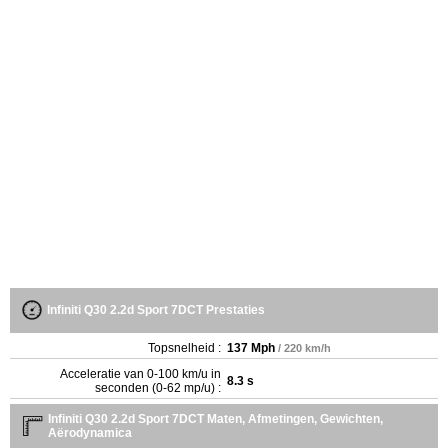
Infiniti Q30 2.2d Sport 7DCT Prestaties
Topsnelheid :
137 Mph
/ 220 km/h
Acceleratie van 0-100 km/u in
8.3 s
seconden (0-62 mp/u) :
Infiniti Q30 2.2d Sport 7DCT Maten, Afmetingen, Gewichten,
Aërodynamica