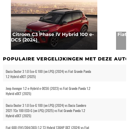
Citroen C3 Phase IV Hybrid 100 e-
Fiat
DCS (2024)
POPULAIRE VERGELIJKINGEN MET DEZE AUT
Dacia Duster 3 1.0 Eco-G 100 (on LPG) (2024) vs Fiat Grande Panda
1.2 Hybrid eDCT (2025)
Jeep Avenger 1.2 e-Hybrid e-DCS6 (2023) vs Fiat Grande Panda 1.2
Hybrid eDCT (2025)
Dacia Duster 3 1.0 Eco-G 100 (on LPG) (2024) vs Dacia Sandero
2021 TCe 100 ECO-G (on LPG) (2025) vs Fiat Grande Panda 1.2
Hybrid eDCT (2025)
Fiat 600 (FH1/364/365) 1.2 T3 Hybrid 136HP DCT (2024) vs Fiat