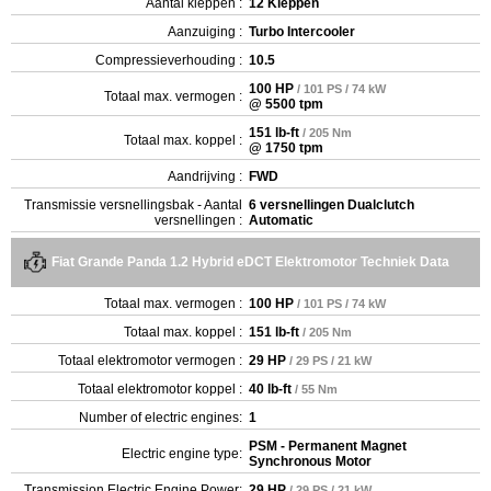
Aantal kleppen :
12 Kleppen
Aanzuiging :
Turbo Intercooler
Compressieverhouding :
10.5
100 HP
/ 101 PS / 74 kW
Totaal max. vermogen :
@ 5500 tpm
151 lb-ft
/ 205 Nm
Totaal max. koppel :
@ 1750 tpm
Aandrijving :
FWD
Transmissie versnellingsbak - Aantal
6 versnellingen Dualclutch
versnellingen :
Automatic
Fiat Grande Panda 1.2 Hybrid eDCT Elektromotor Techniek Data
Totaal max. vermogen :
100 HP
/ 101 PS / 74 kW
Totaal max. koppel :
151 lb-ft
/ 205 Nm
Totaal elektromotor vermogen :
29 HP
/ 29 PS / 21 kW
Totaal elektromotor koppel :
40 lb-ft
/ 55 Nm
Number of electric engines:
1
PSM - Permanent Magnet
Electric engine type:
Synchronous Motor
Transmission Electric Engine Power:
29 HP
/ 29 PS / 21 kW