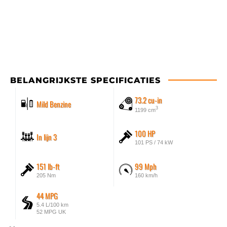
BELANGRIJKSTE SPECIFICATIES
73.2 cu-in
Mild Benzine
3
1199 cm
100 HP
In lijn 3
101 PS / 74 kW
151 lb-ft
99 Mph
205 Nm
160 km/h
44 MPG
5.4 L/100 km
52 MPG UK