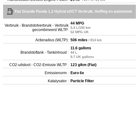
Fiat Grande Panda 1.2 Hybrid eDCT Verbruik, Heffing en autonomie
44 MPG
Verbruik - Brandstofverbruik - Verbruik
5.4 L/100 km
gecombineerd WLTP:
52 MPG UK
Actieradius (WLTP):
506 miles
/ 814 km
11.6 gallons
Brandstoftank - Tankinhoud :
44 L
9.7 UK gallons
CO2-uitstoot - CO2-Emissie WLTP :
123 g/km (Fiat)
Emissienorm :
Euro 6e
Katalysator :
Particle Filter