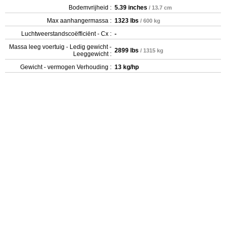
Bodemvrijheid :
5.39 inches
/ 13.7 cm
Max aanhangermassa :
1323 lbs
/ 600 kg
Luchtweerstandscoëfficiënt - Cx :
-
Massa leeg voertuig - Ledig gewicht -
2899 lbs
/ 1315 kg
Leeggewicht :
Gewicht - vermogen Verhouding :
13 kg/hp