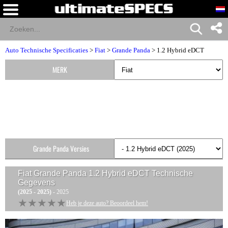
Auto Technische Specificaties
>
Fiat
>
Grande Panda
> 1.2 Hybrid eDCT
MERK
Grande Panda Versies
Fiat Grande Panda 1.2 Hybrid eDCT
Technische
Gegevens
(2025 - 2025)
- 2025
★★★★★
★★★★★
Heb je deze auto? Beoordeel hem!