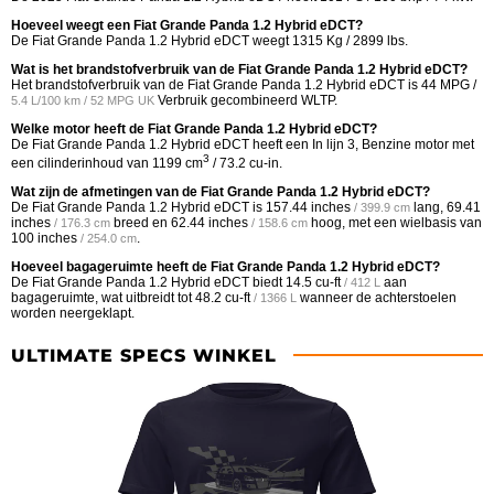
Hoeveel weegt een Fiat Grande Panda 1.2 Hybrid eDCT?
De Fiat Grande Panda 1.2 Hybrid eDCT weegt 1315 Kg / 2899 lbs.
Wat is het brandstofverbruik van de Fiat Grande Panda 1.2 Hybrid eDCT?
Het brandstofverbruik van de Fiat Grande Panda 1.2 Hybrid eDCT is
44 MPG /
Verbruik gecombineerd WLTP.
5.4 L/100 km / 52 MPG UK
Welke motor heeft de Fiat Grande Panda 1.2 Hybrid eDCT?
De Fiat Grande Panda 1.2 Hybrid eDCT heeft een In lijn 3, Benzine motor met
3
een cilinderinhoud van 1199 cm
/ 73.2 cu-in.
Wat zijn de afmetingen van de Fiat Grande Panda 1.2 Hybrid eDCT?
De Fiat Grande Panda 1.2 Hybrid eDCT is
157.44 inches
lang,
69.41
/ 399.9 cm
inches
breed en
62.44 inches
hoog, met een wielbasis van
/ 176.3 cm
/ 158.6 cm
100 inches
.
/ 254.0 cm
Hoeveel bagageruimte heeft de Fiat Grande Panda 1.2 Hybrid eDCT?
De Fiat Grande Panda 1.2 Hybrid eDCT biedt
14.5 cu-ft
aan
/ 412 L
bagageruimte, wat uitbreidt tot
48.2 cu-ft
wanneer de achterstoelen
/ 1366 L
worden neergeklapt.
ULTIMATE SPECS WINKEL