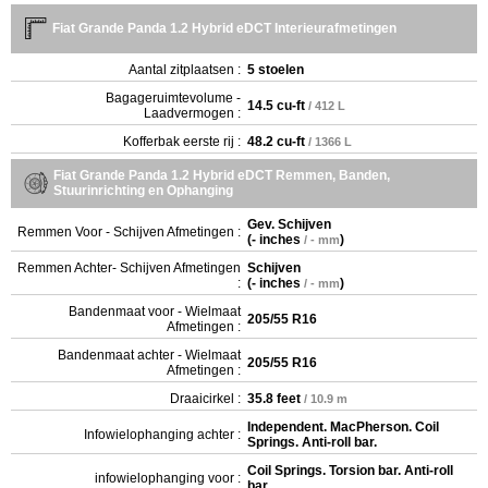
Fiat Grande Panda 1.2 Hybrid eDCT Interieurafmetingen
Aantal zitplaatsen :
5 stoelen
Bagageruimtevolume -
14.5 cu-ft
/ 412 L
Laadvermogen :
Kofferbak eerste rij :
48.2 cu-ft
/ 1366 L
Fiat Grande Panda 1.2 Hybrid eDCT Remmen, Banden,
Stuurinrichting en Ophanging
Gev. Schijven
Remmen Voor - Schijven Afmetingen :
(
- inches
)
/ - mm
Remmen Achter- Schijven Afmetingen
Schijven
:
(
- inches
)
/ - mm
Bandenmaat voor - Wielmaat
205/55 R16
Afmetingen :
Bandenmaat achter - Wielmaat
205/55 R16
Afmetingen :
Draaicirkel :
35.8 feet
/ 10.9 m
Independent. MacPherson. Coil
Infowielophanging achter :
Springs. Anti-roll bar.
Coil Springs. Torsion bar. Anti-roll
infowielophanging voor :
bar.