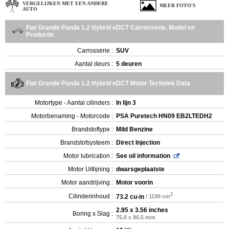
VERGELIJKEN MET EEN ANDERE
MEER FOTO'S
AUTO
Fiat Grande Panda 1.2 Hybrid eDCT Carrosserie, Model en
Productie
Carrosserie :
SUV
Aantal deurs :
5 deuren
Fiat Grande Panda 1.2 Hybrid eDCT Motor Techniek Data
Motortype - Aantal cilinders :
In lijn 3
Motorbenaming - Motorcode :
PSA Puretech HN09 EB2LTEDH2
Brandstoftype :
Mild Benzine
Brandstofsysteem :
Direct Injection
Motor lubrication :
See oil information
Motor Uitlijning :
dwarsgeplaatste
Motor aandrijving :
Motor voorin
3
Cilinderinhoud :
73.2 cu-in
/ 1199 cm
2.95 x 3.56 inches
Boring x Slag :
75.0 x 90.5 mm