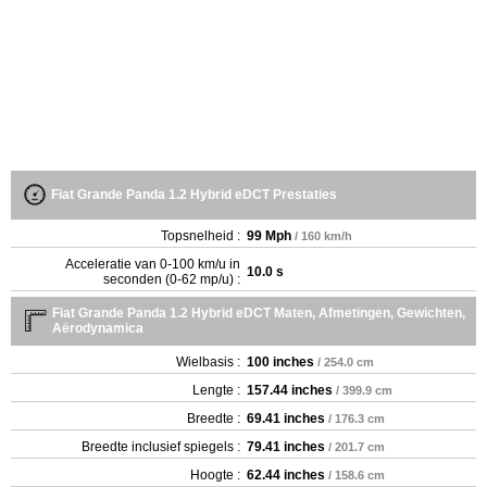
Fiat Grande Panda 1.2 Hybrid eDCT Prestaties
Topsnelheid :
99 Mph
/ 160 km/h
Acceleratie van 0-100 km/u in
10.0 s
seconden (0-62 mp/u) :
Fiat Grande Panda 1.2 Hybrid eDCT Maten, Afmetingen, Gewichten,
Aërodynamica
Wielbasis :
100 inches
/ 254.0 cm
Lengte :
157.44 inches
/ 399.9 cm
Breedte :
69.41 inches
/ 176.3 cm
Breedte inclusief spiegels :
79.41 inches
/ 201.7 cm
Hoogte :
62.44 inches
/ 158.6 cm