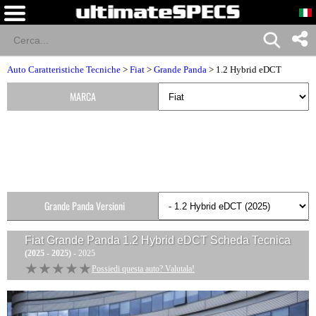
Auto Caratteristiche Tecniche
>
Fiat
>
Grande Panda
> 1.2 Hybrid eDCT
MARCA
Grande Panda Versioni
Fiat Grande Panda 1.2 Hybrid eDCT
Scheda Tecnica
(2025 - 2025)
- 2025
★★★★★
★★★★★
Possiedi questa auto? Valutala!