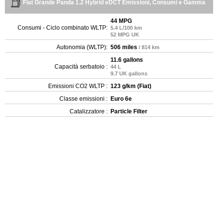
Fiat Grande Panda 1.2 Hybrid eDCT Emissioni, Consumi e Gamma
44 MPG
Consumi - Ciclo combinato WLTP:
5.4 L/100 km
52 MPG UK
Autonomia (WLTP):
506 miles
/ 814 km
11.6 gallons
Capacità serbatoio :
44 L
9.7 UK gallons
Emissioni CO2 WLTP :
123 g/km (Fiat)
Classe emissioni :
Euro 6e
Catalizzatore :
Particle Filter