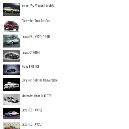
Volvo 740 Wagon Facelift
Chevrolet Trax 1st Gen
Lexus ES (XV20) 1999
Lexus CT200H
BMW F80 LCI
Chrysler Sebring Convertible
Mercedes Benz CLK GTR
Lexus ES (XV10)
Lexus ES (XV20)