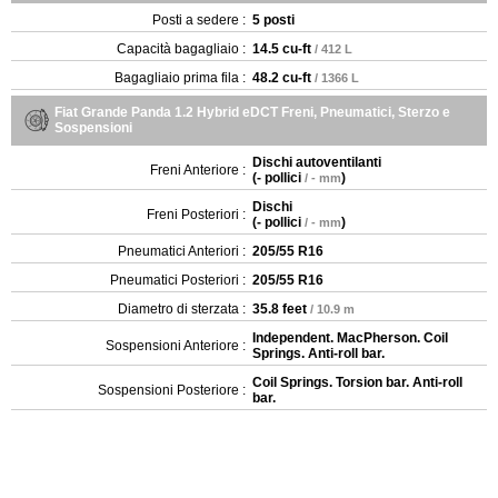
Posti a sedere :
5 posti
Capacità bagagliaio :
14.5 cu-ft
/ 412 L
Bagagliaio prima fila :
48.2 cu-ft
/ 1366 L
Fiat Grande Panda 1.2 Hybrid eDCT Freni, Pneumatici, Sterzo e
Sospensioni
Dischi autoventilanti
Freni Anteriore :
(
- pollici
)
/ - mm
Dischi
Freni Posteriori :
(
- pollici
)
/ - mm
Pneumatici Anteriori :
205/55 R16
Pneumatici Posteriori :
205/55 R16
Diametro di sterzata :
35.8 feet
/ 10.9 m
Independent. MacPherson. Coil
Sospensioni Anteriore :
Springs. Anti-roll bar.
Coil Springs. Torsion bar. Anti-roll
Sospensioni Posteriore :
bar.