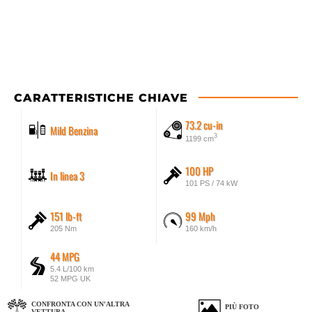
CARATTERISTICHE CHIAVE
73.2 cu-in
Mild Benzina
3
1199 cm
100 HP
In linea 3
101 PS / 74 kW
151 lb-ft
99 Mph
205 Nm
160 km/h
44 MPG
5.4 L/100 km
52 MPG UK
CONFRONTA CON UN'ALTRA
PIÙ FOTO
VETTURA