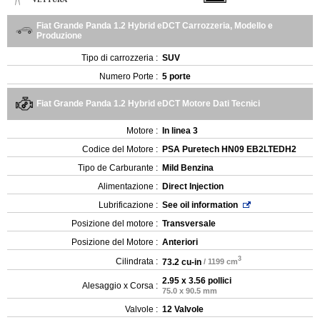
Fiat Grande Panda 1.2 Hybrid eDCT Carrozzeria, Modello e
Produzione
Tipo di carrozzeria :
SUV
Numero Porte :
5 porte
Fiat Grande Panda 1.2 Hybrid eDCT Motore Dati Tecnici
Motore :
In linea 3
Codice del Motore :
PSA Puretech HN09 EB2LTEDH2
Tipo de Carburante :
Mild Benzina
Alimentazione :
Direct Injection
Lubrificazione :
See oil information
Posizione del motore :
Transversale
Posizione del Motore :
Anteriori
3
Cilindrata :
73.2 cu-in
/ 1199 cm
2.95 x 3.56 pollici
Alesaggio x Corsa :
75.0 x 90.5 mm
Valvole :
12 Valvole