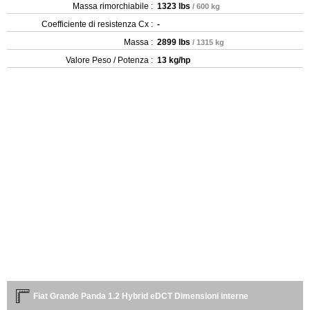
Massa rimorchiabile :
1323 lbs
/ 600 kg
Coefficiente di resistenza Cx :
-
Massa :
2899 lbs
/ 1315 kg
Valore Peso / Potenza :
13 kg/hp
Fiat Grande Panda 1.2 Hybrid eDCT Dimensioni interne