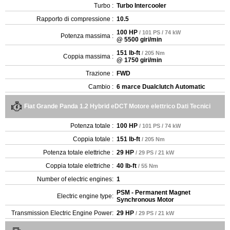
Turbo :
Turbo Intercooler
Rapporto di compressione :
10.5
100 HP
/ 101 PS / 74 kW
Potenza massima :
@ 5500 giri/min
151 lb-ft
/ 205 Nm
Coppia massima :
@ 1750 giri/min
Trazione :
FWD
Cambio :
6 marce Dualclutch Automatic
Fiat Grande Panda 1.2 Hybrid eDCT Motore elettrico Dati Tecnici
Potenza totale :
100 HP
/ 101 PS / 74 kW
Coppia totale :
151 lb-ft
/ 205 Nm
Potenza totale elettriche :
29 HP
/ 29 PS / 21 kW
Coppia totale elettriche :
40 lb-ft
/ 55 Nm
Number of electric engines:
1
PSM - Permanent Magnet
Electric engine type:
Synchronous Motor
Transmission Electric Engine Power:
29 HP
/ 29 PS / 21 kW