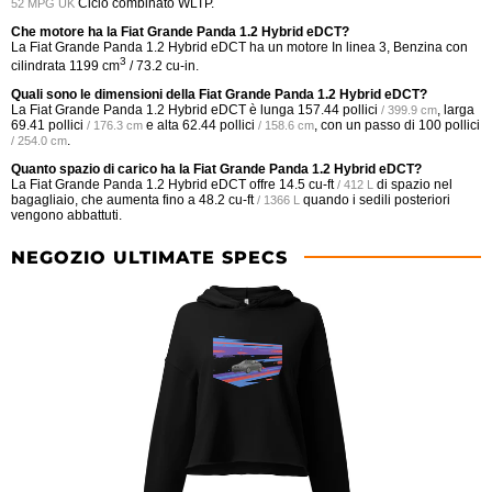
Ciclo combinato WLTP.
52 MPG UK
Che motore ha la Fiat Grande Panda 1.2 Hybrid eDCT?
La Fiat Grande Panda 1.2 Hybrid eDCT ha un motore In linea 3, Benzina con
3
cilindrata 1199 cm
/ 73.2 cu-in.
Quali sono le dimensioni della Fiat Grande Panda 1.2 Hybrid eDCT?
La Fiat Grande Panda 1.2 Hybrid eDCT è lunga
157.44 pollici
, larga
/ 399.9 cm
69.41 pollici
e alta
62.44 pollici
, con un passo di
100 pollici
/ 176.3 cm
/ 158.6 cm
.
/ 254.0 cm
Quanto spazio di carico ha la Fiat Grande Panda 1.2 Hybrid eDCT?
La Fiat Grande Panda 1.2 Hybrid eDCT offre
14.5 cu-ft
di spazio nel
/ 412 L
bagagliaio, che aumenta fino a
48.2 cu-ft
quando i sedili posteriori
/ 1366 L
vengono abbattuti.
NEGOZIO ULTIMATE SPECS