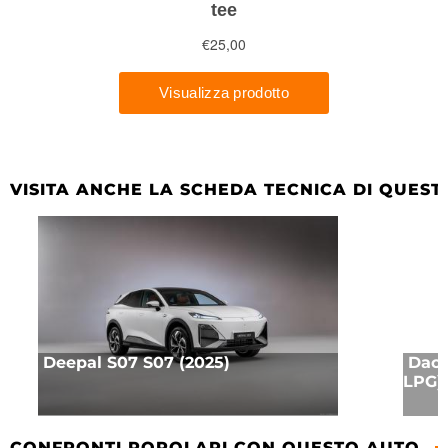
VISITA ANCHE LA SCHEDA TECNICA DI QUEST
Deepal S07 S07 (2025)
Daci
LPG) 
CONFRONTI POPOLARI CON QUESTO AUTO