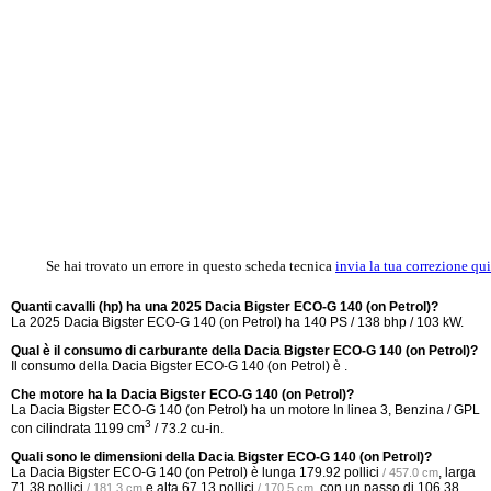
Se hai trovato un errore in questo scheda tecnica
invia la tua correzione qui
Quanti cavalli (hp) ha una 2025 Dacia Bigster ECO-G 140 (on Petrol)?
La 2025 Dacia Bigster ECO-G 140 (on Petrol) ha 140 PS / 138 bhp / 103 kW.
Qual è il consumo di carburante della Dacia Bigster ECO-G 140 (on Petrol)?
Il consumo della Dacia Bigster ECO-G 140 (on Petrol) è .
Che motore ha la Dacia Bigster ECO-G 140 (on Petrol)?
La Dacia Bigster ECO-G 140 (on Petrol) ha un motore In linea 3, Benzina / GPL
3
con cilindrata 1199 cm
/ 73.2 cu-in.
Quali sono le dimensioni della Dacia Bigster ECO-G 140 (on Petrol)?
La Dacia Bigster ECO-G 140 (on Petrol) è lunga
179.92 pollici
, larga
/ 457.0 cm
71.38 pollici
e alta
67.13 pollici
, con un passo di
106.38
/ 181.3 cm
/ 170.5 cm