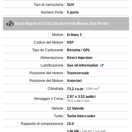
Tipo di carrozzeria :
SUV
Numero Porte :
5 porte
Dacia Bigster ECO-G 140 (on Petrol) Motore Dati Tecnici
Motore :
In linea 3
Codice del Motore :
H5F
Tipo de Carburante :
Benzina / GPL
Alimentazione :
Direct Injection
Lubrificazione :
See oil information
Posizione del motore :
Transversale
Posizione del Motore :
Anteriori
3
Cilindrata :
73.2 cu-in
/ 1199 cm
2.97 x 3.52 pollici
Alesaggio x Corsa :
75.5 x 89.3 mm
Valvole :
12 Valvole
Turbo :
Turbo Intercooler
Rapporto di compressione :
10.0
138 HP
/ 140 PS / 103 kW