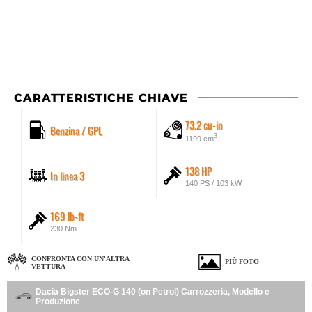
CARATTERISTICHE CHIAVE
73.2 cu-in
Benzina / GPL
3
1199 cm
138 HP
In linea 3
140 PS / 103 kW
169 lb-ft
230 Nm
CONFRONTA CON UN'ALTRA
PIÙ FOTO
VETTURA
Dacia Bigster ECO-G 140 (on Petrol) Carrozzeria, Modello e
Produzione