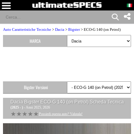
Auto Caratteristiche Tecniche
>
Dacia
>
Bigster
> ECO-G 140 (on Petrol)
MARCA
Bigster Versioni
Dacia Bigster ECO-G 140 (on Petrol)
Scheda Tecnica
(2025 - )
- Anni 2025, 2026
★★★★★
★★★★★
Possiedi questa auto? Valutala!