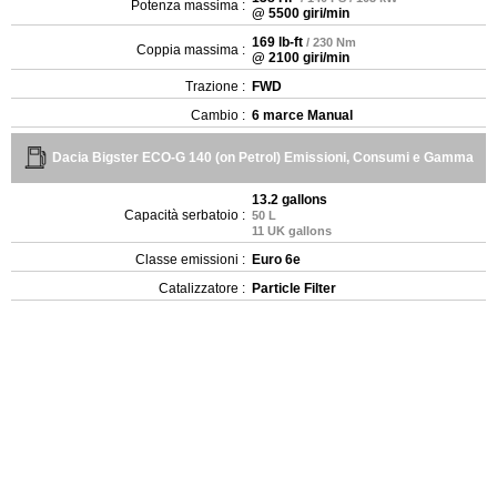
Potenza massima :
@ 5500 giri/min
169 lb-ft
/ 230 Nm
Coppia massima :
@ 2100 giri/min
Trazione :
FWD
Cambio :
6 marce Manual
Dacia Bigster ECO-G 140 (on Petrol) Emissioni, Consumi e Gamma
13.2 gallons
Capacità serbatoio :
50 L
11 UK gallons
Classe emissioni :
Euro 6e
Catalizzatore :
Particle Filter