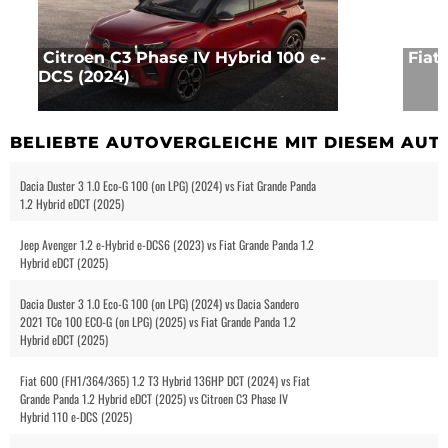
Citroen C3 Phase IV Hybrid 100 e-
Fiat
DCS (2024)
BELIEBTE AUTOVERGLEICHE MIT DIESEM AUT
Dacia Duster 3 1.0 Eco-G 100 (on LPG) (2024) vs Fiat Grande Panda
1.2 Hybrid eDCT (2025)
Jeep Avenger 1.2 e-Hybrid e-DCS6 (2023) vs Fiat Grande Panda 1.2
Hybrid eDCT (2025)
Dacia Duster 3 1.0 Eco-G 100 (on LPG) (2024) vs Dacia Sandero
2021 TCe 100 ECO-G (on LPG) (2025) vs Fiat Grande Panda 1.2
Hybrid eDCT (2025)
Fiat 600 (FH1/364/365) 1.2 T3 Hybrid 136HP DCT (2024) vs Fiat
Grande Panda 1.2 Hybrid eDCT (2025) vs Citroen C3 Phase IV
Hybrid 110 e-DCS (2025)