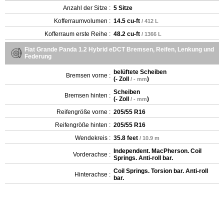
Anzahl der Sitze :
5 Sitze
Kofferraumvolumen :
14.5 cu-ft
/ 412 L
Kofferraum erste Reihe :
48.2 cu-ft
/ 1366 L
Fiat Grande Panda 1.2 Hybrid eDCT Bremsen, Reifen, Lenkung und
Federung
belüftete Scheiben
Bremsen vorne :
(
- Zoll
)
/ - mm
Scheiben
Bremsen hinten :
(
- Zoll
)
/ - mm
Reifengröße vorne :
205/55 R16
Reifengröße hinten :
205/55 R16
Wendekreis :
35.8 feet
/ 10.9 m
Independent. MacPherson. Coil
Vorderachse :
Springs. Anti-roll bar.
Coil Springs. Torsion bar. Anti-roll
Hinterachse :
bar.