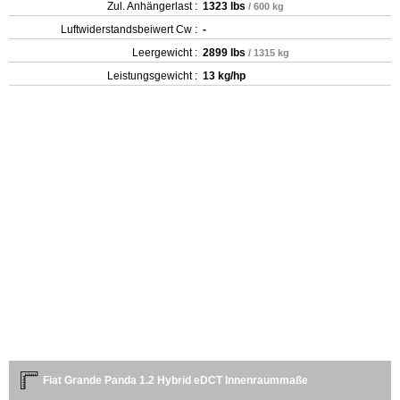
Zul. Anhängerlast :
1323 lbs
/ 600 kg
Luftwiderstandsbeiwert Cw :
-
Leergewicht‎ :
2899 lbs
/ 1315 kg
Leistungsgewicht :
13 kg/hp
Fiat Grande Panda 1.2 Hybrid eDCT Innenraummaße