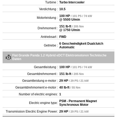
Turbine :
Turbo Intercooler
Verdichtung :
10.5
100 HP
/ 101 PS / 74 kW
Motorleistung :
@ 5500 U/min
151 lb-ft
/ 205 Nm
Drehmoment :
@ 1750 U/min
Antriebsart :
FWD
6 Geschwindigkeit Dualclutch
Getriebe :
Automatic
Fiat Grande Panda 1.2 Hybrid eDCT Elektromotoren Technische
Daten
Gesamtleistung :
100 HP
/ 101 PS / 74 kW
Gesamtdrehmoment :
151 lb-ft
/ 205 Nm
Gesamtleistung e-motor :
29 HP
/ 29 PS / 21 kW
Gesamtdrehmoment e-motor :
40 lb-ft
/ 55 Nm
Number of electric engines:
1
PSM - Permanent Magnet
Electric engine type:
Synchronous Motor
Transmission Electric Engine Power:
29 HP
/ 29 PS / 21 kW