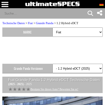
Technische Daten
>
Fiat
>
Grande Panda
> 1.2 Hybrid eDCT
MARKE
Grande Panda Versionen
Fiat Grande Panda 1.2 Hybrid eDCT
Technische Daten
(2025 - 2025)
- 2025
★★★★★
★★★★★
Besitzen Sie dieses Auto? Bewerten Sie es!