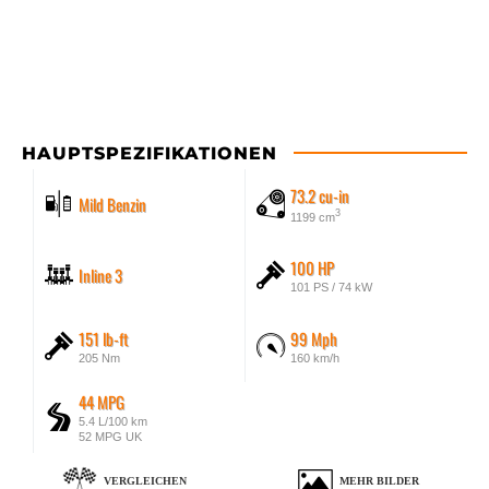
HAUPTSPEZIFIKATIONEN
73.2 cu-in
Mild Benzin
3
1199 cm
100 HP
Inline 3
101 PS / 74 kW
151 lb-ft
99 Mph
205 Nm
160 km/h
44 MPG
5.4 L/100 km
52 MPG UK
VERGLEICHEN
MEHR BILDER