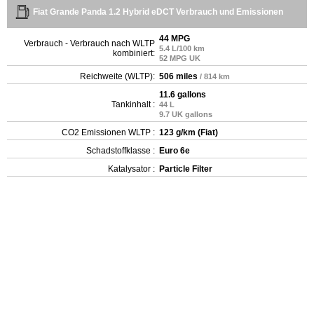
Fiat Grande Panda 1.2 Hybrid eDCT Verbrauch und Emissionen
44 MPG
Verbrauch - Verbrauch nach WLTP
5.4 L/100 km
kombiniert:
52 MPG UK
Reichweite (WLTP):
506 miles
/ 814 km
11.6 gallons
Tankinhalt :
44 L
9.7 UK gallons
CO2 Emissionen WLTP :
123 g/km (Fiat)
Schadstoffklasse :
Euro 6e
Katalysator :
Particle Filter