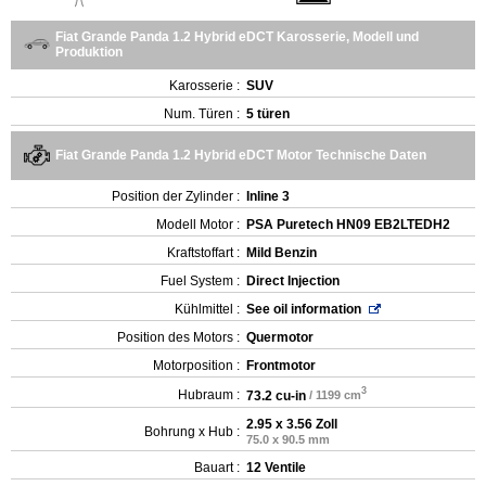
Fiat Grande Panda 1.2 Hybrid eDCT Karosserie, Modell und
Produktion
Karosserie :
SUV
Num. Türen :
5 türen
Fiat Grande Panda 1.2 Hybrid eDCT Motor Technische Daten
Position der Zylinder :
Inline 3
Modell Motor :
PSA Puretech HN09 EB2LTEDH2
Kraftstoffart :
Mild Benzin
Fuel System :
Direct Injection
Kühlmittel :
See oil information
Position des Motors :
Quermotor
Motorposition :
Frontmotor
3
Hubraum :
73.2 cu-in
/ 1199 cm
2.95 x 3.56 Zoll
Bohrung x Hub :
75.0 x 90.5 mm
Bauart :
12 Ventile