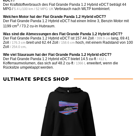
eDCT?
Der Kraftstoffverbrauch des Fiat Grande Panda 1.2 Hybrid eDCT beträgt
44
MPG /
Verbrauch nach WLTP kombiniert.
5.4 L/100 km / 52 MPG UK
Welchen Motor hat der Fiat Grande Panda 1.2 Hybrid eDCT?
Der Fiat Grande Panda 1.2 Hybrid eDCT hat einen Inline 3, Benzin Motor mit
3
1199 cm
/ 73.2 cu-in Hubraum.
Was sind die Abmessungen des Fiat Grande Panda 1.2 Hybrid eDCT?
Der Fiat Grande Panda 1.2 Hybrid eDCT ist
157.44 Zoll
lang,
69.41
/ 399.9 cm
Zoll
breit und
62.44 Zoll
hoch, mit einem Radstand von
100
/ 176.3 cm
/ 158.6 cm
Zoll
.
/ 254.0 cm
Wie viel Stauraum hat der Fiat Grande Panda 1.2 Hybrid eDCT?
Der Fiat Grande Panda 1.2 Hybrid eDCT bietet
14.5 cu-ft
/ 412 L
Kofferraumvolumen, das sich auf
48.2 cu-ft
erweitert, wenn die
/ 1366 L
Rücksitze umgeklappt werden.
ULTIMATE SPECS SHOP