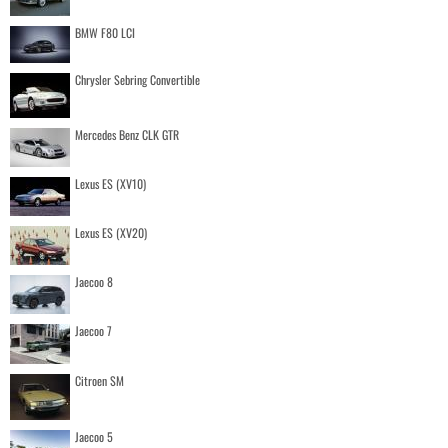
BMW F80 LCI
Chrysler Sebring Convertible
Mercedes Benz CLK GTR
Lexus ES (XV10)
Lexus ES (XV20)
Jaecoo 8
Jaecoo 7
Citroen SM
Jaecoo 5