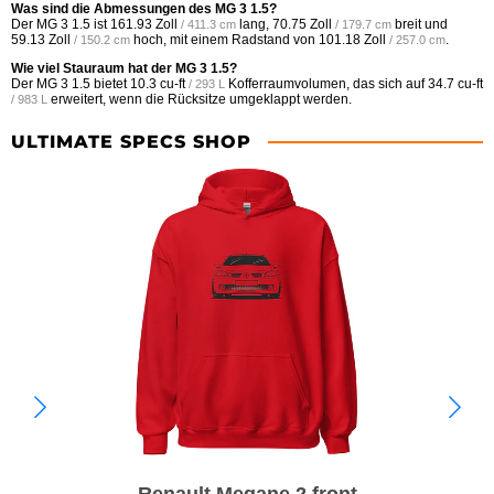
Was sind die Abmessungen des MG 3 1.5?
Der MG 3 1.5 ist
161.93 Zoll
lang,
70.75 Zoll
breit und
/ 411.3 cm
/ 179.7 cm
59.13 Zoll
hoch, mit einem Radstand von
101.18 Zoll
.
/ 150.2 cm
/ 257.0 cm
Wie viel Stauraum hat der MG 3 1.5?
Der MG 3 1.5 bietet
10.3 cu-ft
Kofferraumvolumen, das sich auf
34.7 cu-ft
/ 293 L
erweitert, wenn die Rücksitze umgeklappt werden.
/ 983 L
ULTIMATE SPECS SHOP