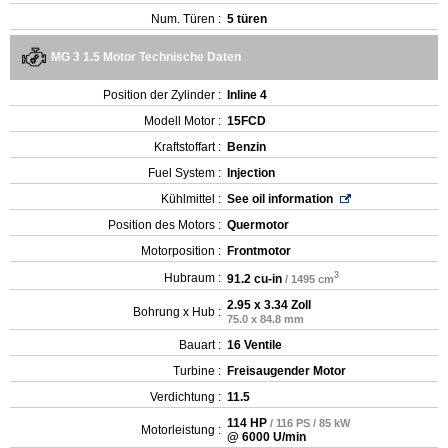
Num. Türen :
5 türen
MG 3 1.5 Motor Technische Daten
Position der Zylinder :
Inline 4
Modell Motor :
15FCD
Kraftstoffart :
Benzin
Fuel System :
Injection
Kühlmittel :
See oil information
Position des Motors :
Quermotor
Motorposition :
Frontmotor
3
Hubraum :
91.2 cu-in
/ 1495 cm
2.95 x 3.34 Zoll
Bohrung x Hub :
75.0 x 84.8 mm
Bauart :
16 Ventile
Turbine :
Freisaugender Motor
Verdichtung :
11.5
114 HP
/ 116 PS / 85 kW
Motorleistung :
@ 6000 U/min