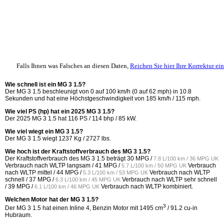
Falls Ihnen was Falsches an diesen Daten,
Reichen Sie hier Ihre Korrektur ein
Wie schnell ist ein MG 3 1.5?
Der MG 3 1.5 beschleunigt von 0 auf 100 km/h (0 auf 62 mph) in 10.8
Sekunden und hat eine Höchstgeschwindigkeit von 185 km/h / 115 mph.
Wie viel PS (hp) hat ein 2025 MG 3 1.5?
Der 2025 MG 3 1.5 hat 116 PS / 114 bhp / 85 kW.
Wie viel wiegt ein MG 3 1.5?
Der MG 3 1.5 wiegt 1237 Kg / 2727 lbs.
Wie hoch ist der Kraftstoffverbrauch des MG 3 1.5?
Der Kraftstoffverbrauch des MG 3 1.5 beträgt
30 MPG /
7.8 L/100 km / 36 MPG UK
Verbrauch nach WLTP langsam /
41 MPG /
Verbrauch
5.7 L/100 km / 50 MPG UK
nach WLTP mittel /
44 MPG /
Verbrauch nach WLTP
5.3 L/100 km / 53 MPG UK
schnell /
37 MPG /
Verbrauch nach WLTP sehr schnell
6.3 L/100 km / 45 MPG UK
/
39 MPG /
Verbrauch nach WLTP kombiniert.
6.1 L/100 km / 46 MPG UK
Welchen Motor hat der MG 3 1.5?
3
Der MG 3 1.5 hat einen Inline 4, Benzin Motor mit 1495 cm
/ 91.2 cu-in
Hubraum.