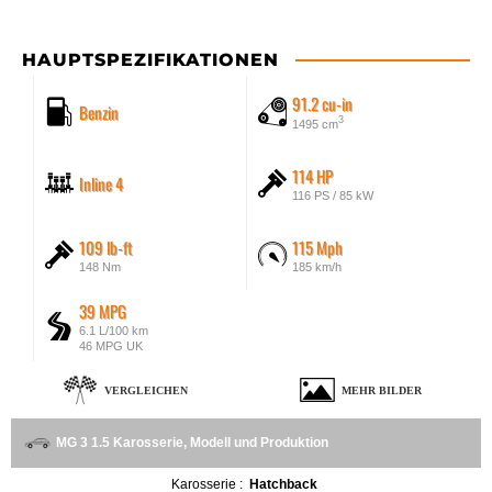
HAUPTSPEZIFIKATIONEN
91.2 cu-in
Benzin
3
1495 cm
114 HP
Inline 4
116 PS / 85 kW
109 lb-ft
115 Mph
148 Nm
185 km/h
39 MPG
6.1 L/100 km
46 MPG UK
VERGLEICHEN
MEHR BILDER
MG 3 1.5 Karosserie, Modell und Produktion
Karosserie :
Hatchback