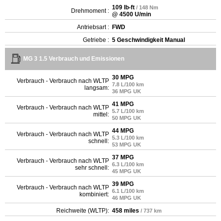
109 lb-ft
/ 148 Nm
Drehmoment :
@ 4500 U/min
Antriebsart :
FWD
Getriebe :
5 Geschwindigkeit Manual
MG 3 1.5 Verbrauch und Emissionen
30 MPG
Verbrauch - Verbrauch nach WLTP
7.8 L/100 km
langsam:
36 MPG UK
41 MPG
Verbrauch - Verbrauch nach WLTP
5.7 L/100 km
mittel:
50 MPG UK
44 MPG
Verbrauch - Verbrauch nach WLTP
5.3 L/100 km
schnell:
53 MPG UK
37 MPG
Verbrauch - Verbrauch nach WLTP
6.3 L/100 km
sehr schnell:
45 MPG UK
39 MPG
Verbrauch - Verbrauch nach WLTP
6.1 L/100 km
kombiniert:
46 MPG UK
Reichweite (WLTP):
458 miles
/ 737 km