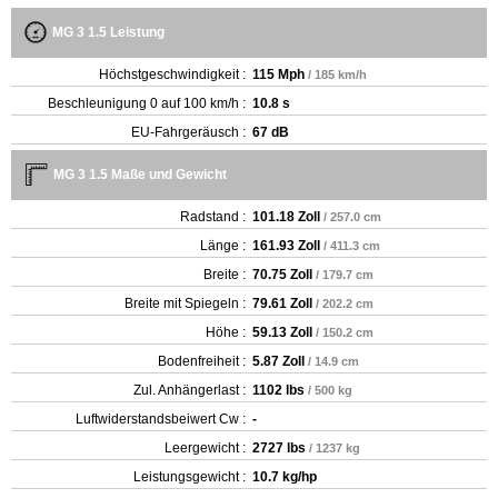
MG 3 1.5 Leistung
Höchstgeschwindigkeit :
115 Mph
/ 185 km/h
Beschleunigung 0 auf 100 km/h :
10.8 s
EU-Fahrgeräusch :
67 dB
MG 3 1.5 Maße und Gewicht
Radstand :
101.18 Zoll
/ 257.0 cm
Länge :
161.93 Zoll
/ 411.3 cm
Breite :
70.75 Zoll
/ 179.7 cm
Breite mit Spiegeln :
79.61 Zoll
/ 202.2 cm
Höhe :
59.13 Zoll
/ 150.2 cm
Bodenfreiheit :
5.87 Zoll
/ 14.9 cm
Zul. Anhängerlast :
1102 lbs
/ 500 kg
Luftwiderstandsbeiwert Cw :
-
Leergewicht‎ :
2727 lbs
/ 1237 kg
Leistungsgewicht :
10.7 kg/hp