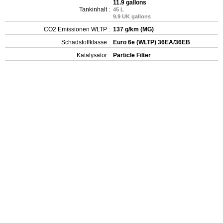
11.9 gallons
Tankinhalt :
45 L
9.9 UK gallons
CO2 Emissionen WLTP :
137 g/km (MG)
Schadstoffklasse :
Euro 6e (WLTP) 36EA/36EB
Katalysator :
Particle Filter