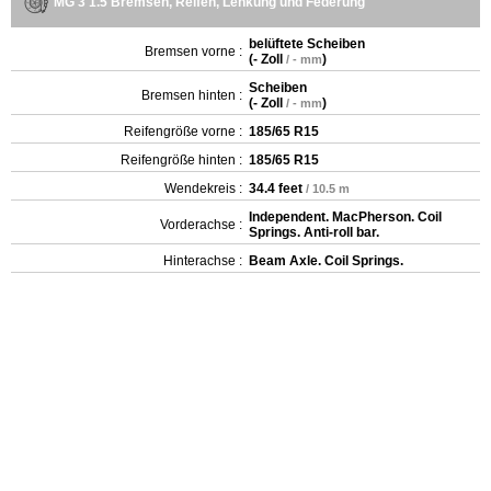
MG 3 1.5 Bremsen, Reifen, Lenkung und Federung
belüftete Scheiben
Bremsen vorne :
(
- Zoll
)
/ - mm
Scheiben
Bremsen hinten :
(
- Zoll
)
/ - mm
Reifengröße vorne :
185/65 R15
Reifengröße hinten :
185/65 R15
Wendekreis :
34.4 feet
/ 10.5 m
Independent. MacPherson. Coil
Vorderachse :
Springs. Anti-roll bar.
Hinterachse :
Beam Axle. Coil Springs.