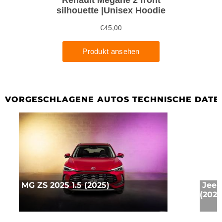
VORGESCHLAGENE AUTOS TECHNISCHE DATE
MG ZS 2025 1.5 (2025)
Jeep
(2025