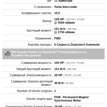
Тип :
12 Арматура
Стремление :
Turbo Intercooler
Коэффициент сжатия :
10.5
100 HP
/ 101 PS / 74 kW
Выход :
@ 5500 об/мин
151 lb-ft
/ 205 Nm
Крутящий момент :
@ 1750 об/мин
Управление :
FWD
Коробка передач :
6 Скорость Dualclutch Automatic
Fiat Grande Panda 1.2 Hybrid eDCT Электродвигатель
Технические данные
Суммарная мощность :
100 HP
/ 101 PS / 74 kW
Общий Крутящий момент :
151 lb-ft
/ 205 Nm
Суммарная Электромощность :
29 HP
/ 29 PS / 21 kW
Суммарная Электро крутящий
40 lb-ft
/ 55 Nm
момент :
Number of electric engines:
1
PSM - Permanent Magnet
Electric engine type:
Synchronous Motor
Transmission Electric Engine Power:
29 HP
/ 29 PS / 21 kW