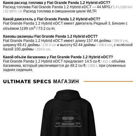
Каков расход топлива у Fiat Grande Panda 1.2 Hybrid eDCT?
Расход топлива Fiat Grande Panda 1.2 Hybrid eDCT —
44 MPG /
5.4 L/100 km
Расход топлива в смешанном цикле WLTP.
/ 52 MPG UK
Какой двигатель у Fiat Grande Panda 1.2 Hybrid eDCT?
Fiat Grande Panda 1.2 Hybrid eDCT имеет двигатель Рядный 3, Бензин с
3
объёмом 1199 cm
/ 73.2 cu-in.
Каковы размеры Fiat Grande Panda 1.2 Hybrid eDCT?
Fiat Grande Panda 1.2 Hybrid eDCT имеет длину
157.44 дюймы
,
/ 399.9 cm
ширину
69.41 дюймы
и высоту
62.44 дюймы
, с колёсной
/ 176.3 cm
/ 158.6 cm
базой
100 дюймы
.
/ 254.0 cm
Какой объём багажника у Fiat Grande Panda 1.2 Hybrid eDCT?
Fiat Grande Panda 1.2 Hybrid eDCT предлагает
14.5 cu-ft
объёма
/ 412 L
багажника, который увеличивается до
48.2 cu-ft
при сложенных
/ 1366 L
задних сиденьях.
ULTIMATE SPECS МАГАЗИН