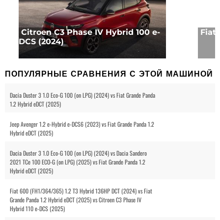
Citroen C3 Phase IV Hybrid 100 e-
Fiat
DCS (2024)
ПОПУЛЯРНЫЕ СРАВНЕНИЯ С ЭТОЙ МАШИНОЙ
Dacia Duster 3 1.0 Eco-G 100 (on LPG) (2024) vs Fiat Grande Panda
1.2 Hybrid eDCT (2025)
Jeep Avenger 1.2 e-Hybrid e-DCS6 (2023) vs Fiat Grande Panda 1.2
Hybrid eDCT (2025)
Dacia Duster 3 1.0 Eco-G 100 (on LPG) (2024) vs Dacia Sandero
2021 TCe 100 ECO-G (on LPG) (2025) vs Fiat Grande Panda 1.2
Hybrid eDCT (2025)
Fiat 600 (FH1/364/365) 1.2 T3 Hybrid 136HP DCT (2024) vs Fiat
Grande Panda 1.2 Hybrid eDCT (2025) vs Citroen C3 Phase IV
Hybrid 110 e-DCS (2025)