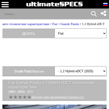
авто технические характеристики
>
Fiat
>
Grande Panda
> 1.2 Hybrid eDCT
ДЕЛАТЬ
Grande Panda Версии
Fiat Grande Panda 1.2 Hybrid eDCT
технические
характеристики
(2025 - 2025)
- 2025
★★★★★
★★★★★
Владеете этим автомобилем? Оцените его!