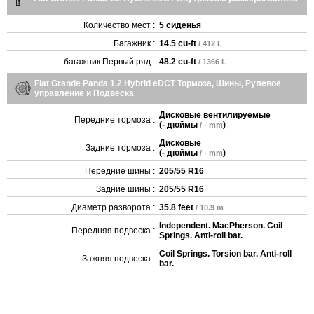
Количество мест :
5 сиденья
Багажник :
14.5 cu-ft
/ 412 L
багажник Первый ряд :
48.2 cu-ft
/ 1366 L
Fiat Grande Panda 1.2 Hybrid eDCT Тормоза, Шины, Рулевое
управление и Подвеска
Дисковые вентилируемые
Передние тормоза :
(
- дюймы
)
/ - mm
Дисковые
Задние тормоза :
(
- дюймы
)
/ - mm
Передние шины :
205/55 R16
Задние шины :
205/55 R16
Диаметр разворота :
35.8 feet
/ 10.9 m
Independent. MacPherson. Coil
Передняя подвеска :
Springs. Anti-roll bar.
Coil Springs. Torsion bar. Anti-roll
Зажняя подвеска :
bar.