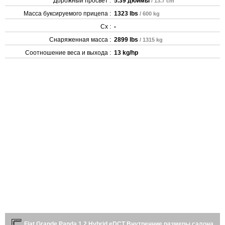
Дорожный просвет :
5.39 дюймы
/ 13.7 cm
Масса буксируемого прицепа :
1323 lbs
/ 600 kg
Cx :
-
Снаряженная масса :
2899 lbs
/ 1315 kg
Соотношение веса и выхода :
13 kg/hp
Fiat Grande Panda 1.2 Hybrid eDCT Внутренние размеры салона