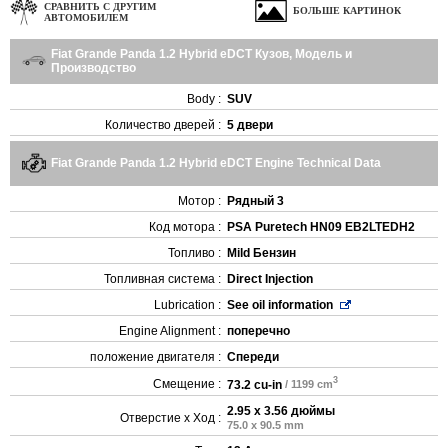
СРАВНИТЬ С ДРУГИМ
БОЛЬШЕ КАРТИНОК
АВТОМОБИЛЕМ
Fiat Grande Panda 1.2 Hybrid eDCT Кузов, Модель и
Производство
Body :
SUV
Количество дверей :
5 двери
Fiat Grande Panda 1.2 Hybrid eDCT Engine Technical Data
Мотор :
Рядный 3
Код мотора :
PSA Puretech HN09 EB2LTEDH2
Топливо :
Mild Бензин
Топливная система :
Direct Injection
Lubrication :
See oil information
Engine Alignment :
поперечно
положение двигателя :
Спереди
3
Смещение :
73.2 cu-in
/ 1199 cm
2.95 x 3.56 дюймы
Отверстие x Ход :
75.0 x 90.5 mm