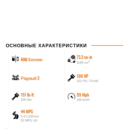
ОСНОВНЫЕ ХАРАКТЕРИСТИКИ
73.2 cu-in
Mild Бензин
3
1199 cm
100 HP
Рядный 3
101 PS / 74 kW
151 lb-ft
99 Mph
205 Nm
160 km/h
44 MPG
5.4 L/100 km
52 MPG UK